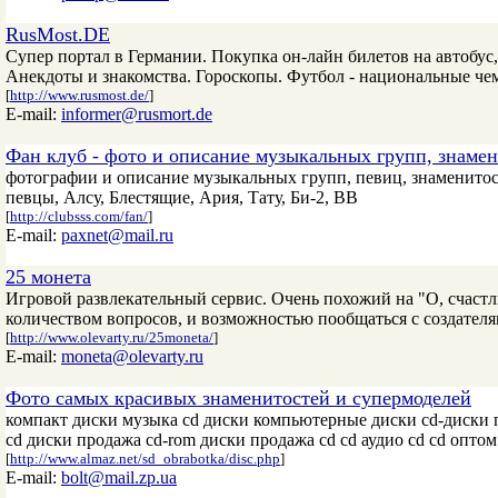
RusMost.DE
Супер портал в Германии. Покупка он-лайн билетов на автобус,
Анекдоты и знакомства. Гороскопы. Футбол - национальные че
[
http://www.rusmost.de/
]
E-mail:
informer@rusmort.de
Фан клуб - фото и описание музыкальных групп, знамен
фотографии и описание музыкальных групп, певиц, знаменитос
певцы, Алсу, Блестящие, Ария, Тату, Би-2, ВВ
[
http://clubsss.com/fan/
]
E-mail:
paxnet@mail.ru
25 монета
Игровой развлекательный сервис. Очень похожий на "О, счастл
количеством вопросов, и возможностью пообщаться с создателя
[
http://www.olevarty.ru/25moneta/
]
E-mail:
moneta@olevarty.ru
Фото самых красивых знаменитостей и супермоделей
компакт диски музыка cd диски компьютерные диски cd-диски 
cd диски продажа cd-rom диски продажа cd cd аудио cd cd оптом
[
http://www.almaz.net/sd_obrabotka/disc.php
]
E-mail:
bolt@mail.zp.ua