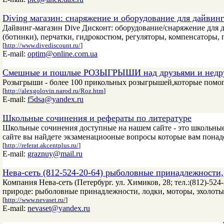
Diving магазин: снаряжение и оборудование для дайвинг
Дайвинг-магазин Dive Дисконт: оборудование/снаряжение для да
(ботинки), перчатки, гидрокостюм, регуляторы, компенсаторы,
[
http://www.divediscount.ru/
]
E-mail:
optim@online.com.ua
Смешные и пошлые РОЗЫГРЫШИ над друзьями и недр
Розыгрыши - более 100 прикольных розыгрышей,которые помог
[
http://alexgolovin.narod.ru/Roz.htm
]
E-mail:
f5dsa@yandex.ru
Школьные сочинения и рефераты по литературе
Школьные сочинения доступные на нашем сайте - это школьные 
сайте вы найдете экзаменациооные вопросы которые вам понадо
[
http://referat.akcentplus.ru/
]
E-mail:
graznuy@mail.ru
Нева-сеть (812-524-20-64) рыболовные принадлежности,
Компания Нева-сеть (Петербург. ул. Химиков, 28; тел.:(812)-524-
природе: рыболовные принадлежности, лодки, моторы, эхолоты
[
http://www.nevaset.ru/
]
E-mail:
nevaset@yandex.ru