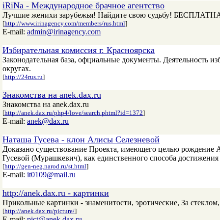
iRiNa - Международное брачное агентство
Лучшие женихи зарубежья! Найдите свою судьбу! БЕСПЛАТН
[
http://www.irinagency.com/members/rus.html
]
E-mail:
admin@irinagency.com
Избирательная комиссия г. Красноярска
Законодательная база, офциальные документы. Деятельность и
округах.
[
http://24rus.ru
]
Знакомства на anek.dax.ru
Знакомства на anek.dax.ru
[
http://anek.dax.ru/php4/love/search.phtml?id=1372
]
E-mail:
anek@dax.ru
Наташа Гусева - клон Алисы Селезневой
Доказано существование Проекта, имеющего целью рождение 
Гусевой (Мурашкевич), как единственного способа достижения 
[
http://gen-neg.narod.ru/st.html
]
E-mail:
it0109@mail.ru
http://anek.dax.ru - картинки
Прикольные картинки - знаменитости, эротические, За стеклом
[
http://anek.dax.ru/picture/
]
E-mail:
pict@anek.dax.ru