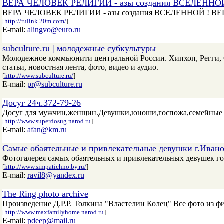
ВЕРА ЧЕЛОВЕК РЕЛИГИИ - азы создания ВСЕЛЕННО
ВЕРА ЧЕЛОВЕК РЕЛИГИИ - азы создания ВСЕЛЕННОЙ ! ВЕ
[
http://rulink.20m.com/
]
E-mail:
alingvo@euro.ru
subculture.ru | молодежные субкультуры
Молодежное коммьюнити центральной России. Хипхоп, Регги, Ск
статьи, новостная лента, фото, видео и аудио.
[
http://www.subculture.ru/
]
E-mail:
pr@subculture.ru
Досуг 24ч.372-79-26
Досуг для мужчин,женщин.Девушки,юноши,госпожа,семейные па
[
http://www.superdosug.narod.ru
]
E-mail:
afan@km.ru
Самые обаятельные и привлекательные девушки г.Иван
Фотогалерея самых обаятельных и привлекательных девушек го
[
http://www.simpatichno.by.ru/
]
E-mail:
ravil8@yandex.ru
The Ring photo archive
Произведение Д.Р.Р. Толкина "Властелин Колец" Все фото из фи
[
http://www.maxfamilyhome.narod.ru
]
E-mail:
pdeep@mail.ru