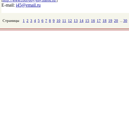
[
http://www.cool-boy-gay.narod.ru/
]
E-mail:
i45@email.ru
Страницы
1
2
3
4
5
6
7
8
9
10
11
12
13
14
15
16
17
18
19
20
...
30