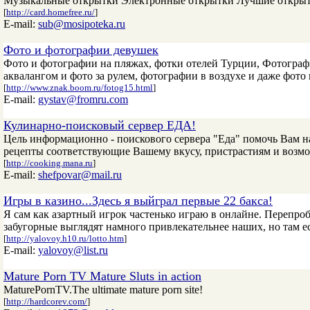
Музыкальные открытки Электронные открытки Лучшие откры
[
http://card.homefree.ru/
]
E-mail:
sub@mosipoteka.ru
Фото и фотографии девушек
Фото и фотографии на пляжах, фотки отелей Турции, Фотографии
аквалангом и фото за рулем, фотографии в воздухе и даже фото
[
http://www.znak.boom.ru/fotog15.html
]
E-mail:
gystav@fromru.com
Кулинарно-поисковый сервер ЕДА!
Цель информационно - поискового сервера "Еда" помочь Вам н
рецепты соответствующие Вашему вкусу, пристрастиям и возмож
[
http://cooking.mana.ru
]
E-mail:
shefpovar@mail.ru
Игры в казино...Здесь я выйграл первые 22 бакса!
Я сам как азартный игрок частенько играю в онлайне. Перепро
забугорные выглядят намного привлекательнее наших, но там ес
[
http://yalovoy.h10.ru/lotto.htm
]
E-mail:
yalovoy@list.ru
Mature Porn TV Mature Sluts in action
MaturePornTV.The ultimate mature porn site!
[
http://hardcorev.com/
]