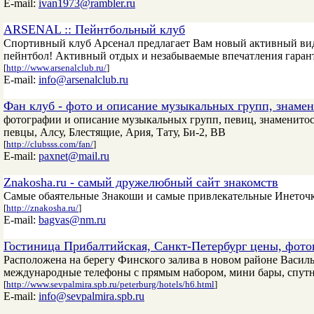
E-mail:
ivan1973@rambler.ru
ARSENAL :: Пейнтбольный клуб
Спортивный клуб Арсенал предлагает Вам новый активный вид
пейнтбол! Активный отдых и незабываемые впечатления гаран
[
http://www.arsenalclub.ru/
]
E-mail:
info@arsenalclub.ru
Фан клуб - фото и описание музыкальных групп, знамен
фотографии и описание музыкальных групп, певиц, знаменитос
певцы, Алсу, Блестящие, Ария, Тату, Би-2, ВВ
[
http://clubsss.com/fan/
]
E-mail:
paxnet@mail.ru
Znakosha.ru - самый дружелюбный сайт знакомств
Самые обаятельные Знакоши и самые привлекательные Инеточк
[
http://znakosha.ru/
]
E-mail:
bagvas@nm.ru
Гостиница Прибалтийская, Санкт-Петербург цены, фот
Расположена на берегу Финского залива в новом районе Василье
международные телефоны с прямым набором, мини бары, спутни
[
http://www.sevpalmira.spb.ru/peterburg/hotels/h6.html
]
E-mail:
info@sevpalmira.spb.ru