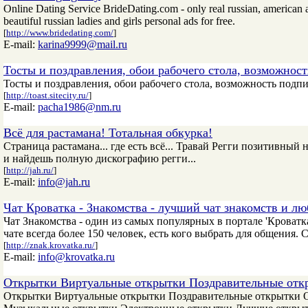
Online Dating Service BrideDating.com - only real russian, american 
beautiful russian ladies and girls personal ads for free.
[
http://www.bridedating.com/
]
E-mail:
karina9999@mail.ru
Тосты и поздравления, обои рабочего стола, возможност
Тосты и поздравления, обои рабочего стола, возможность подпи
[
http://toast.sitecity.ru/
]
E-mail:
pacha1986@nm.ru
Всё для растамана! Тотальная обкурка!
Страница растамана... где есть всё... Травай Регги позитивный н
и найдешь полную дискографию регги...
[
http://jah.ru/
]
E-mail:
info@jah.ru
Чат Кроватка - Знакомства - лучший чат знакомств и л
Чат Знакомства - один из самых популярных в портале 'Кроватка
чате всегда более 150 человек, есть кого выбрать для общения. 
[
http://znak.krovatka.ru/
]
E-mail:
info@krovatka.ru
Открытки Виртуальные открытки Поздравительные отк
Открытки Виртуальные открытки Поздравительные открытки 