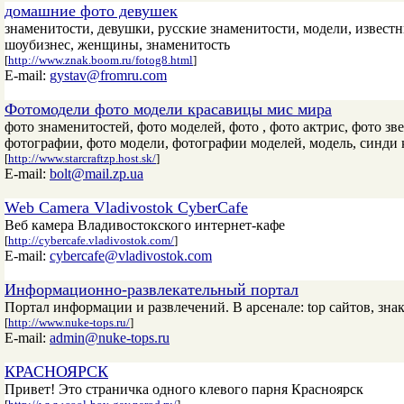
домашние фото девушек
знаменитости, девушки, русские знаменитости, модели, известны
шоубизнес, женщины, знаменитость
[
http://www.znak.boom.ru/fotog8.html
]
E-mail:
gystav@fromru.com
Фотомодели фото модели красавицы мис мира
фото знаменитостей, фото моделей, фото , фото актрис, фото з
фотографии, фото модели, фотографии моделей, модель, синди к
[
http://www.starcraftzp.host.sk/
]
E-mail:
bolt@mail.zp.ua
Web Camera Vladivostok CyberCafe
Веб камера Владивостокского интернет-кафе
[
http://cybercafe.vladivostok.com/
]
E-mail:
cybercafe@vladivostok.com
Информационно-развлекательный портал
Портал информации и развлечений. В арсенале: top сайтов, знак
[
http://www.nuke-tops.ru/
]
E-mail:
admin@nuke-tops.ru
КРАСНОЯРСК
Привет! Это страничка одного клевого парня Красноярск