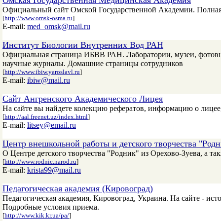
Омская Государственная Медицинская Академия
Официальный сайт Омской Государственной Академии. Полн
[
http://www.omsk-osma.ru
]
E-mail:
med_omsk@mail.ru
Институт Биологии Внутренних Вод РАН
Официальная страница ИБВВ РАН. Лаборатории, музеи, фотовы
научные журналы. Домашние страницы сотрудников
[
http://www.ibiw.yaroslavl.ru
]
E-mail:
ibiw@mail.ru
Сайт Ангренского Академического Лицея
На сайте вы найдете колекцию рефератов, информацию о лицее,
[
http://aal.freenet.uz/index.html
]
E-mail:
litsey@email.ru
Центр внешкольной работы и детского творчества "Родн
О Центре детского творчества "Родник" из Орехово-Зуева, а т
[
http://www.rodnic.narod.ru
]
E-mail:
krista99@mail.ru
Педагогическая академия (Кировоград)
Педагогическая академия, Кировоград, Украина. На сайте - ист
Подробные условия приема.
[
http://www.kik.kr.ua/pa/
]