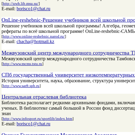
[
http://uwh.lib.msu.su/
]
E-mail:
borisco1@chat.ru
OnLine-reshebnic-Решение учебников всей школьной пр
Решение учебников всей школьной программы! Алгебра, геометр
рефераты по всеё школьной программе! OnLine-reshebni
[
http://www.online-reshebnic.narod.ru/
]
E-mail:
chacha@hotmail.kz
Межвузовский центр международного сотрудничества 
Межвузовский центр международного сотрудничества Тамбовско
[
http://www.mcms.tstu.ru
]
СПб государственный университет низкотемпературных
История университета, наука, образование, структура университ
[
http://www.sarft.spb.ru
]
Центральная отраслевая библиотека
Библиотека располагает редкими архивными фондами, включа
ученых. В библиотеке самый большой в России фонд диссертаци
знан
[
http://www.infosport.ru/sportlib/index.htm
]
E-mail:
borisco1@chat.ru