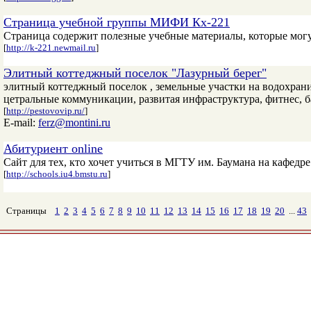
Страница учебной группы МИФИ Кх-221
Страница содержит полезные учебные материалы, которые могу
[
http://k-221.newmail.ru
]
Элитный коттеджный поселок "Лазурный берег"
элитный коттеджный поселок , земельные участки на водохран
цетральные коммуникации, развитая инфраструктура, фитнес, ба
[
http://pestovovip.ru/
]
E-mail:
ferz@montini.ru
Абитуриент online
Сайт для тех, кто хочет учиться в МГТУ им. Баумана на кафед
[
http://schools.iu4.bmstu.ru
]
Страницы
1
2
3
4
5
6
7
8
9
10
11
12
13
14
15
16
17
18
19
20
...
43