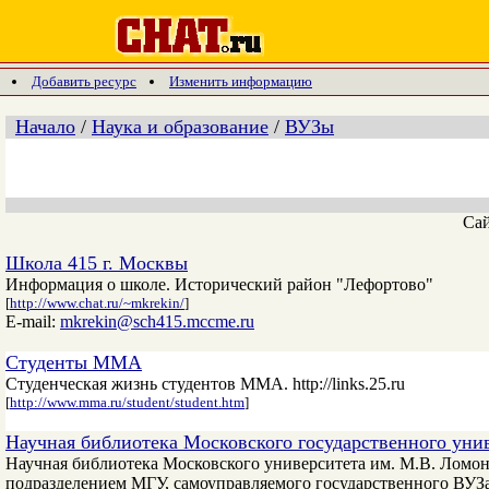
Добавить ресурс
Изменить информацию
Начало
/
Наука и образование
/
ВУЗы
Са
Школа 415 г. Москвы
Информация о школе. Исторический район "Лефортово"
[
http://www.chat.ru/~mkrekin/
]
E-mail:
mkrekin@sch415.mccme.ru
Студенты ММА
Студенческая жизнь студентов ММА. http://links.25.ru
[
http://www.mma.ru/student/student.htm
]
Научная библиотека Московского государственного уни
Научная библиотека Московского университета им. М.В. Ломоно
подразделением МГУ, самоуправляемого государственного ВУЗа 