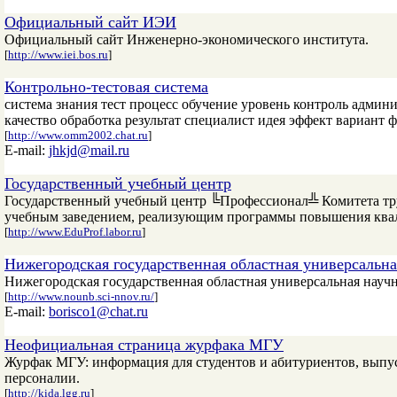
Официальный сайт ИЭИ
Официальный сайт Инженерно-экономического института.
[
http://www.iei.bos.ru
]
Контрольно-тестовая система
система знания тест процесс обучение уровень контроль адми
качество обработка результат специалист идея эффект вариант
[
http://www.omm2002.chat.ru
]
E-mail:
jhkjd@mail.ru
Государственный учебный центр
Государственный учебный центр ╚Профессионал╩ Комитета тр
учебным заведением, реализующим программы повышения ква
[
http://www.EduProf.labor.ru
]
Нижегородская государственная областная универсальна
Нижегородская государственная областная универсальная науч
[
http://www.nounb.sci-nnov.ru/
]
E-mail:
borisco1@chat.ru
Неофициальная страница журфака МГУ
Журфак МГУ: информация для студентов и абитуриентов, выпу
персоналии.
[
http://kida.lgg.ru
]