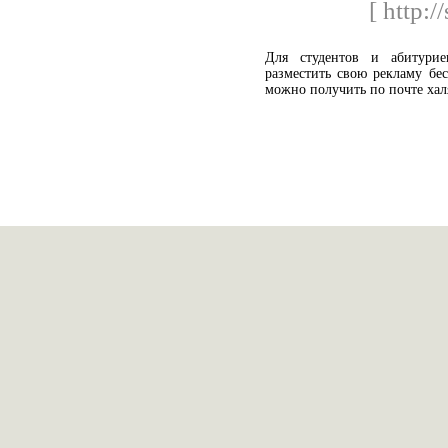
[ http:/
Для студентов и абитурие
разместить свою рекламу бес
можно получить по почте хал