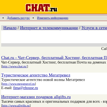
Добавить ресурс
Изменить информацию
Начало
/
Интернет и телекоммуникации
/
Услуги в сети
Са
Chat.ru - Чат-Сервер, бесплатный Хостинг, бесплатная П
Чат-Сервер, бесплатный Хостинг, бесплатная Почта на доменах @
[
http://www.chat.ru/
]
Туристическое агентство Мегатревел
Туристическое агентство новой волны Мегатревел
[
http://www.megatravel.ru
]
E-mail:
fima@ehouse.ru
Интернет-магазин подарков allgifts.ru
Тысячи самых красивых и оригинальных подарков для всех - вз
[
http://www.allgifts.ru
]