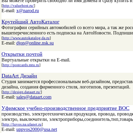
Вы можете проверить свободно ли имя домена и сразу купить в
[
http://valuehost.ru/
]
E-mail:
x@narod.ru
Крутейший АвтоКаталог
Фотографии серийных автомобилей со всего мира, а так же ро
вышеперечисленного есть подписка на АвтоНовости. Подпишис
[
http://www.autokatalog.da.ru
]
E-mail:
djon@online.nsk.su
Открытки почтой
Виртуальные открытки на E-mail.
[
http://postcards.mtu.ru
]
DataArt Дизайн
Студия занимается профессиональным веб-дизайном, предостав
дизайна, создания фирменного стиля, логотипов, презентаций.
[
http://design.dataart.ru/
]
E-mail:
sales@dataart.com
Уфимское учебно-производственное предприятие ВОС
производство, электротехническая продукция, провода, провод
электро, выключатели, электроприборы,соединитель,тнп,товар
[
http://luvos.na.ufanet.ru
]
E-mail:
uppvos2000@usa.net