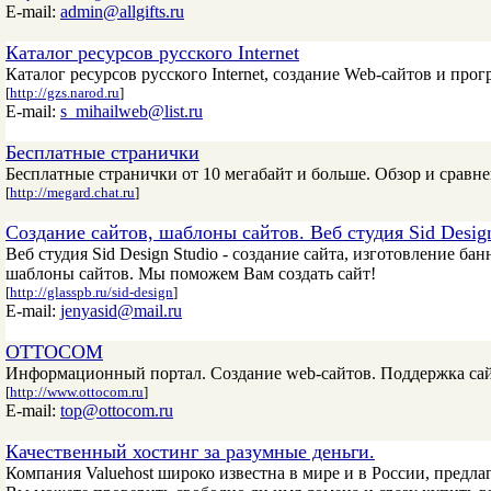
E-mail:
admin@allgifts.ru
Каталог ресурсов русского Internet
Каталог ресурсов русского Internet, создание Web-сайтов и п
[
http://gzs.narod.ru
]
E-mail:
s_mihailweb@list.ru
Бесплатные странички
Бесплатные странички от 10 мегабайт и больше. Обзор и сравне
[
http://megard.chat.ru
]
Создание сайтов, шаблоны сайтов. Веб студия Sid Design
Веб студия Sid Design Studio - создание сайта, изготовление ба
шаблоны сайтов. Мы поможем Вам создать сайт!
[
http://glasspb.ru/sid-design
]
E-mail:
jenyasid@mail.ru
OTTOCOM
Информационный портал. Создание web-сайтов. Поддержка сай
[
http://www.ottocom.ru
]
E-mail:
top@ottocom.ru
Качественный хостинг за разумные деньги.
Компания Valuehost широко известна в мире и в России, предл