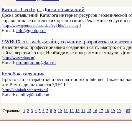
Каталог GeoTop - Доска объявлений
Доска объявлений Каталога интернет-ресурсов геодезической 
справочник геодезических организаций. Рекламные услуги в се
[
http://www.geotop.ru/boardad/cgi-bin/board.cgi
]
E-mail:
info@geotop.ru
! WBOX.ru - web дизайн, создание, разработка и изготов
Качественно: профессионально созданный сайт. Быстро: от 5 д
сайта, верстка 25 стр, Необходимые программные модули, Доме
[
http://www.wbox.ru
]
E-mail:
promopromo@km.ru
Колобок-халявщик
Просто сайт о заработке и бесплатностях в Internet. Также на н
что Вам надо, находится ЗДЕСЬ!
[
http://kolobok.webservis.ru
]
E-mail:
daniliv@mail.com
Страницы
1
2
3
4
5
6
7
8
9
10
11
12
13
14
15
16
17
18
19
20
...
85