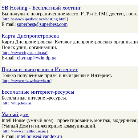
SB Hosting - Бесплатный хостинг
Вы получите неограниченное место, FTP и HTML доступ, гостев
[
http://www.superbest.net/hosting.html
]
E-mail:
superbest@superbest.com
Карта Днепропетровска
Карта Днепропетровска. Каталог днепропетровских организаций
Поиск улиц, организаций.
[
http://www.citymap.dp.ua/
]
E-mail:
citymap@win.dp.ua
Призы и выигрыши в Интернет
Только полученные призы и выигрыши в Интернет.
[
http://www.priz.webservis.ru
]
Бесплатные интернет-ресурсы
Бесплатные интернет-ресурсы.
[
http://http.bos.ru
]
Умный дом
Intell House (умный дом) - проектирование, монтаж, модерниз
(Умный Дом) и инженерных коммуникаций.
[
http://www.intellhouse.ru/
]
E-mail:
intellhouse@yandex.ru