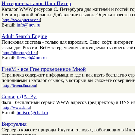
Интернет-каталог Наш Питер
Каталог WWW-ресурсов С.-Петербурга для жителей и гостей гор
Ленинградской области. Добавление ссылок. Оценка качества св
[
http://www.piter.nev.ru
]
E-mail:
info@nev.ru
Adult Search Engine
Поисковая система - только для взрослых. Секс, софт, интернет,
языке для России. Вебмастер, увеличь посещаемость своего сайт
[
http://directory.h1.ru
]
E-mail:
fireweb@nm.ru
FreeM - все Free проверенное Мной
Страничка содержит информацию где и как взять бесплатно стр
пополняемый каталог ссылок, в который вы сможете совершенн
[
http://freem.8m.com
]
Сервер ДА. Ру.
da.ru - бесплатный сервис WWW-адресов (редиректов) и DNS-и
[
http://www.da.ru
]
E-mail:
borisco@chat.ru
Виртуалия
Сервер о красоте природы Якутии, о людях, работающих в Инст