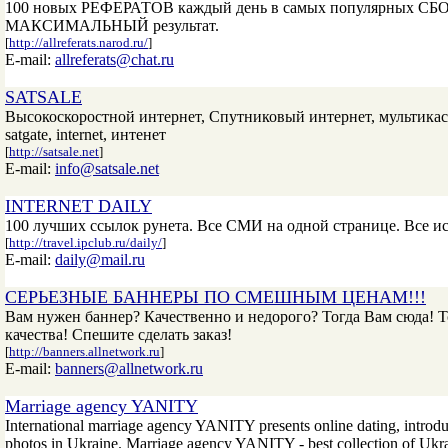
100 новых РЕФЕРАТОВ каждый день в самых популярных СБ
МАКСИМАЛЬНЫЙ результат.
[
http://allreferats.narod.ru/
]
E-mail:
allreferats@chat.ru
SATSALE
Высокоскоростной интернет, Спутниковый интернет, мультикаст, 
satgate, internet, интенет
[
http://satsale.net
]
E-mail:
info@satsale.net
INTERNET DAILY
100 лучших ссылок рунета. Все СМИ на одной странице. Все и
[
http://travel.ipclub.ru/daily/
]
E-mail:
daily@mail.ru
СЕРЬЕЗНЫЕ БАННЕРЫ ПО СМЕШНЫМ ЦЕНАМ!!!
Вам нужен баннер? Качественно и недорого? Тогда Вам сюда! Т
качества! Спешите сделать заказ!
[
http://banners.allnetwork.ru
]
E-mail:
banners@allnetwork.ru
Marriage agency YANITY
International marriage agency YANITY presents online dating, introdu
photos in Ukraine. Marriage agency YANITY - best collection of Ukr