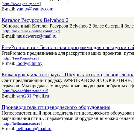
[
http://www.yanity.com
]
E-mail:
yanity@yanity.com
Каталог Ресурсов Belyahoo 2
Обновлённый Каталог Ресурсов Belyahoo 2 более быстрый бол
[
http://mak.minsk-online.com/link/
]
E-mail:
musicwarez@mail.ru
FreePromote.ru - Бесплатная программа для раскрутки с
FreePromote предназначена для раскрутки ваших проектов, пут
[
http://FreePromote.ru
]
E-mail:
loddy@tut.by
Кожа крокодила и страуса. Шкуры антилоп, львов, леоп
Сайт предлагающий продажу АФРИКАНСКОГО ЭКЗОТИЧЕСКОГО
страусов. Мы предлагаем выделанные шкуры разнообразных аф
[
http://www.afskin.narod.ru/
]
E-mail:
sarg231@mail.ru
Производитель птицеводческого оборудования
Непосредственный производитель птицеводческого оборудован
выращивания птиц.С параметрами оборудования можно ознакомитс
[
http://hellmann.euro.ru
]
E-mail:
hellmann@mail.ru