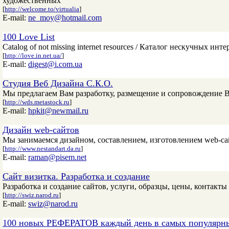
художественных
[
http://welcome.to/virtualia
]
E-mail:
ne_moy@hotmail.com
100 Love List
Catalog of not missing internet resources / Каталог нескучных инт
[
http://love.in.net.ua/
]
E-mail:
digest@i.com.ua
Студия Веб Дизайна С.К.О.
Мы предлагаем Вам разработку, размещение и сопровождение Ва
[
http://wds.metastock.ru
]
E-mail:
hpkit@newmail.ru
Дизайн web-сайтов
Мы занимаемся дизайном, составлением, изготовлением web-са
[
http://www.nestandart.da.ru
]
E-mail:
raman@pisem.net
Сайт визитка. Разработка и создание
Разработка и создание сайтов, услуги, образцы, цены, контакты
[
http://swiz.narod.ru
]
E-mail:
swiz@narod.ru
100 новых РЕФЕРАТОВ каждый день в самых популя