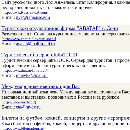
Сайт русскоязычного Лос-Анжелеса, штат Калифорния, включая
рестораны, новости, чат, знакомства и прочее.
[
http://www.Russian-LA.com
]
E-mail:
ilya@rana.usc.edu
Туристско-экскурсионная фирма "АВАТАР" г. Сочи
Размещение в г. Сочи, экскурсионные маршруты, интересные с
[
http://www.chat.ru/~avatar_sochi
]
E-mail:
avatar@mail.sochi.ru
Туристический сервер IntraTOUR
Туристический сервер IntraTOUR. Сервер для туристов и профе
оформление виз. Доски туристических объявлений.
[
http://www.dux.ru/intratour/
]
E-mail:
mnevka@mail.ru
Международные выставки для Вас
Информационный комплекс Международные выставки для Вас: п
выставок и выставках, проводимых в России и за рубежом.
[
http://www.mvdv.ru/
]
E-mail:
eta@mvdv.ru
Билеты на футбол, хоккей, концерты и другие мероприя
Заказ билетов на футбол, хоккей, концерты и другие мероприяти
[
http://www.biletnadom.ru/
]