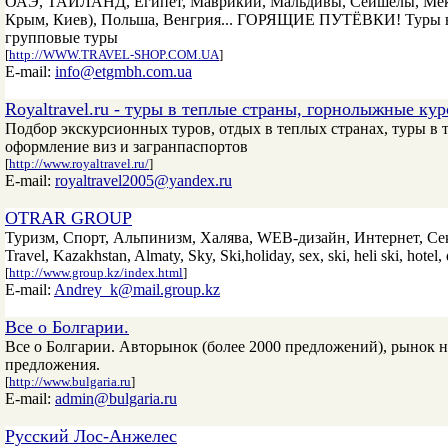
ОАЭ, ТАЙЛАНД, Египет, Маврикий, Мальдивы, Сейшелы, Мексик
Крым, Киев), Польша, Венгрия... ГОРЯЩИЕ ПУТЁВКИ! Туры в 
групповые туры
[
http://WWW.TRAVEL-SHOP.COM.UA
]
E-mail:
info@etgmbh.com.ua
Royaltravel.ru - туры в теплые страны, горнолыжные ку
Подбор экскурсионных туров, отдых в теплых странах, туры в 
оформление виз и загранпаспортов
[
http://www.royaltravel.ru/
]
E-mail:
royaltravel2005@yandex.ru
OTRAR GROUP
Туризм, Спорт, Альпинизм, Халява, WEB-дизайн, Интернет, Сек
Travel, Kazakhstan, Almaty, Sky, Ski,holiday, sex, ski, heli ski, hotel,
[
http://www.group.kz/index.html
]
E-mail:
Andrey_k@mail.group.kz
Все о Болгарии.
Все о Болгарии. Авторынок (более 2000 предложений), рынок 
предложения.
[
http://www.bulgaria.ru
]
E-mail:
admin@bulgaria.ru
Русский Лос-Анжелес