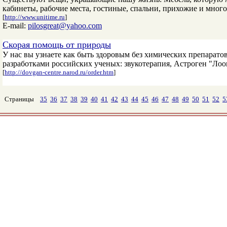
кабинеты, рабочие места, гостиные, спальни, прихожие и многое
[
http://www.unitime.ru
]
E-mail:
pilosgreat@yahoo.com
Скорая помощь от природы
У нас вы узнаете как быть здоровым без химических препарато
разработками российских ученых: звукотерапия, Астроген "Лоов
[
http://dovgan-centre.narod.ru/order.htm
]
Страницы
35
36
37
38
39
40
41
42
43
44
45
46
47
48
49
50
51
52
5