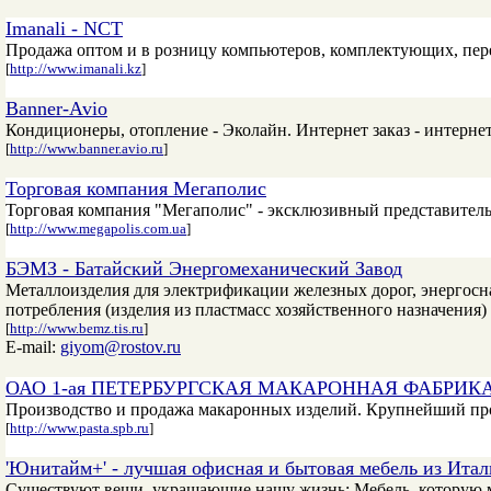
Imanali - NCT
Продажа оптом и в розницу компьютеров, комплектующих, пере
[
http://www.imanali.kz
]
Banner-Avio
Кондиционеры, отопление - Эколайн. Интернет заказ - интернет
[
http://www.banner.avio.ru
]
Торговая компания Мегаполис
Торговая компания "Мегаполис" - эксклюзивный представите
[
http://www.megapolis.com.ua
]
БЭМЗ - Батайский Энергомеханический Завод
Металлоизделия для электрификации железных дорог, энергосна
потребления (изделия из пластмасс хозяйственного назначения)
[
http://www.bemz.tis.ru
]
E-mail:
giyom@rostov.ru
ОАО 1-ая ПЕТЕРБУРГСКАЯ МАКАРОННАЯ ФАБРИК
Производство и продажа макаронных изделий. Крупнейший про
[
http://www.pasta.spb.ru
]
'Юнитайм+' - лучшая офисная и бытовая мебель из Итал
Существуют вещи, украшающие нашу жизнь: Мебель, которую мы 