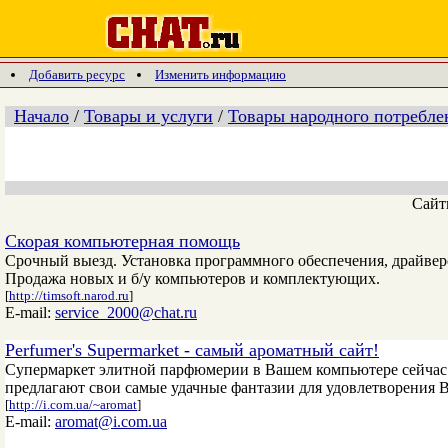
Добавить ресурс
Изменить информацию
Начало
/
Товары и услуги
/
Товары народного потребле
Сай
Скорая компьютерная помощь
Срочный выезд. Установка программного обеспечения, драйвер
Продажа новых и б/у компьютеров и комплектующих.
[
http://timsoft.narod.ru
]
E-mail:
service_2000@chat.ru
Perfumer's Supermarket - cамый ароматный сайт!
Супермаркет элитной парфюмерии в Вашем компьютере сейчас 
предлагают свои самые удачные фантазии для удовлетворения Ва
[
http://i.com.ua/~aromat
]
E-mail:
aromat@i.com.ua