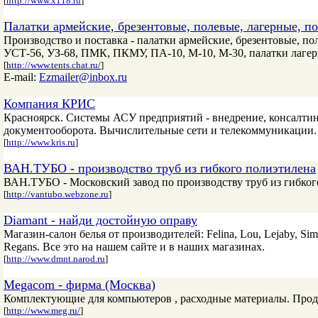
[
http://www.x118.ru
]
Палатки армейские, брезентовые, полевые, лагерные, п
Производство и поставка - палатки армейские, брезентовые, по
УСТ-56, УЗ-68, ПМК, ПКМУ, ПА-10, М-10, М-30, палатки лагер
[
http://www.tents.chat.ru/
]
E-mail:
Ezmailer@inbox.ru
Компания КРИС
Красноярск. Системы АСУ предприятий - внедрение, консалти
документооборота. Вычислительные сети и телекоммуникации
[
http://www.kris.ru
]
ВАН.ТУБО - производство труб из гибкого полиэтилена
ВАН.ТУБО - Московский завод по производству труб из гибког
[
http://vantubo.webzone.ru
]
Diamant - найди достойную оправу
Магазин-салон белья от производителей: Felina, Lou, Lejaby, Sim
Regans. Все это на нашем сайте и в наших магазинах.
[
http://www.dmnt.narod.ru
]
Megacom - фирма (Москва)
Комплектующие для компьютеров , расходные материалы. Прод
[
http://www.meg.ru/
]