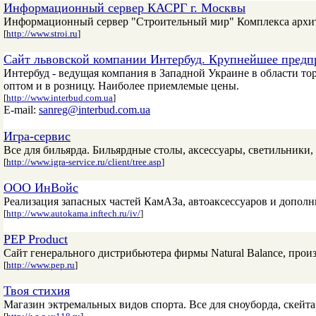
Информационный сервер КАСРГ г. Москвы
Информационный сервер "Строительный мир" Комплекса архитек
[
http://www.stroi.ru
]
Сайт львовской компании Интербуд. Крупнейшее предпр
Интербуд - ведущая компания в Западной Украине в области то
оптом и в розницу. Наиболее приемлемые цены.
[
http://www.interbud.com.ua
]
E-mail:
sanreg@interbud.com.ua
Игра-сервис
Все для бильярда. Бильярдные столы, аксессуары, светильники
[
http://www.igra-service.ru/client/tree.asp
]
ООО ИнВойс
Реализация запасных частей КамАЗа, автоаксессуаров и дополн
[
http://www.autokama.inftech.ru/iv/
]
PEP Product
Сайт генерального дистрибьютера фирмы Natural Balance, прои
[
http://www.pep.ru
]
Твоя стихия
Магазин эктремальных видов спорта. Все для сноуборда, скейта