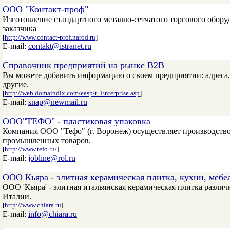
ООО "Контакт-проф"
Изготовление стандартного металло-сетчатого торгового оборуд
заказчика
[
http://www.contact-prof.narod.ru
]
E-mail:
contakt@istranet.ru
Справочник предприятий на рынке B2B
Вы можете добавить информацию о своем предприятии: адреса,
другие.
[
http://web.domaindlx.com/easp/r_Enterprise.asp
]
E-mail:
snap@newmail.ru
ООО"ТЕФО" - пластиковая упаковка
Компания OOO "Тефо" (г. Воронеж) осуществляет производств
промышленных товаров.
[
http://www.tefo.ru/
]
E-mail:
jobline@rol.ru
ООО Кьяра - элитная керамическая плитка, кухни, мебе
ООО 'Кьяра' - элитная итальянская керамическая плитка различн
Италии.
[
http://www.chiara.ru
]
E-mail:
info@chiara.ru