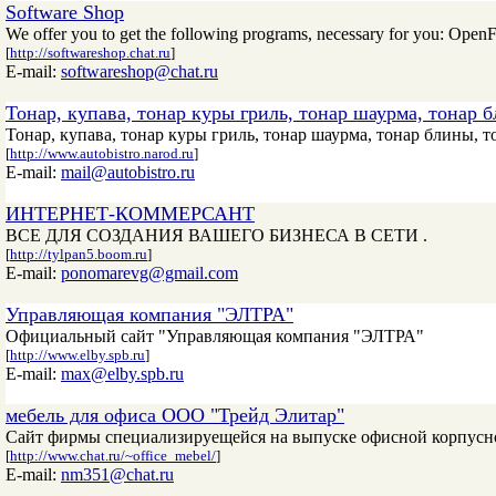
Software Shop
We offer you to get the following programs, necessary for you:
[
http://softwareshop.chat.ru
]
E-mail:
softwareshop@chat.ru
Тонар, купава, тонар куры гриль, тонар шаурма, тонар 
Тонар, купава, тонар куры гриль, тонар шаурма, тонар блины, 
[
http://www.autobistro.narod.ru
]
E-mail:
mail@autobistro.ru
ИНТЕРНЕТ-КОММЕРСАНТ
ВСЕ ДЛЯ СОЗДАНИЯ ВАШЕГО БИЗНЕСА В СЕТИ .
[
http://tylpan5.boom.ru
]
E-mail:
ponomarevg@gmail.com
Управляющая компания "ЭЛТРА"
Официальный сайт "Управляющая компания "ЭЛТРА"
[
http://www.elby.spb.ru
]
E-mail:
max@elby.spb.ru
мебель для офиса ООО "Трейд Элитар"
Сайт фирмы специализируещейся на выпуске офисной корпусной 
[
http://www.chat.ru/~office_mebel/
]
E-mail:
nm351@chat.ru