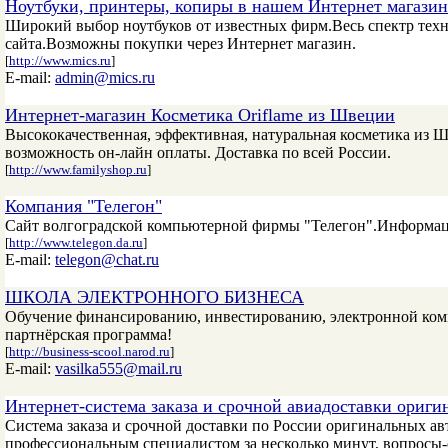
Ноутбуки, принтеры, копиры в нашем Интернет магазин
Широкий выбор ноутбуков от известных фирм.Весь спектр те
сайта.Возможны покупки через Интернет магазин.
[
http://www.mics.ru
]
E-mail:
admin@mics.ru
Интернет-магазин Косметика Oriflame из Швеции
Высококачественная, эффективная, натуральная косметика из 
возможность он-лайн оплаты. Доставка по всей России.
[
http://www.familyshop.ru
]
Компания "Телегон"
Сайт волгоградской компьютерной фирмы "Телегон".Информация
[
http://www.telegon.da.ru
]
E-mail:
telegon@chat.ru
ШКОЛА ЭЛЕКТРОННОГО БИЗНЕСА
Обучение финансированию, инвестированию, электронной ком
партнёрская программа!
[
http://business-scool.narod.ru
]
E-mail:
vasilka555@mail.ru
Интернет-система заказа и срочной авиадоставки ориги
Система заказа и срочной доставки по России оригинальных ав
профессиональным специалистом за несколько минут, вопросы-о