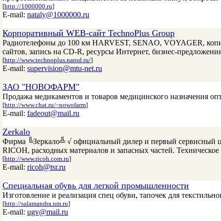
[
http://1000000.ru
]
E-mail:
nataly@1000000.ru
Корпоративный WEB-сайт TechnoPlus Group
Радиотелефоны до 100 км HARVEST, SENAO, VOYAGER, копи
сайтов, запись на CD-R, ресурсы Интернет, бизнес-предложения
[
http://www.technoplus.narod.ru/
]
E-mail:
supervision@mtu-net.ru
ЗАО "НОВОФАРМ"
Продажа медикаментов и товаров медицинского назначения оп
[
http://www.chat.ru/~nowofarm
]
E-mail:
fadeout@mail.ru
Zerkalo
Фирма ╚Зеркало╩ √ официальный дилер и первый сервисный ц
RICOH, расходных материалов и запасных частей. Техническ
[
http://www.ricoh.com.ru
]
E-mail:
ricoh@tsr.ru
Специальная обувь для легкой промышленности
Изготовление и реализация спец обуви, тапочек для текстильно
[
http://salamandra.nm.ru
]
E-mail:
ugv@mail.ru