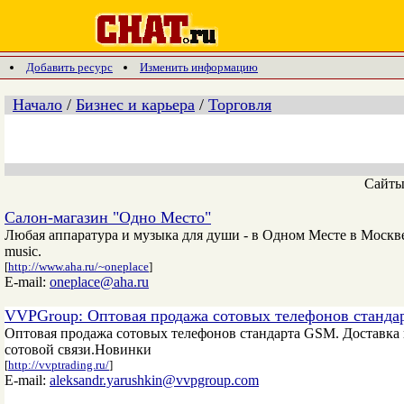
Добавить ресурс
Изменить информацию
Начало
/
Бизнес и карьера
/
Торговля
Сайт
Салон-магазин "Одно Место"
Любая аппаратура и музыка для души - в Одном Месте в Москве. H
music.
[
http://www.aha.ru/~oneplace
]
E-mail:
oneplace@aha.ru
VVPGroup: Оптовая продажа сотовых телефонов станд
Оптовая продажа сотовых телефонов стандарта GSM. Доставка
сотовой связи.Новинки
[
http://vvptrading.ru/
]
E-mail:
aleksandr.yarushkin@vvpgroup.com