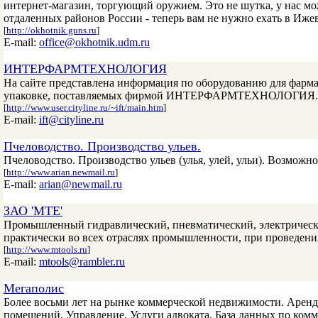
интернет-магазин, торгующий оружием. Это не шутка, у нас м
отдаленных районов России - теперь вам не нужно ехать в Ижев
[
http://okhotnik.guns.ru
]
E-mail:
office@okhotnik.udm.ru
ИНТЕРФАРМТЕХНОЛОГИЯ
На сайте представлена информация по оборудованию для фарма
упаковке, поставляемых фирмой ИНТЕРФАРМТЕХНОЛОГИЯ.
[
http://www.user.cityline.ru/~ift/main.htm
]
E-mail:
ift@cityline.ru
Пчеловодство. Производство ульев.
Пчеловодство. Производство ульев (улья, улей, ульи). Возможно
[
http://www.arian.newmail.ru
]
E-mail:
arian@newmail.ru
ЗАО 'МТЕ'
Промышленный гидравлический, пневматический, электрическ
практически во всех отраслях промышленности, при проведени
[
http://www.mtools.ru
]
E-mail:
mtools@rambler.ru
Мегаполис
Более восьми лет на рынке коммерческой недвижимости. Аренд
помещений. Управление. Услуги адвоката. База данных по ко