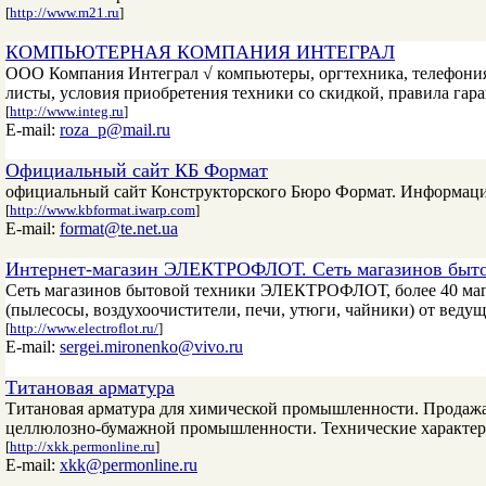
[
http://www.m21.ru
]
КОМПЬЮТЕРНАЯ КОМПАНИЯ ИНТЕГРАЛ
ООО Компания Интеграл √ компьютеры, оргтехника, телефония
листы, условия приобретения техники со скидкой, правила гар
[
http://www.integ.ru
]
E-mail:
roza_p@mail.ru
Официальный сайт КБ Формат
официальный сайт Конструкторского Бюро Формат. Информац
[
http://www.kbformat.iwarp.com
]
E-mail:
format@te.net.ua
Интернет-магазин ЭЛЕКТРОФЛОТ. Сеть магазинов бытов
Сеть магазинов бытовой техники ЭЛЕКТРОФЛОТ, более 40 маг
(пылесосы, воздухоочистители, печи, утюги, чайники) от ведущи
[
http://www.electroflot.ru/
]
E-mail:
sergei.mironenko@vivo.ru
Титановая арматура
Титановая арматура для химической промышленности. Продажа 
целлюлозно-бумажной промышленности. Технические характери
[
http://xkk.permonline.ru
]
E-mail:
xkk@permonline.ru