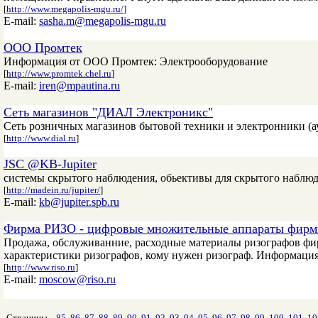
[
http://www.megapolis-mgu.ru/
]
E-mail:
sasha.m@megapolis-mgu.ru
ООО Промтек
Информация от ООО Промтек: Электрооборудование
[
http://www.promtek.chel.ru
]
E-mail:
iren@mpautina.ru
Сеть магазинов "ДИАЛ Электроникс"
Сеть розничных магазинов бытовой техники и электронники (ауд
[
http://www.dial.ru
]
JSC @KB-Jupiter
системы скрытого наблюдения, обьективы для скрытого наблюд
[
http://madein.ru/jupiter/
]
E-mail:
kb@jupiter.spb.ru
Фирма РИЗО - цифровые множительные аппараты фирмы 
Продажа, обслуживанние, расходные материалы ризографов фи
характеристики ризографов, кому нужен ризограф. Информация
[
http://www.riso.ru
]
E-mail:
moscow@riso.ru
Страницы
85
86
87
88
89
90
91
92
93
94
95
96
97
98
99
100
101
10