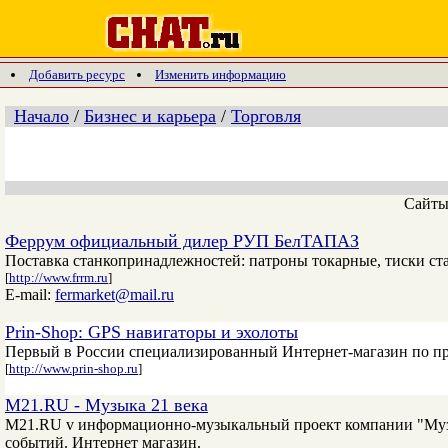
Добавить ресурс
Изменить информацию
Начало
/
Бизнес и карьера
/
Торговля
Сайт
Феррум официальный дилер РУП БелТАПАЗ
Поставка станкопринадлежностей: патроны токарные, тиски ст
[
http://www.frrm.ru
]
E-mail:
fermarket@mail.ru
Prin-Shop: GPS навигаторы и эхолоты
Первый в России специализированный Интернет-магазин по пр
[
http://www.prin-shop.ru
]
M21.RU - Музыка 21 века
M21.RU v информационно-музыкальный проект компании "Музы
событий. Интернет магазин.