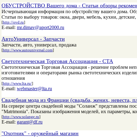
ОБУСТРОЙСТВО Вашего дома - Статьи обзоры рекоме
Исчерпывающая информация по обустройству вашего дома. Обз
Статьи по выбору товаров: окна, двери, мебель, кухни, детские
[
http://ovd.ru
]
E-mail:
mr.dimav@aport2000.ru
АвтоУниверсал - Запчасти
Запчасти, авто, универсал, продажа
[
http://www.autouniversal.com
]
Светотехническая Торговая Ассоциация - СТА
Светотехническая Торговая Ассоциация - решение проблем не
изготовителями и операторами рынка светотехнических издели
отношения
[
http://www.lta.ru/
]
E-mail:
webmaster@lta.ru
Свадебная мода из Франции (свадьба, жених, невеста, п
На сервере центра свадебной моды "Соланж" представлены пос
"Matrimonia". Показаны изображения моделей, их параметры, 
[
http://www.solange.ru
]
E-mail:
garant@df.ru
"Охотник" - оружейный магазин