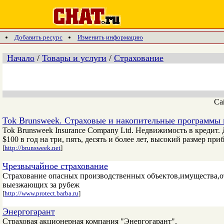
Добавить ресурс
Изменить информацию
Начало
/
Товары и услуги
/
Страхование
Са
Tok Brunsweek. Страховые и накопительные программы 
Tok Brunsweek Insurance Company Ltd. Недвижимость в кредит.
$100 в год на три, пять, десять и более лет, высокий размер п
[
http://brunsweek.net
]
Чрезвычайное страхование
Страхование опасных производственных объектов,имущества,от
выезжающих за рубеж
[
http://www.protect.barba.ru
]
Энергогарант
Страховая акционерная компания "Энергогарант".