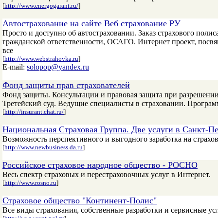
[
http://www.energogarant.ru/
]
Автострахование на сайте Веб страхование РУ
Просто и доступно об автостраховании. Заказ страхового полис
гражданской ответственности, ОСАГО. Интернет проект, посв
все
[
http://www.webstrahovka.ru
]
E-mail:
solopop@yandex.ru
Фонд защиты прав страхователей
Фонд защиты. Консультации и правовая защита при разрешении
Третейский суд. Ведущие специалисты в страховании. Программ
[
http://insurant.chat.ru/
]
Национальная Страховая Группа. Две услуги в Санкт-Пе
Возможность перспективного и выгодного заработка на страхово
[
http://www.newbusiness.da.ru
]
Российское страховое народное общество - РОСНО
Весь спектр страховых и перестраховочных услуг в Интернет.
[
http://www.rosno.ru
]
Страховое общество "Континент-Полис"
Все виды страхования, собственные разработки и сервисные ус