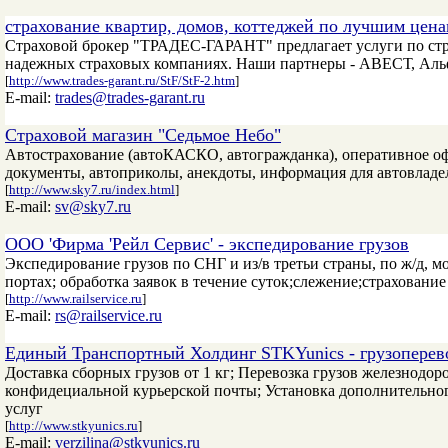
страхование квартир, домов, коттеджей по лучшим цен
Страховой брокер "ТРАДЕС-ГАРАНТ" предлагает услуги по стр
надежных страховых компаниях. Наши партнеры - АВЕСТ, Альф
[
http://www.trades-garant.ru/StF/StF-2.htm
]
E-mail:
trades@trades-garant.ru
Страховой магазин "Седьмое Небо"
Автострахование (автоКАСКО, автогражданка), оперативное оф
документы, автоприколы, анекдоты, информация для автовладе
[
http://www.sky7.ru/index.html
]
E-mail:
sv@sky7.ru
OOO 'Фирма 'Рейл Сервис' - экспедирование грузов
Экспедирование грузов по СНГ и из/в третьи страны, по ж/д, м
портах; обработка заявок в течение суток;слежение;страхование
[
http://www.railservice.ru
]
E-mail:
rs@railservice.ru
Единый Транспортный Холдинг STKYunics - грузоперев
Доставка сборных грузов от 1 кг; Перевозка грузов железнодо
конфидециальной курьерской почты; Установка дополнительно
услуг
[
http://www.stkyunics.ru
]
E-mail:
verzilina@stkyunics.ru