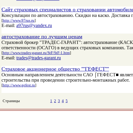
Сайт страховых специалистов о страховании автомобил
Консультации по автострахованию. Скидки на каско. Доставка
[
http://www.97rus.ru
]
E-mail:
a97rus@yandex.ru
автострахование по лучшим ценам
Страховой брокер "ТРАДЕС-ГАРАНТ": автострахование (КАСКО
ответственности (ОСАГО) в ведущих страховых компаниях. Так
[
http://www.trades-garant.ru/StF/StF-1.htm
]
E-mail:
trades@trades-garant.ru
Страховое акционерное общество ''''ГЕФЕСТ''''
Основным направлением деятельности САО ⌠ГЕФЕСТ■ является
строительства при проведении строительно-монтажных работ.
[
http://www.gefest.ru
]
Страницы
1
2
3
4
5