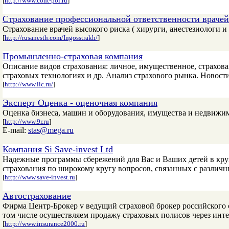
[
http://www.cont-pol.ru
]
Cтрахование профессиональной ответственности врачей
Страхование врачей высокого риска ( хирурги, анестезиологи и
[
http://rusanesth.com/Ingosstrakh/
]
Промышленно-страховая компания
Описание видов страхования: личное, имущественное, страхов
страховых технологиях и др. Анализ страхового рынка. Новост
[
http://www.iic.ru/
]
Эксперт Оценка - оценочная компания
Оценка бизнеса, машин и оборудования, имущества и недвижи
[
http://www.9r.ru
]
E-mail:
stas@mega.ru
Компания Si Save-invest Ltd
Надежные программы сбережений для Вас и Ваших детей в кр
страхования по широкому кругу вопросов, связанных с разли
[
http://www.save-invest.ru
]
Автострахование
Фирма Центр-Брокер v ведущий страховой брокер российского 
том числе осуществляем продажу страховых полисов через инте
[
http://www.insurance2000.ru
]