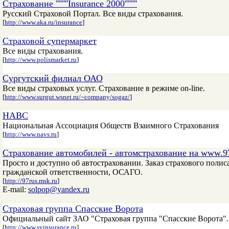
Страхование ''''''''Insurance 2000''''''''
Русский Страховой Портал. Все виды страхования.
[
http://www.aka.ru/insurance
]
Страховой супермаркет
Все виды страхования.
[
http://www.polismarket.ru
]
Сургутский филиал ОАО
Все виды страховых услуг. Страхование в режиме on-line.
[
http://www.surgut.wsnet.ru/~company/sogaz/
]
НАВС
Национальная Ассоциация Обществ Взаимного Страхования
[
http://www.navs.ru
]
Страхование автомобилей - автомстрахование на www.97
Просто и доступно об автостраховании. Заказ страхового полис
гражданской ответственности, ОСАГО.
[
http://97rus.msk.ru
]
E-mail:
solpop@yandex.ru
Страховая группа Спасские Ворота
Официальный сайт ЗАО "Страховая группа "Спасские Ворота". 
[
http://www.svinsurance.ru
]