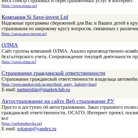
Весь спектр страховых и перестраховочных услуг в Интернет.
[
http://www.rosno.ru
]
Компания Si Save-invest Ltd
Надежные программы сбережений для Вас и Ваших детей в кр
страхования по широкому кругу вопросов, связанных с разли
[
http://www.save-invest.ru
]
ОЛМА
Сайт группы компаний ОЛМА. Анализ производственно-хозяйст
бухгалтерского учета, Сопровождение текущей деятельности п
[
http://www.olma.ru
]
Страхование гражданской ответственности
Страхование гражданской ответственности владельца автомоби
[
http://www.marketclub.ru/site/third_party_liability.htm
]
E-mail:
partnership@marketclub.ru
Автострахование на сайте Веб страхование РУ
Просто и доступно об автостраховании. Заказ страхового полис
гражданской ответственности, ОСАГО. Интернет проект, посв
все
[
http://webstrahovka.ru
]
E-mail:
solopop@yandex.ru