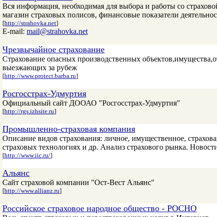
Вся информация, необходимая для выбора и работы со страхов
магазин страховых полисов, финансовые показатели деятельно
[
http://strahovka.net
]
E-mail:
mail@strahovka.net
Чрезвычайное страхование
Страхование опасных производственных объектов,имущества,от
выезжающих за рубеж
[
http://www.protect.barba.ru
]
Росгосстрах-Удмуртия
Официальный сайт ДООАО "Росгосстрах-Удмуртия"
[
http://rgs.izhsite.ru
]
Промышленно-страховая компания
Описание видов страхования: личное, имущественное, страхов
страховых технологиях и др. Анализ страхового рынка. Новост
[
http://www.iic.ru/
]
Альянс
Сайт страховой компании "Ост-Вест Альянс"
[
http://www.allianz.ru
]
Российское страховое народное общество - РОСНО