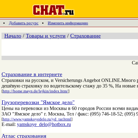
Добавить ресурс
Изменить информацию
Начало
/
Товары и услуги
/
Страхование
Са
Страхование в интернете
Страховки на русском, и Versicherungs Angebot ONLINE.Много
дешёвую страховку по водительскому стажу до 35 %, На новые 
[
http://home.mayn.de/lejkin/index.htm/
]
Грузоперевозки "Ямское дело"
Цены на перевозки из Москвы в 60 городов России всеми видам
ЗАО "Ямское дело" г. Москва, Тел / факс: (095) 746-18-52; (095) 
[
http://www.yamskoyedelo.ru/yd_tar.html
]
E-mail:
yamskoye_delo@hotbox.ru
Атлас страхования