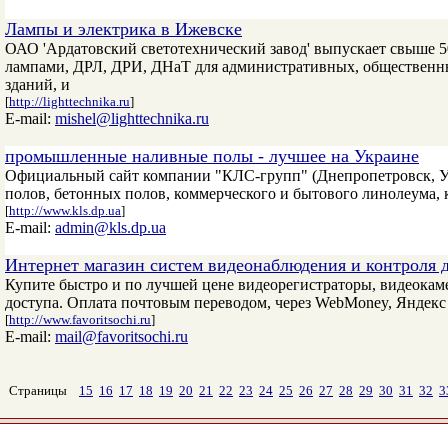
Лампы и электрика в Ижевске
ОАО 'Ардатовский светотехнический завод' выпускает свыше
лампами, ДРЛ, ДРИ, ДНаТ для административных, обществен
зданий, и
[
http://lighttechnika.ru
]
E-mail:
mishel@lighttechnika.ru
промышленные наливные полы - лучшее на Украине
Официальный сайт компании "КЛС-групп" (Днепропетровск, У
полов, бетонных полов, коммерческого и бытового линолеума, 
[
http://www.kls.dp.ua
]
E-mail:
admin@kls.dp.ua
Интернет магазин систем видеонаблюдения и контроля 
Купите быстро и по лучшей цене видеорегистраторы, видеока
доступа. Оплата почтовым переводом, через WebMoney, Яндекс ден
[
http://www.favoritsochi.ru
]
E-mail:
mail@favoritsochi.ru
Страницы
15
16
17
18
19
20
21
22
23
24
25
26
27
28
29
30
31
32
3