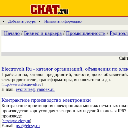
Добавить ресурс
Изменить информацию
Начало
/
Бизнес и карьера
/
Промышленность
/
Радиоэл
Сай
Electrovolt.Ru - каталог организаций, объявления по эл
Прайс-листы, каталог предприятий, новости, доска объявлений
электродвигатели, трансформаторы, выключатели и др.
[
http://www.electrovolt.ru
]
E-mail:
evoltsites@yandex.ru
Контрактное производство электроники
Контрактное производство электроники: монтаж печатных пла
производство корпусов для электронных изделий включая IP67 
производс
[
http://psa.elesy.ru
]
E-mail:
psa@elesy.ru