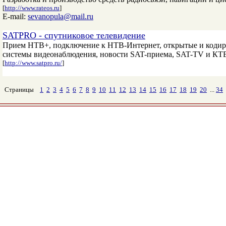
[
http://www.rateos.ru
]
E-mail:
sevanopula@mail.ru
SATPRO - спутниковое телевидение
Прием НТВ+, подключение к НТВ-Интернет, открытые и кодиро
системы видеонаблюдения, новости SAT-приема, SAT-TV и КТВ
[
http://www.satpro.ru/
]
Страницы
1
2
3
4
5
6
7
8
9
10
11
12
13
14
15
16
17
18
19
20
...
34