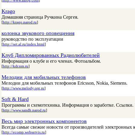
[
http://www.aalog.com
]
Krago
Домашняя страница Ручкина Сергея.
[
http://krago.narod.ru
]
колонка звукового оповещения
руководство по эксплуатации
[
http://set.al.ru/index.html
]
Клуб Дипломированных Радиолюбителей
Информация о клубе и его членах. Фотоальбом.
[
http://kdr.nm.ru
]
Мелодии для мобильных телефонов
Мелодии для мобильных телефонов Ericsson, Nokia, Siemens.
[
http://www.melody.org.ru
]
Soft & Hard
Программы и схемотехника. Информация о заработке. Ссылки.
[
http://www.sandh.narod.ru
]
Весь мир электронных компонентов
Всегда самые свежие новости от производителей электронных к
[
http://ecomp.webservis.ru
]