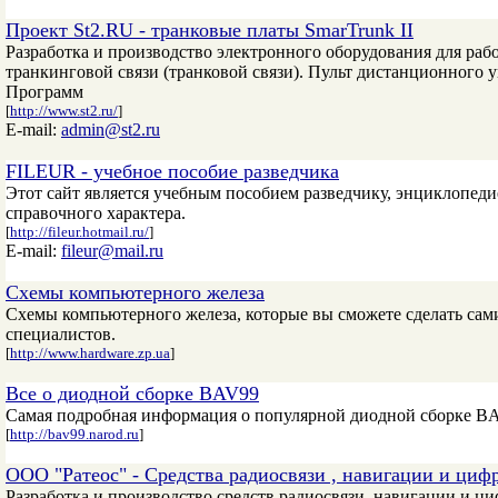
Проект St2.RU - транковые платы SmarTrunk II
Разработка и производство электронного оборудования для рабо
транкинговой связи (транковой связи). Пульт дистанционного
Программ
[
http://www.st2.ru/
]
E-mail:
admin@st2.ru
FILEUR - учебное пособие разведчика
Этот сайт является учебным пособием разведчику, энциклопед
справочного характера.
[
http://fileur.hotmail.ru/
]
E-mail:
fileur@mail.ru
Схемы компьютерного железа
Схемы компьютерного железа, которые вы сможете сделать сам
специалистов.
[
http://www.hardware.zp.ua
]
Все о диодной сборке BAV99
Самая подробная информация о популярной диодной сборке BAV
[
http://bav99.narod.ru
]
ООО "Ратеос" - Средства радиосвязи , навигации и циф
Разработка и производство средств радиосвязи, навигации и ц