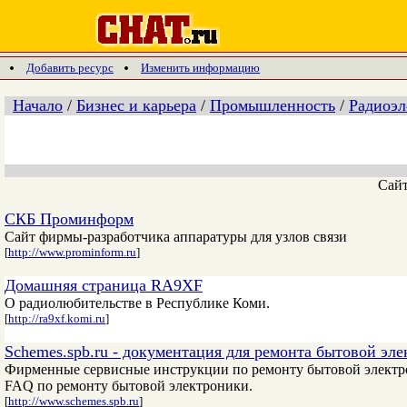
Добавить ресурс
Изменить информацию
Начало
/
Бизнес и карьера
/
Промышленность
/
Радиоэл
Сай
СКБ Проминформ
Сайт фирмы-разработчика аппаратуры для узлов связи
[
http://www.prominform.ru
]
Домашняя страница RA9XF
О радиолюбительстве в Республике Коми.
[
http://ra9xf.komi.ru
]
Schemes.spb.ru - документация для ремонта бытовой э
Фирменные сервисные инструкции по ремонту бытовой электрон
FAQ по ремонту бытовой электроники.
[
http://www.schemes.spb.ru
]