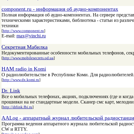
component.ru - информация об аудио-компонентах
Полная информация об аудио-компонентах. На сервере предста
техническими характеристиками, библиотека - статьи из разли
техники
[
http://www.component.ru
]
E-mail:
max@vinchi.ru
Секретная Мабилка
Недокументированные особенности мобильных телефонов, секр
[
http://www.mobilesecrets.od.ua
]
HAM radio in Komi
О радиолюбительстве в Республике Коми. Для радиолюбителей
[
http://www.dx.komi.ru
]
Dr. Link
Все о мобильных телефонах, акциях, подключениях (где и когд
прошивки на не стандартные модели. Сканер смс карт, мелодии,
[
http://drlink.fbi.ru
]
AALog - аппаратный журнал любительской радиостанц
Программа ведения аппаратного журнала любительской радиос
CW и RTTY.