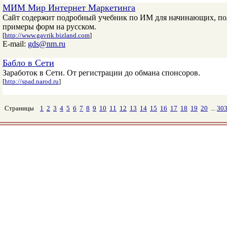
МИМ Мир Интернет Маркетинга
Сайт содержит подробный учебник по ИМ для начинающих, поле
примеры форм на русском.
[
http://www.gavrik.bizland.com
]
E-mail:
gds@nm.ru
Бабло в Cети
Заработок в Cети. От регистрации до обмана спонсоров.
[
http://spad.narod.ru
]
Страницы
1
2
3
4
5
6
7
8
9
10
11
12
13
14
15
16
17
18
19
20
...
30