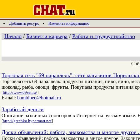
Добавить ресурс
Изменить информацию
Начало
/
Бизнес и карьера
/
Работа и трудоустройство
Сай
Торговая сеть "69 параллель": сеть магазинов Норильск
Торговая сеть 69 параллель: продукты питания, пиво, вино, мясо
шоколад, рыба, овощи, фрукты. Покупаем продукты питания к
[
http://www.69set.ru/
]
E-mail:
bamblbee@hotmail.ru
Заработай деньги
Описание различных спонсоров в Интернет на русском языке. Н
[
http://grechko.hypermart.net
]
Доски объявлений: работа, знакомства и многое другое ..
Доски объявлений: работа, знакомства и мнгое другое! Заходите