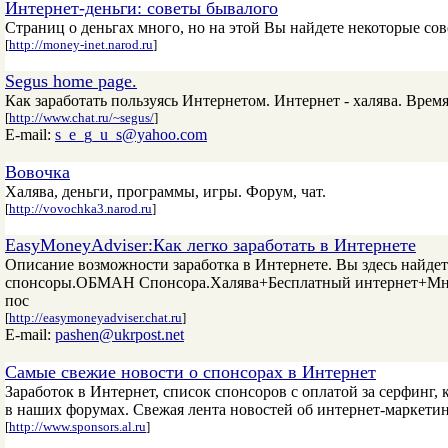
Интернет-деньги: советы бывалого
Страниц о деньгах много, но на этой Вы найдете некоторые сов
[
http://money-inet.narod.ru
]
Segus home page.
Как заработать пользуясь Интернетом. Интернет - халява. Врем
[
http://www.chat.ru/~segus/
]
E-mail:
s_e_g_u_s@yahoo.com
Вовочка
Халява, деньги, программы, игры. Форум, чат.
[
http://vovochka3.narod.ru
]
EasyMoneyAdviser:Как легко заработать в Интернете
Описание возможности заработка в Интернете. Вы здесь найдет
спонсоры.ОБМАН Спонсора.Халява+Бесплатный интернет+Мно
пос
[
http://easymoneyadviser.chat.ru
]
E-mail:
pashen@ukrpost.net
Самые свежие новости о спонсорах в Интернет
Заработок в Интернет, список спонсоров с оплатой за серфинг
в наших форумах. Свежая лента новостей об интернет-маркетин
[
http://www.sponsors.al.ru
]