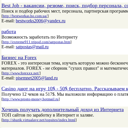
Best Job - вакансии, резюме, поиск, подбор персонала, 
Поиск и подбор рабочих мест, персонала, партнерская програм
[
http://bestworkas.ho.com.ua/
]
E-mail:
bestworks2006@yandex.ru
работа
Возможность заработать по Интернету
[
http://extreme911.tripod.com/satpostas.htm
]
E-mail:
satpostas@mail.ru
Бизнес на Forex
FOREX - это интересная тема, изучать которую можно бесконеч
материалов. FOREX - не сборник "сухих правил" и математич
[
http://www.forexxx.net/
]
E-mail:
pisemnet2005@land.ru
Casino дают на игру 10$ - 50$ бесплатно. Рассказываем 
Получено 12 чеков на 517$. Мы выложили информацию о платя
[
http://www.prosto-money.hotmail.ru
]
Хочешь получать дополнительный доход из Интернета
ТОП сайтов по заработку в Интернет и халяве.
[
http://shurik.virtualave.net/topsites/index.html
]