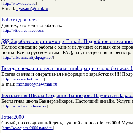
[
http://www.rudata.ru
]
E-mail:
ilyasam@mail.ru
Работа для всех
Для тех, кто хочет заработать.
[
http://vitru.i-connect.com
]
$$$ Заработок при помощи E-mail. Подробное описание.
Полное описание работы с одним из лучших сетевых спонсоров
почты. Все на русском языке. FAQ, чат, инструкция по регистра
[
http://allcommunity.hpage.net/
]
Всегда свежая и оперативная инфорация о заработкках !!
Всегда свежая и оперативная инфорация о заработкках !!!! Под
[
http://montero.hotmail.ru
]
E-mail:
montero@newmail.ru
Бесплатная Школа Создания Баннеров. Научись и Зараб
Бесплатная школа Баннермейкеров. Настоящий дизайн. Услуги по
[
http://www.belovs.boom.ru
]
Jotter2000
Самый, на сегодняшний день, лучший спонсор Jotter2000! Музык
[
http://www.jotter2000.narod.ru
]