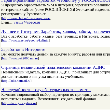
Гарантированный заработок Webmoney у РОССИЙСКОГ
Я предлагаю зарабатывать WM в интернет, зарегистрировавш
интересных сайтов (тоже РОССИЙСКИХ)! Это самый надежный,
регистрации у Русского сп
[
http://www.chat.ru/~russiansponsors
]
E-mail:
vasiliy@space.ru
Лучшее в Интернет. Заработок, халява, работа, развлече
Все о заработке, работе, халяве, резвлечениях в Интернет. Толь
[
http://www.sanet.ru/people/kalinin
]
Заработок в Интернете
Вы можете получать деньги за каждую минуту, работая или игр
[
http://www.vek2000.nm.ru
]
Страница независимой издательской компании АДИС
Независимый издатель, компания АДИС, приглашает для сотруд
дополнительного выпуска школьных учебников.
[
http://adis.hotmail.ru
]
Не случайность - служба серьезных знакомств.
Компьютезированный выбор партнеров по принципу максимальн
встретиться надолго. Возможность создать свой филиал.
[
http://dating.megalink.ru
]