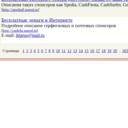
Описания таких спонсоров как Spedia, CashFiesta, CashSurfer, G
[
http://spedia0.narod.ru
]
Бесплатные деньги в Интернете
Подробное описание серфигновых и почтовых спонсоров
[
http://cash4u.narod.ru
]
E-mail:
ildarus@mail.ru
Страницы
1
2
3
4
5
6
7
8
9
10
11
12
13
14
15
16
17
18
19
20
...
30