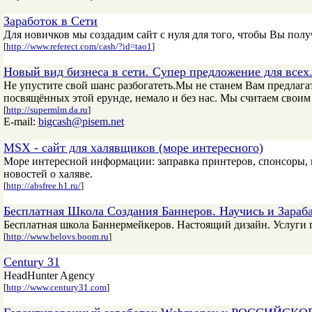
Заработок в Сети
Для новичков мы создадим сайт с нуля для того, чтобы Вы пол
[
http://www.referect.com/cash/?id=tao1
]
Новый вид бизнеса в сети. Супер предложение для всех
Не упустите свой шанс разбогатеть.Мы не станем Вам предлагат
посвящённых этой ерунде, немало и без нас. Мы считаем свои
[
http://supermlm.da.ru
]
E-mail:
bigcash@pisem.net
MSX - сайт для халявщиков (море интересного)
Море интересной информации: заправка принтеров, спонсоры, п
новостей о халяве.
[
http://absfree.h1.ru/
]
Бесплатная Школа Создания Баннеров. Научись и Зараб
Бесплатная школа Баннермейкеров. Настоящий дизайн. Услуги по
[
http://www.belovs.boom.ru
]
Century 31
HeadHunter Agency
[
http://www.century31.com
]