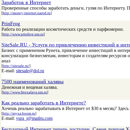
Заработок в Интернет
Проверенные способы заработать деньги, гуляя по Интернету.
[
http://money-internet.narod.ru
]
PrinFrog
Работа по реализации косметических средств и парфюмерии.
[
http://www.prinfrog.nm.ru
]
SiteSale.RU - Услуги по привлечению инвестиций в инт
Бизнес с примененим Рунета, привлечение инвестиций в инте
консультации бизнесменам, инвесторам и создателям ресурсов 
анал
[
http://sitesale.ru/
]
E-mail:
sitesale@dol.ru
7500 наименований халявы
Денежная и вещевая халява.
[
http://www.freexalava.nm.ru
]
Как реально заработать в Интернете?
Хочешь реально зарабатывать в Интернет от $30 в месяц? Здесь
[
http://myxa.boom.ru
]
E-mail:
yura_i@mailru.com
Бесплатный Интернет теперь доступен. Самая лучшая Х