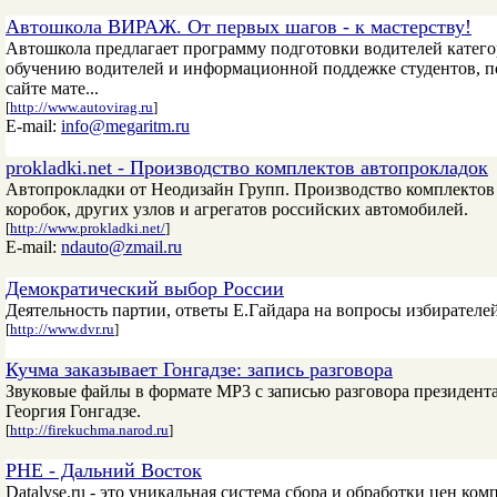
Автошкола ВИРАЖ. От первых шагов - к мастерству!
Автошкола предлагает программу подготовки водителей катег
обучению водителей и информационной поддежке студентов, п
сайте мате...
[
http://www.autovirag.ru
]
E-mail:
info@megaritm.ru
prokladki.net - Производство комплектов автопрокладок
Автопрокладки от Неодизайн Групп. Производство комплектов п
коробок, других узлов и агрегатов российских автомобилей.
[
http://www.prokladki.net/
]
E-mail:
ndauto@zmail.ru
Демократический выбор России
Деятельность партии, ответы Е.Гайдара на вопросы избирателе
[
http://www.dvr.ru
]
Кучма заказывает Гонгадзе: запись разговора
Звуковые файлы в формате MP3 с записью разговора президент
Георгия Гонгадзе.
[
http://firekuchma.narod.ru
]
РНЕ - Дальний Восток
Datalyse.ru - это уникальная система сбора и обработки цен к