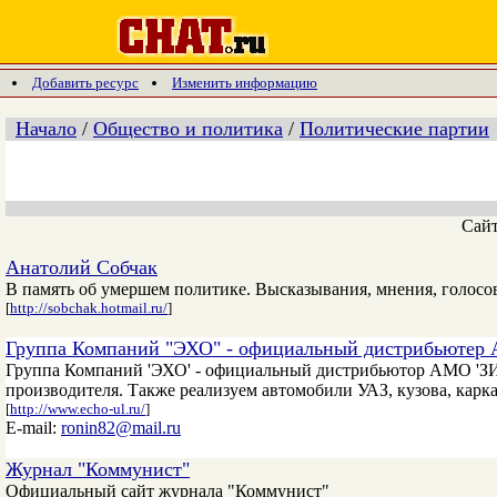
Добавить ресурс
Изменить информацию
Начало
/
Общество и политика
/
Политические партии
Сай
Анатолий Собчак
В память об умершем политике. Высказывания, мнения, голосо
[
http://sobchak.hotmail.ru/
]
Группа Компаний "ЭХО" - официальный дистрибьютер 
Группа Компаний 'ЭХО' - официальный дистрибьютор АМО 'ЗИЛ'
производителя. Также реализуем автомобили УАЗ, кузова, карка
[
http://www.echo-ul.ru/
]
E-mail:
ronin82@mail.ru
Журнал "Коммунист"
Официальный сайт журнала "Коммунист"