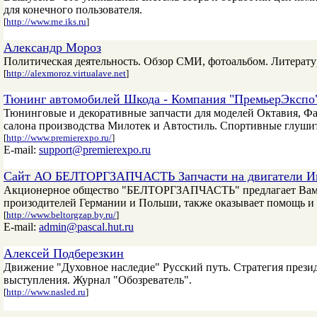
для конечного пользователя.
[
http://www.rne.iks.ru
]
Александр Мороз
Политическая деятельность. Обзор СМИ, фотоальбом. Литерату
[
http://alexmoroz.virtualave.net
]
Тюнинг автомобилей Шкода - Компания "ПремьерЭкспо
Тюнинговые и декоративные запчасти для моделей Октавия, Фа
салона производства Милотек и Автостиль. Спортивные глушител
[
http://www.premierexpo.ru/
]
E-mail:
support@premierexpo.ru
Сайт АО БЕЛТОРГЗАПЧАСТЬ Запчасти на двигатели Ик
Акционерное общество "БЕЛТОРГЗАПЧАСТЬ" предлагает Вам пр
произодителей Германии и Польши, также оказывает помощь и 
[
http://www.beltorgzap.by.ru/
]
E-mail:
admin@pascal.hut.ru
Алексей Подберезкин
Движение "Духовное наследие" Русский путь. Стратегия презид
выступления. Журнал "Обозреватель".
[
http://www.nasled.ru
]