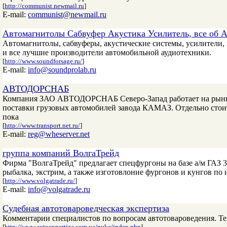
[
http://communist.newmail.ru
]
E-mail:
communist@newmail.ru
Автомагнитолы Сабвуфер Акустика Усилитель, все об Ав
Автомагнитолы, сабвуферы, акустические системы, усилители, кр
и все лучшие производители автомобильной аудиотехники.
[
http://www.soundforsage.ru/
]
E-mail:
info@soundprolab.ru
АВТОДОРСНАБ
Компания ЗАО АВТОДОРСНАБ Северо-Запад работает на рынке
поставки грузовых автомобилей завода КАМАЗ. Отдельно стоит 
пока
[
http://www.transport.net.ru/
]
E-mail:
reg@wheserver.net
группа компаний ВолгаТрейд
Фирма "ВолгаТрейд" предлагает спецфургоны на базе а/м ГАЗ 3
рыбалка, экстрим, а также изготовлоние фургонов и кунгов по
[
http://www.volgatrade.ru/
]
E-mail:
info@volgatrade.ru
Судебная автотовароведческая экспертиза
Комментарии специалистов по вопросам автотовароведения. Тем
[
http://www.autoexpertiza.com.ua/nuke/index.php
]