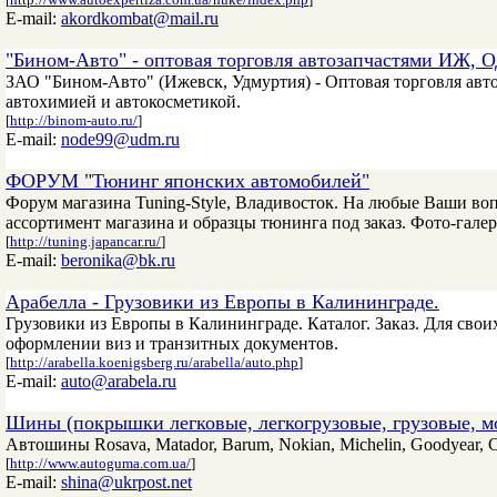
E-mail:
akordkombat@mail.ru
"Бином-Авто" - оптовая торговля автозапчастями ИЖ, 
ЗАО "Бином-Авто" (Ижевск, Удмуртия) - Оптовая торговля ав
автохимией и автокосметикой.
[
http://binom-auto.ru/
]
E-mail:
node99@udm.ru
ФОРУМ "Тюнинг японских автомобилей"
Форум магазина Tuning-Style, Владивосток. На любые Ваши воп
ассортимент магазина и образцы тюнинга под заказ. Фото-галере
[
http://tuning.japancar.ru/
]
E-mail:
beronika@bk.ru
Арабелла - Грузовики из Европы в Калининграде.
Грузовики из Европы в Калининграде. Каталог. Заказ. Для свои
оформлении виз и транзитных документов.
[
http://arabella.koenigsberg.ru/arabella/auto.php
]
E-mail:
auto@arabela.ru
Шины (покрышки легковые, легкогрузовые, грузовые, 
Автошины Rosava, Matador, Barum, Nokian, Michelin, Goodyear, Co
[
http://www.autoguma.com.ua/
]
E-mail:
shina@ukrpost.net