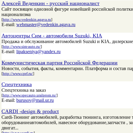
Алексей Веденкин - русский националист
Сайт посвящен одиозной фигуре новейшей российской политки
национализма
[
http://www.vedenkin.agava.ru
]
E-mail:
webmaster@vedenkin.agava.ru
Автоцентры Сим - автомобили Suzuki, KIA
Продажа и обслуживание автомобилей Suzuki и KIA, дилерские
[
http://www.sim-auto.ru/
]
E-mail:
lipakseniya@yandex.ru
Коммунистическая партия Российской Федерации
Новости, события, факты, комментарии. Платформа и состав па
[
http://www.cprf.ru/
]
Спецтехника
Спецтехника на заказ
[
http://www.specauto.uralprom.ru/
]
E-mail:
burusov@mail.ur.ru
CARDI -design & product
Cardi-Тюнинг автомобилей, разработка тюнинга, изготовление
оборудованиеавтомобилей, навесное оборудование,запчасти , 
двигат...
[
http://www.cardi.ru
]