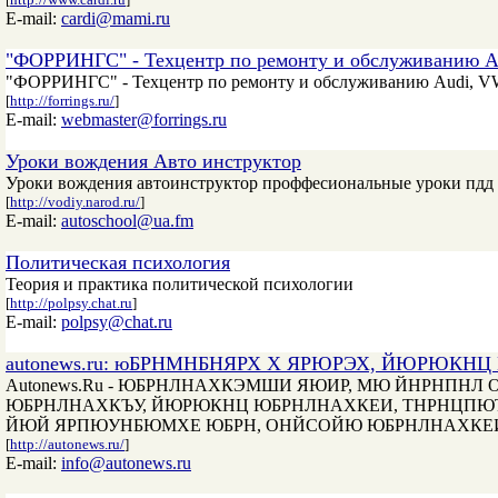
E-mail:
cardi@mami.ru
"ФОРРИНГС" - Техцентр по ремонту и обслуживанию A
"ФОРРИНГС" - Техцентр по ремонту и обслуживанию Audi, VW 
[
http://forrings.ru/
]
E-mail:
webmaster@forrings.ru
Уроки вождения Авто инструктор
Уроки вождения автоинструктор проффесиональные уроки пдд 
[
http://vodiy.narod.ru/
]
E-mail:
autoschool@ua.fm
Политическая психология
Теория и практика политической психологии
[
http://polpsy.chat.ru
]
E-mail:
polpsy@chat.ru
autonews.ru: юБРНМНБНЯРХ Х ЯРЮРЭХ, ЙЮРЮК
Autonews.Ru - ЮБРНЛНАХКЭМШИ ЯЮИР, МЮ ЙНРНПН
ЮБРНЛНАХКЪУ, ЙЮРЮКНЦ ЮБРНЛНАХКЕИ, ТНРНЦПЮТ
ЙЮЙ ЯРПЮУНБЮМХЕ ЮБРН, ОНЙСОЙЮ ЮБРНЛНАХКЕИ Б Й
[
http://autonews.ru/
]
E-mail:
info@autonews.ru