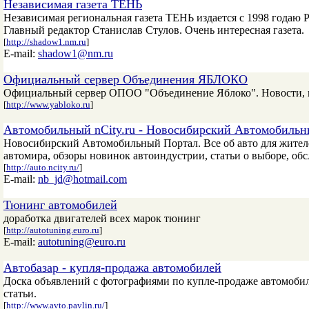
Независимая газета ТЕНЬ
Независимая региональная газета ТЕНЬ издается с 1998 годаю 
Главный редактор Станислав Стулов. Очень интересная газета.
[
http://shadow1.nm.ru
]
E-mail:
shadow1@nm.ru
Официальный сервер Объединения ЯБЛОКО
Официальный сервер ОПОО "Объединение Яблоко". Новости, п
[
http://www.yabloko.ru
]
Автомобильный nCity.ru - Новосибирский Автомобиль
Новосибирский Автомобильный Портал. Все об авто для жителе
автомира, обзоры новинок автоиндустрии, статьи о выборе, об
[
http://auto.ncity.ru/
]
E-mail:
nb_jd@hotmail.com
Тюнинг автомобилей
доработка двигателей всех марок тюнинг
[
http://autotuning.euro.ru
]
E-mail:
autotuning@euro.ru
Автобазар - купля-продажа автомобилей
Доска объявлений с фотографиями по купле-продаже автомобиле
статьи.
[
http://www.avto.pavlin.ru/
]