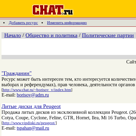
Добавить ресурс
Изменить информацию
Начало
/
Общество и политика
/
Политические партии
Сай
"Гражданин"
Ресурс может быть интересен тем, кто интересуется количеств
выборах и референдумах), прав человека, деятельности органо
[
http://www.chat.ru/~borisov_v/index.htm
]
E-mail:
borisov@adm.ru
Литые диски для Peugeot
Продажа литых дисков из эксклюзивной коллекции Peugeot. (260 GTI
Cotya, Coupe, Cyclone, Feline, GTR, Hornet, Ilea, Mi 16 Turbo, Opale,
[
http://www.vipdiski.ru/peugeot/
]
E-mail:
tspahan@mail.ru