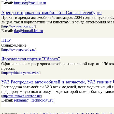
E-mail:
burusov@mail.ur.ru
Аренда и прокат автомобилей в Санкт-Петербурге
Прокат и аренда автомобилей, иномарок 2004 года выпуска в С
лицам, так и корпоративным клиентам. Аренда автомобиля без в
[
http://www.rent-cars.ru/
]
E-mail:
dar@iomail.lek.ru
ППУ
Ознакомление.
[
http://www.ppu.co.lg.ua
]
Ярославская партия "Яблоко"
Официальный сервер ярославской региональной партии "Яблоко
прессы.
[
http://yabloko.yaroslavl.ru
]
УАЗ Распродажа автомобилей и запчастей, УАЗ тюнинг
Распродажа автомобили УАЗ всех моделей, всех модификаций и
предпродажную подготовку, в ходе которой может быть устано
[
http://mironova.uazshop.ru/
]
E-mail:
reklama@itechnology.ru
Страницы
1
2
3
4
5
6
7
8
9
10
11
12
13
14
15
16
17
18
19
20
...
24