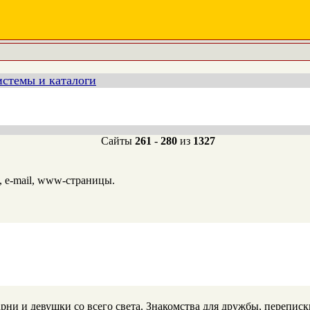
стемы и каталоги
Сайты
261
-
280
из
1327
, e-mail, www-страницы.
и и девушки со всего света. Знакомства для дружбы, переписки,