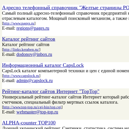
Aдресно телефонный справочник "Желтые страницы 
Самый полный адресно-телефонный справочник предприятий н
отраслевым каталогом. Мощный поисковый механизм, а также
[
http://www.pages.ru
]
E-mail:
regions@pages.ru
Каталог рейтинг сайтов
Каталог рейтинг сайтов
[
http://links.keraben.ru/
]
E-mail:
dodonov@inbox.ru
Информационный каталог CapsLock
CapsLock каталог компьютерной техники и цен с единой номен
[
http://www.capslock.ru
]
E-mail:
admin@capslock.ru
Рейтинг-каталог сайтов Интернет "TopTop"
Универсальный рейтинг-каталог сайтов Интернет который работ
счетчиков, специальный фильтр мертвых ссылок каталога.
[
http://www.top-top.ru/cgi-bin/top.cgi
]
E-mail:
webmaster@top-top.ru
ALPHA-counter TOP100
Лучший украинский рейтинг. Счетчики, статистика, система но