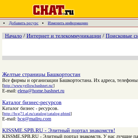
Добавить ресурс
Изменить информацию
Начало
/
Интернет и телекоммуникации
/
Поисковые си
Желтые страницы Башкортостан
Все фирмы и организации Башкортостана. Их адреса, телефоны
[
http://www.yellow.bashnet.ru/
]
E-mail:
elena@home.bashnet.ru
Каталог бизнес-ресурсов
Каталог бизнес - ресурсов.
[
http://bcg71.al.ru/catalog/catalog.phtml
]
E-mail:
bcg@mailru.com
KISSME.SPB.RU - Элитный портал знакомств!
KISSME.SPB.RU - Элитный портал знакомств. У нас лучшие парн