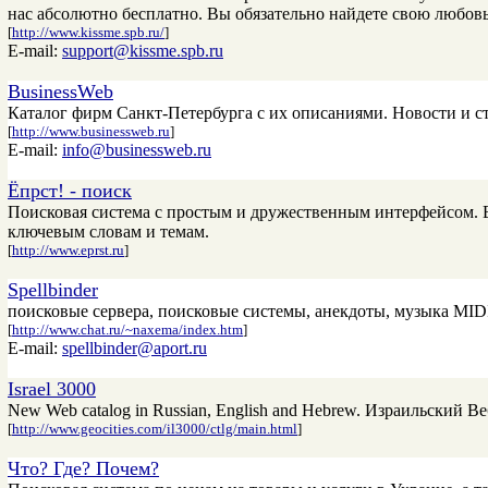
нас абсолютно бесплатно. Вы обязательно найдете свою любовь
[
http://www.kissme.spb.ru/
]
E-mail:
support@kissme.spb.ru
BusinessWeb
Каталог фирм Санкт-Петербурга с их описаниями. Новости и с
[
http://www.businessweb.ru
]
E-mail:
info@businessweb.ru
Ёпрст! - поиск
Поисковая система с простым и дружественным интерфейсом. В
ключевым словам и темам.
[
http://www.eprst.ru
]
Spellbinder
поисковые сервера, поисковые системы, анекдоты, музыка MIDI,
[
http://www.chat.ru/~naxema/index.htm
]
E-mail:
spellbinder@aport.ru
Israel 3000
New Web catalog in Russian, English and Hebrew. Израильский Ве
[
http://www.geocities.com/il3000/ctlg/main.html
]
Что? Где? Почем?