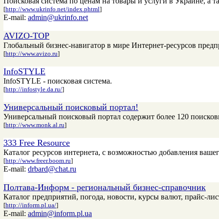
Поисковая система по ценам на товары и услуги в Украине, а 
[
http://www.ukrinfo.net/index.phtml
]
E-mail:
admin@ukrinfo.net
AVIZO-TOP
Глобальный бизнес-навигатор в мире Интернет-ресурсов предп
[
http://www.avizo.ru
]
InfoSTYLE
InfoSTYLE - поисковая система.
[
http://infostyle.da.ru/
]
Универсальный поисковый портал!
Универсальный поисковый портал содержит более 120 поисков
[
http://www.monk.al.ru
]
333 Free Resource
Каталог ресурсов интернета, с возможностью добавления ваш
[
http://www.freer.boom.ru
]
E-mail:
drbard@chat.ru
Полтава-Информ - региональный бизнес-справочник
Каталог предприятий, погода, новости, курсы валют, прайс-лис
[
http://inform.pl.ua/
]
E-mail:
admin@inform.pl.ua