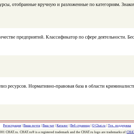
ы, отобранные вручную и разложенные по категориям. Знакомс
естве предприятий. Классификатор по сфере деятельности. Бес
ализ ресурсов. Нормативно-правовая база в области криминалис
Регистрация
|
Ваша почта
|
Ваш чат
|
Каталог
|
Веб страница
|
О Chat.ru
|
Тех. поддержка
001 CHAT.ru. CHAT.ru® is a registered trademark and the CHAT.ru logo are trademarks of
CHAT