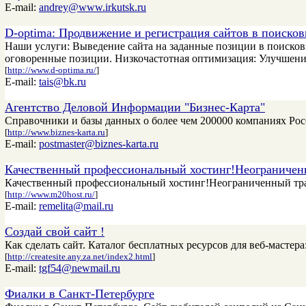
E-mail:
andrey@www.irkutsk.ru
D-optima: Продвижение и регистрация сайтов в поисков
Наши услуги: Выведение сайта на заданные позиции в поисков
оговоренные позиции. Низкочастотная оптимизация: Улучшение
[
http://www.d-optima.ru/
]
E-mail:
tais@bk.ru
Агентство Деловой Информации "Бизнес-Карта"
Справочники и базы данных о более чем 200000 компаниях Росс
[
http://www.biznes-karta.ru
]
E-mail:
postmaster@biznes-karta.ru
Качественный профессиональный хостинг!Неограничен
Качественный профессиональный хостинг!Неограниченный тра
[
http://www.m20host.ru/
]
E-mail:
remelita@mail.ru
Создай свой сайт !
Как сделать сайт. Каталог бесплатных ресурсов для веб-мастера
[
http://createsite.any.za.net/index2.html
]
E-mail:
tgf54@newmail.ru
Фиалки в Санкт-Петербурге