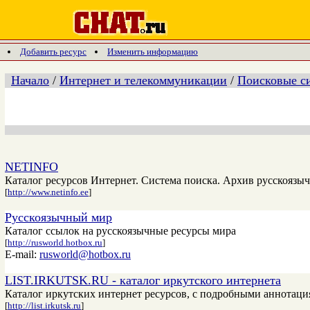
Добавить ресурс
Изменить информацию
Начало
/
Интернет и телекоммуникации
/
Поисковые си
NETINFO
Каталог ресурсов Интернет. Система поиска. Архив русскоязыч
[
http://www.netinfo.ee
]
Русскоязычный мир
Каталог ссылок на русскоязычные ресурсы мира
[
http://rusworld.hotbox.ru
]
E-mail:
rusworld@hotbox.ru
LIST.IRKUTSK.RU - каталог иркутского интернета
Каталог иркутских интернет ресурсов, с подробными аннотац
[
http://list.irkutsk.ru
]