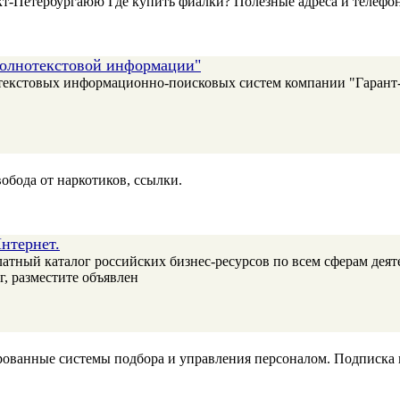
кт-Петербургаюю Где купить фиалки? Полезные адреса и телеф
 полнотекстовой информации"
отекстовых информационно-поисковых систем компании "Гарант-
обода от наркотиков, ссылки.
нтернет.
ый каталог российских бизнес-ресурсов по всем сферам деятел
г, разместите объявлен
ованные системы подбора и управления персоналом. Подписка 