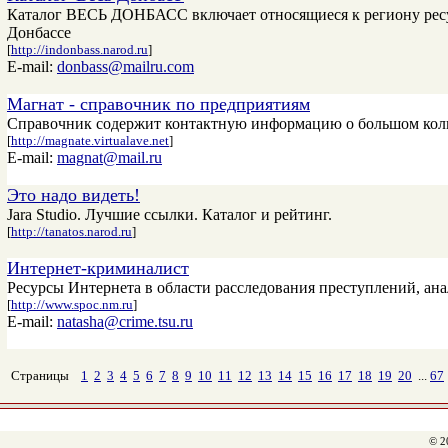
Каталог ВЕСЬ ДОНБАСС включает относящиеся к региону ресурс
Донбассе
[
http://indonbass.narod.ru
]
E-mail:
donbass@mailru.com
Магнат - справочник по предприятиям
Справочник содержит контактную информацию о большом колич
[
http://magnate.virtualave.net
]
E-mail:
magnat@mail.ru
Это надо видеть!
Jara Studio. Лучшие ссылки. Каталог и рейтинг.
[
http://tanatos.narod.ru
]
Интернет-криминалист
Ресурсы Интернета в области расследования преступлений, ан
[
http://www.spoc.nm.ru
]
E-mail:
natasha@crime.tsu.ru
Страницы
1
2
3
4
5
6
7
8
9
10
11
12
13
14
15
16
17
18
19
20
...
67
© 2