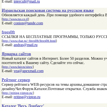
E-mail:
intercult@mail.ru
Израильская поисковая система на русском языке
Обновляется каждый день .При помощи удобного интерфейса Вы
[
http://www.rus.co.il
]
E-mail:
conion@tande.com
frees0ft
ССЫЛКИ НА БЕСПЛАТНЫЕ ПРОГРАММЫ, ТОЛЬКО РУССК
[
http://www.chat.ru/~frees0ft/frees0ft.html
]
E-mail:
andras@mail.ru
Ярмарка сайтов
Новый каталог сайтов в Интернет. Более 50 разделов. Можно 
посетителей к Вашему сайту. Сделайте это сейчас.
[
http://www.fair.ru/sites/
]
E-mail:
vea@apexmail.com
Рейтинг сервер
Сервер рейтинга WEB-ресурсов на темы архивы,домашние стран
дизайну.Чат.Форум.Каталог.Почтовые открытки. Служба знак
[
http://reiting.viptop.ru/
]
E-mail:
reiting@viptop.ru
Каталог 'Весь Донбасс'