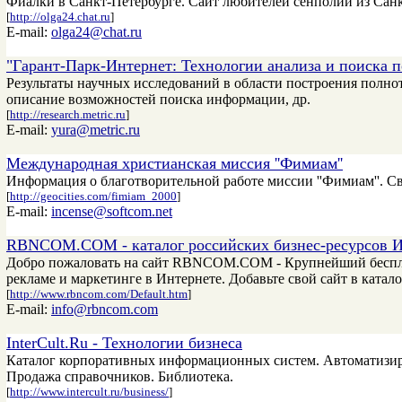
Фиалки в Санкт-Петербурге. Сайт любителей сенполий из Сан
[
http://olga24.chat.ru
]
E-mail:
olga24@chat.ru
"Гарант-Парк-Интернет: Технологии анализа и поиска
Результаты научных исследований в области построения полн
описание возможностей поиска информации, др.
[
http://research.metric.ru
]
E-mail:
yura@metric.ru
Международная христианская миссия ''Фимиам''
Информация о благотворительной работе миссии ''Фимиам''. Св
[
http://geocities.com/fimiam_2000
]
E-mail:
incense@softcom.net
RBNCOM.COM - каталог российских бизнес-ресурсов И
Добро пожаловать на сайт RBNCOM.COM - Крупнейший бесплатн
рекламе и маркетинге в Интернете. Добавьте свой сайт в катало
[
http://www.rbncom.com/Default.htm
]
E-mail:
info@rbncom.com
InterCult.Ru - Технологии бизнеса
Каталог корпоративных информационных систем. Автоматизир
Продажа справочников. Библиотека.
[
http://www.intercult.ru/business/
]