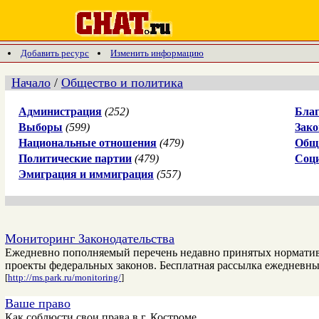
Добавить ресурс
Изменить информацию
Начало
/
Общество и политика
Администрация
(252)
Благ
Выборы
(599)
Зако
Национальные отношения
(479)
Общ
Политические партии
(479)
Соц
Эмиграция и иммиграция
(557)
Мониторинг Законодательства
Ежедневно пополняемый перечень недавно принятых нормативны
проекты федеральных законов. Бесплатная рассылка ежедневны
[
http://ms.park.ru/monitoring/
]
Ваше право
Как соблюсти свои права в г. Костроме.