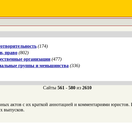
отворительность
(174)
н, право
(802)
ественные организации
(477)
иальные группы и меньшинства
(336)
Сайты
561
-
580
из
2610
х актов с их краткой аннотацией и комментариями юристов. Р
х выпусков.