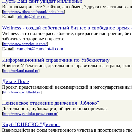
Пусть Ваш сайт увидят миллионы!
Вы просматриваете 7 сайтов, а в обмен, 7 других участников - 
[
http://www.ribca.net/popul/index.htm
]
E-mail:
admin@ribca.net
Wellness - создай собственый бизнес в свободное время -
Wellness - это полное расслабление, прекрасное настроение, бе
заботится о здоровье и красоте.
[
http://www.camelot-it.com/
]
E-mail:
camelot@camelot-it.com
Информационный справочник по Узбекистану
Новости Узбекистана, деятельность правительства страны, эк
[
http://uzland.narod.ru
]
Дикое Поле
Проект, представляющий некоммерческий и негосударственный
[
http://www.wildfield.ru
]
Пензенское отделение движения "Яблоко"
Деятельность, публикации, общественная приемная.
[
http://www.yabloko.penza.com.ru
]
Клуб ЮНЕСКО "Дискос"
Взаимодействие форм религиозного чувства в пространстве тво