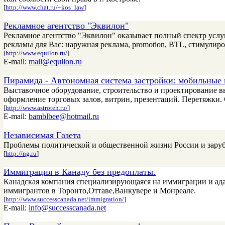
[
http://www.chat.ru/~kos_law
]
Рекламное агентство "Эквилон"
Рекламное агентство "Эквилон" оказывает полный спектр услуг
рекламы для Вас: наружная реклама, promotion, BTL, стимулир
[
http://www.equilon.ru/
]
E-mail:
mail@equilon.ru
Пирамида - Автономная система застройки: мобильные
Выставочное оборудование, строительство и проектирование в
оформление торговых залов, витрин, презентаций. Перетяжки.
[
http://www.astroteh.ru/
]
E-mail:
bamblbee@hotmail.ru
Независимая Газета
Проблемы политической и общественной жизни России и зару
[
http://ng.ru
]
Иммиграция в Канаду без предоплаты.
Канадская компания специализирующаяся на иммиграции и ада
иммигрантов в Торонто,Оттаве,Ванкувере и Монреале.
[
http://www.successcanada.net/immigration/
]
E-mail:
info@successcanada.net