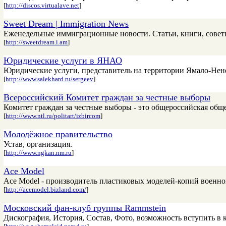
[
http://discos.virtualave.net
]
Sweet Dream | Immigration News
Еженедельные иммиграционные новости. Статьи, книги, советы
[
http://sweetdream.i.am
]
Юридические услуги в ЯНАО
Юридические услуги, представитель на территории Ямало-Нен
[
http://www.salekhard.ru/sergeev
]
Всероссийский Комитет граждан за честные выборы
Комитет граждан за честные выборы - это общероссийская об
[
http://www.ntl.ru/politart/izbircom
]
Молодёжное правительство
Устав, организация.
[
http://www.ngkan.nm.ru
]
Ace Model
Ace Model - производитель пластиковых моделей-копий военной
[
http://acemodel.bizland.com/
]
Московский фан-клуб группы Rammstein
Дискография, История, Состав, Фото, возможность вступить в 