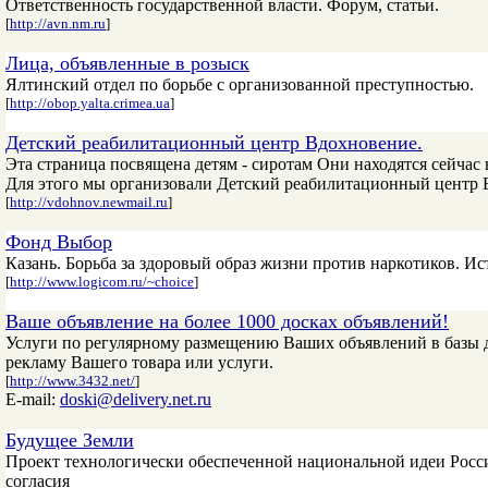
Ответственность государственной власти. Форум, статьи.
[
http://avn.nm.ru
]
Лица, объявленные в розыск
Ялтинский отдел по борьбе с организованной преступностью.
[
http://obop.yalta.crimea.ua
]
Детский реабилитационный центр Вдохновение.
Эта страница посвящена детям - сиротам Они находятся сейчас
Для этого мы организовали Детский реабилитационный центр 
[
http://vdohnov.newmail.ru
]
Фонд Выбор
Казань. Борьба за здоровый образ жизни против наркотиков. Ист
[
http://www.logicom.ru/~choice
]
Ваше объявление на более 1000 досках объявлений!
Услуги по регулярному размещению Ваших объявлений в базы д
рекламу Вашего товара или услуги.
[
http://www.3432.net/
]
E-mail:
doski@delivery.net.ru
Будущее Земли
Проект технологически обеспеченной национальной идеи Росси
согласия