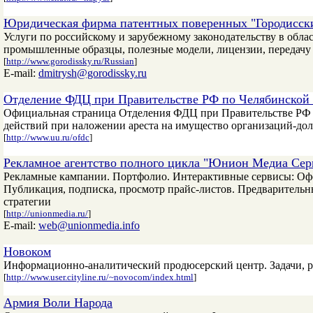
Юридическая фирма патентных поверенных "Городисск
Услуги по российскому и зарубежному законодательству в обла
промышленные образцы, полезные модели, лицензии, передачу т
[
http://www.gorodissky.ru/Russian
]
E-mail:
dmitrysh@gorodissky.ru
Отделение ФДЦ при Правительстве РФ по Челябинской 
Официальная страница Отделения ФДЦ при Правительстве РФ п
действий при наложении ареста на имущество организаций-до
[
http://www.uu.ru/ofdc
]
Рекламное агентство полного цикла "Юнион Медиа Сер
Рекламные кампании. Портфолио. Интерактивные сервисы: Офо
Публикация, подписка, просмотр прайс-листов. Предварительны
стратегии
[
http://unionmedia.ru/
]
E-mail:
web@unionmedia.info
Новоком
Информационно-аналитический продюсерский центр. Задачи, ре
[
http://www.user.cityline.ru/~novocom/index.html
]
Армия Воли Народа