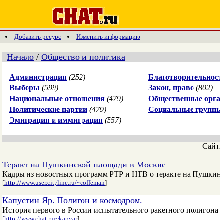
Добавить ресурс
Изменить информацию
Начало
/
Общество и политика
Администрация
(252)
Благотворительнос
Выборы
(599)
Закон, право
(802)
Национальные отношения
(479)
Общественные орга
Политические партии
(479)
Социальные групп
Эмиграция и иммиграция
(557)
Сай
Теракт на Пушкинской площади в Москве
Кадры из новостных программ РТР и НТВ о теракте на Пушкинс
[
http://www.user.cityline.ru/~coffeman
]
Капустин Яр. Полигон и космодром.
История первого в России испытательного ракетного полигона
[
http://www.chat.ru/~kapyar
]