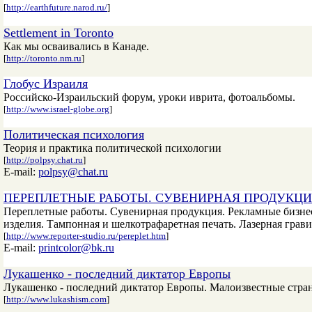
[
http://earthfuture.narod.ru/
]
Settlement in Toronto
Как мы осваивались в Канаде.
[
http://toronto.nm.ru
]
Глобус Израиля
Российско-Израильский форум, уроки иврита, фотоальбомы.
[
http://www.israel-globe.org
]
Политическая психология
Теория и практика политической психологии
[
http://polpsy.chat.ru
]
E-mail:
polpsy@chat.ru
ПЕРЕПЛЕТНЫЕ РАБОТЫ. СУВЕНИРНАЯ ПРОДУКЦИ
Переплетные работы. Сувенирная продукция. Рекламные бизне
изделия. Тампонная и шелкотрафаретная печать. Лазерная грав
[
http://www.reporter-studio.ru/pereplet.htm
]
E-mail:
printcolor@bk.ru
Лукашенко - последний диктатор Европы
Лукашенко - последний диктатор Европы. Малоизвестные стра
[
http://www.lukashism.com
]