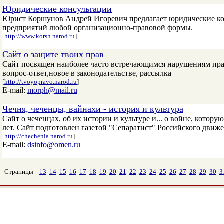
Юридические консультации
Юрист Коршунов Андрей Игоревич предлагает юридические конс
предприятий любой организационно-правовой формы.
[
http://www.korsh.narod.ru
]
Сайт о защите твоих прав
Сайт посвящен наиболее часто встречающимся нарушениям прав
вопрос-ответ,новое в законодательстве, рассылка
[
http://tvoyopravo.narod.ru
]
E-mail:
morph@mail.ru
Чечня, чеченцы, вайнахи - история и культура
Сайт о чеченцах, об их истории и культуре и... о войне, котору
лет. Сайт подготовлен газетой "Сепаратист" Российского движе
[
http://chechenia.narod.ru
]
E-mail:
dsinfo@omen.ru
Страницы
13
14
15
16
17
18
19
20
21
22
23
24
25
26
27
28
29
30
3