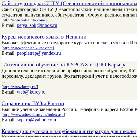
Сайт студгородка СНТУ (Севастопольский национальны
Сайт студгородка СНТУ (Севастопольский национальный технич
студентов, выпускников, абитуриентов.. Форум, расписания заня
[
http://sntu.yaltainfo.com/
]
E-mail:
petya_sok@inbox.ru
Курсы испанского языка в Испании
Высокоэффективные и недорогие курсы испанского языка в Ис
[
http://www.spanish.kursov.net
]
E-mail:
peopletrap@yandex.ru
.Интенсивное обучение на КУРСАХ в ЦПО Карьера.
Дополнительное интенсивное профессиональное обучение, КУР
персоналу, декларант грузов, бухгалтерский учет и налогообло
...
[
http://www.kurcy.ru/
]
E-mail:
web@kurcy.ru
Справочник ВУЗы России
Высшие учебные заведения России. Телефоны и адреса ВУЗов 
[
http://www.adresok.ru/vuz/index.asp
]
E-mail:
svp_ru@yahoo.com
Коллекция: русская и зарубежная литература для школы