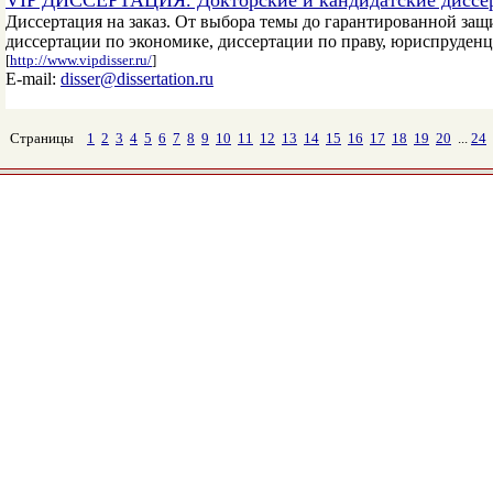
VIP ДИССЕРТАЦИЯ. Докторские и кандидатские диссер
Диссертация на заказ. От выбора темы до гарантированной защ
диссертации по экономике, диссертации по праву, юриспруденц
[
http://www.vipdisser.ru/
]
E-mail:
disser@dissertation.ru
Страницы
1
2
3
4
5
6
7
8
9
10
11
12
13
14
15
16
17
18
19
20
...
24