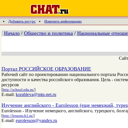
Добавить ресурс
Изменить информацию
Начало
/
Общество и политика
/
Национальные отноше
Сай
Портал РОССИЙСКОЕ ОБРАЗОВАНИЕ
Рабочий сайт по проектированию национального портала Росси
доступности и качества российского образования. Цель - систе
ресурсов
[
http://school.edu.ru/
]
E-mail:
korableva@mtu-net.ru
Изучение английского - Eurolesson (еще немецкий, туре
Eurolesson - Изучение немецкого, английского, турецкого, болг
[
http://lessons.h1.ru/
]
E-mail:
eurolesson@yandex.ru