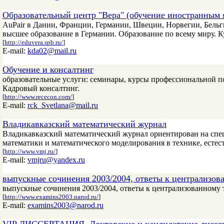
Образовательный центр "Вера" (обучение иностранным 
AuPair в Дании, Франции, Германии, Швеции, Норвегии, Бельгии
высшее образование в Германии. Образование по всему миру. 
[
http://eduvera.spb.ru/
]
E-mail:
kda02@mail.ru
Обучение и консалтинг
образовательные услуги: семинары, курсы профессиональной 
Кадровый консалтинг.
[
http://www.rececon.com/
]
E-mail:
rck_Svetlana@mail.ru
Владикавказский математический журнал
Владикавказский математический журнал ориентирован на спе
математики и математического моделирования в технике, естес
[
http://www.vmj.ru/
]
E-mail:
vmjru@yandex.ru
выпускные сочинения 2003/2004, ответы к централизов
выпускные сочинения 2003/2004, ответы к централизованному 
[
http://www.examins2003.narod.ru/
]
E-mail:
examins2003@narod.ru