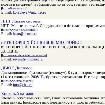
Коллекция электронных версий литературных произведений, и
поэтов и писателей. Рубрикаторы по автору, времени, географ
[
http://litera.edu.ru/
]
E-mail:
korableva@mtu-net.ru
НПП 'Живые системы'
НПП 'Живые системы'. Оборудование и бесплатное программное
[
http://www.orto.ru/science/
]
E-mail:
heart@kemsu.ru
пЕТЕПЮРШ Х ЙСПЯНБШЕ МЮ ГЮЙЮГ.
пЕТЕПЮРШ, ЙСПЯНБШЕ ПЮАНРШ, ДХОКНЛШ Х ЛМНЦН
ДПСЦНЕ.
[
http://www.referatkontora.narod.ru
]
E-mail:
sevmail@monnet.ru
ДВЮК Дипломы
Дистанционное образование (техникум). 9 гуманитарных специаль
(1 мес.) стоимость 200$. Требуются представители. Все лиценз
[
http://www.fmo.chat.ru/
]
E-mail:
fmo@chat.ru
Книжный каталог
Internet и локальные сети Unix, Linux: Автомобиль Античная л
Базы данных Банковское дело Беременность и уход за ребенко