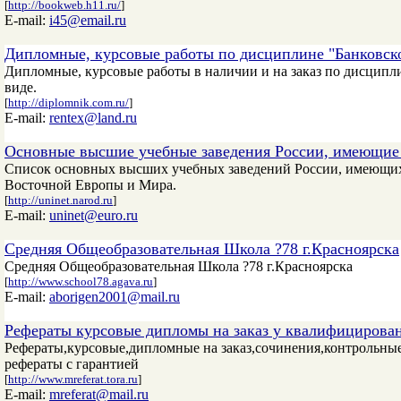
[
http://bookweb.h11.ru/
]
E-mail:
i45@email.ru
Дипломные, курсовые работы по дисциплине "Банковско
Дипломные, курсовые работы в наличии и на заказ по дисципл
виде.
[
http://diplomnik.com.ru/
]
E-mail:
rentex@land.ru
Основные высшие учебные заведения России, имеющие
Список основных высших учебных заведений России, имеющих 
Восточной Европы и Мира.
[
http://uninet.narod.ru
]
E-mail:
uninet@euro.ru
Средняя Общеобразовательная Школа ?78 г.Красноярска
Средняя Общеобразовательная Школа ?78 г.Красноярска
[
http://www.school78.agava.ru
]
E-mail:
aborigen2001@mail.ru
Рефераты курсовые дипломы на заказ у квалифицирован
Рефераты,курсовые,дипломные на заказ,сочинения,контрольные
рефераты с гарантией
[
http://www.mreferat.tora.ru
]
E-mail:
mreferat@mail.ru