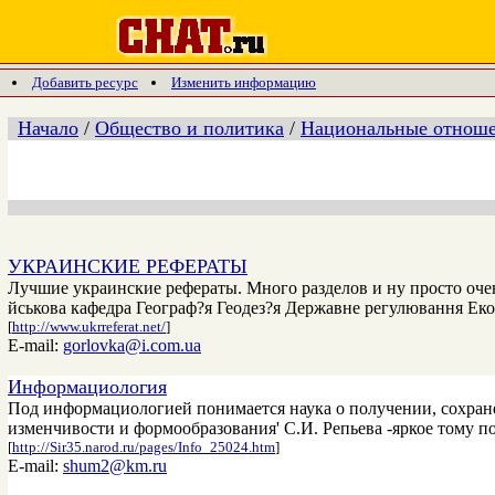
Добавить ресурс
Изменить информацию
Начало
/
Общество и политика
/
Национальные отнош
УКРАИНСКИЕ РЕФЕРАТЫ
Лучшие украинские рефераты. Много разделов и ну просто очен
йськова кафедра Географ?я Геодез?я Державне регулювання Ек
[
http://www.ukrreferat.net/
]
E-mail:
gorlovka@i.com.ua
Информациология
Под информациологией понимается наука о получении, сохран
изменчивости и формообразования' С.И. Репьева -яркое тому 
[
http://Sir35.narod.ru/pages/Info_25024.htm
]
E-mail:
shum2@km.ru