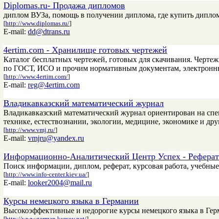
Diplomas.ru- Продажа дипломов
диплом ВУЗа, помощь в получении диплома, где купить дипло
[
http://www.diplomas.ru/
]
E-mail:
dd@dtrans.ru
4ertim.com - Хранилище готовых чертежей
Каталог бесплатных чертежей, готовых для скачивания. Чертеж
по ГОСТ, ИСО и прочим нормативным документам, электронн
[
http://www.4ertim.com/
]
E-mail:
reg@4ertim.com
Владикавказский математический журнал
Владикавказский математический журнал ориентирован на спе
технике, естествознании, экологии, медицине, экономике и др
[
http://www.vmj.ru/
]
E-mail:
vmjru@yandex.ru
Информационно-Аналитический Центр Успех - Реферат
Поиск информации, диплом, реферат, курсовая работа, учебные 
[
http://www.info-center.kiev.ua/
]
E-mail:
looker2004@mail.ru
Курсы немецкого языка в Германии
Высокоэффективные и недорогие курсы немецкого языка в Гер
[
http://www.german.kursov.net/
]