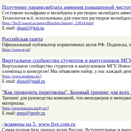
Получение парамолибдата аммония повышенной чисто
Состояние вольфрама и молибдена в растворах молибдата аммон
Технология м.б. использована для очистки растворов молибдат
[
http://Sir35.narod.ru/pages/Blochin/Amonij_23014.htm
]
E-mail:
shum2@km.ru
Российская газета
Официальный публикатор нормативных актов РФ. Подписка, п
[
http://www.rg.ru
]
Виртуальное сообщество студентов и выпускников МГ
Виртуальное сообщество студентов и выпускников МГУ. Новости
олимпиад и конкурсов! Мы объявляем набор, у нас каждый день
[
http://www.studmsu.ru/
]
E-mail:
djaxel@mail.ru
"Как проводить переговоры". Базовый тренинг для всех
Тренинг для руководства компаний, топ-менеджеров и менедж
материалы.
[
http://negotiations.profy.ru/
]
E-mail:
press@profy.ru
-)кзамены на 5, www.five.com.ru
Самая полная база данных вузов России. Вступительные и вып