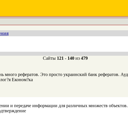
ения
Сайты
121
-
140
из
479
ь много рефератов. Это просто украинский банк рефератов. Ауд
олог?я Економ?ка
ении и передаче информации для различных множеств объектов.
подтверждение