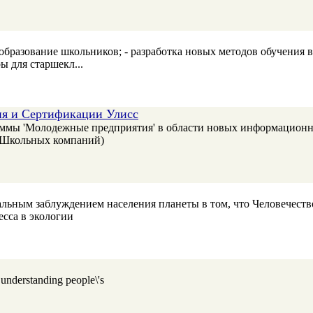
бразование школьников; - разработка новых методов обучения в
ы для старшекл...
ия и Сертификации Улисс
ммы 'Молодежные предприятия' в области новых информационны
(Школьных компаний)
льным заблуждением населения планеты в том, что Человечество
есса в экологии
 understanding people\'s