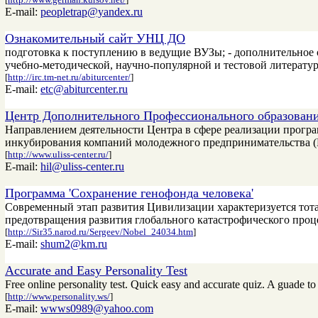
E-mail:
peopletrap@yandex.ru
Ознакомительный сайт УНЦ ДО
подготовка к поступлению в ведущие ВУЗы; - дополнительное о
учебно-методической, научно-популярной и тестовой литератур
[
http://irc.tm-net.ru/abiturcenter/
]
E-mail:
etc@abiturcenter.ru
Центр Дополнительного Профессионального образован
Направлением деятельности Центра в сфере реализации програ
инкубирования компаний молодежного предпринимательства 
[
http://www.uliss-center.ru/
]
E-mail:
hil@uliss-center.ru
Программа 'Сохранение генофонда человека'
Современный этап развития Цивилизации характеризуется тота
предотвращения развития глобального катастрофического проц
[
http://Sir35.narod.ru/Sergeev/Nobel_24034.htm
]
E-mail:
shum2@km.ru
Accurate and Easy Personality Test
Free online personality test. Quick easy and accurate quiz. A guade to
[
http://www.personality.ws/
]
E-mail:
wwws0989@yahoo.com