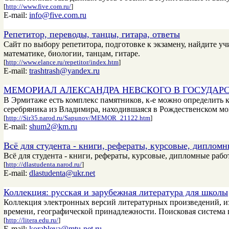
[
http://www.five.com.ru/
]
E-mail:
info@five.com.ru
Репетитор, переводы, танцы, гитара, ответы
Сайт по выбору репетитора, подготовке к экзамену, найдите уч
математике, биологии, танцам, гитаре.
[
http://www.elance.ru/repetitor/index.htm
]
E-mail:
trashtrash@yandex.ru
МЕМОРИАЛ АЛЕКСАНДРА НЕВСКОГО В ГОСУДАР
В Эрмитаже есть комплекс памятников, к-е можно определить ка
серебряника из Владимира, находившаяся в Рождественском мо
[
http://Sir35.narod.ru/Sapunov/MEMOR_21122.htm
]
E-mail:
shum2@km.ru
Всё для студента - книги, рефераты, курсовые, диплом
Всё для студента - книги, рефераты, курсовые, дипломные рабо
[
http://dlastudenta.narod.ru/
]
E-mail:
dlastudenta@ukr.net
Коллекция: русская и зарубежная литература для школы
Коллекция электронных версий литературных произведений, из
времени, географической принадлежности. Поисковая система 
[
http://litera.edu.ru/
]
E-mail:
korableva@mtu-net.ru