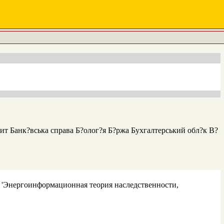
ит Банк?вська справа Б?олог?я Б?ржа Бухгалтерський обл?к В?
 'Энергоинформационная теория наследственности,