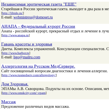
Независимая эротическая газета "ЕЩЕ"
Старейшая в России эротическая газета. выходит в два раза в ме
[
http://libido.ru/
]
E-mail:
webmistress@domoset.ru
АНАПА - Федеральный курорт России
Анапа - российский курорт, прекрасный отдых и лечение в луч
[
http://www.anapa.ru
]
Гавань красоты и здоровья
Диеты. Комплексы упражнений. Консультации специалистов. С
[
http://www.harbor.ru
]
E-mail:
ligo@mailru.com
Аллергология на Русском МедСервере.
Сайт посвященный вопросам диагностики и лечения аллергии.
[
http://www.rusmedserv.com/allergology/
]
Дом Здоровья.
ЭПАМы А.В. Скворцова. Подукты на их основе. Описания, ме
[
http://www.omskcity.com/~epam
]
Массаж
Предложение различных видов массажа.