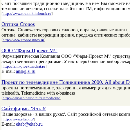
Сайт посвящен традиционной медицине. На нем Вы сможете най
технологии лечения, ссылки на сайты по ТМ, информацию по м
[
http://www.strannik.infomsk.ru
]
Оптика Cronos
Оптика Cronos-сеть торговых салонов, оправы, очковые линзы,
оптика, кабинеты коррекции зрения, продажа оптических приб
[
http://www.cronos.nnov.ru
]
ООО \"Фарм-Проект М\"
Фармацевтическая Компания ООО \"Фарм-Проект М\" существует
лекарственными препаратами. У нас очерь большой выбор лека
[
http://farm-proektm.chat.ru
]
E-mail:
ansi@sl.ru
Проект по телемедицине Поликлиника 2000. All about DA
проекты по телемедицине, электронная коммерция для медицины и р
telehealth, Telemedicine with e-business
[
http://dakweb.narod.ru/telemedicine
]
Сайт фирмы 'Элтаб'
'Ваше здоровье - в ваших руках'. Сайт российской сетевой комп
[
http://www.eltab.ru/
]
E-mail:
eltab@eltab.ru