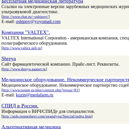
Бесплатная медицинская литература
Ссылки на электронные версии зарубежных медицинских журна
ультразвуковой диагностике.
[
http://www.chat.ru/~oshipov/
]
E-mail:
oshipov@yoyomail.com
Компания "VALTEX".
VALTEX International Corporation - американская компания, сп
полиграфического оборудования.
[
http://www.valtex.spb.ru
]
Shreya
Сайт фармацевтической компании. Прайс-лист. Реквизиты.
[
http://www.shreya.aaanet.ru
]
Медицинское оборудование. Некоммерческое партнерство
Медицинское оборудование. Некоммерческое партнерство соде
[
http://www.rusmg.ru/php/content.php?group=81
]
E-mail:
kuzin@medafarm.ru
СПИД в России.
Информация о ВИЧ/СПИДе для специалистов.
[
http://aids.rusmedserv.com/weandyou/Special/index.htm
]
Альтернативная медицина