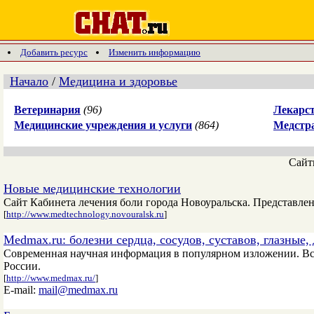
Добавить ресурс
Изменить информацию
Начало
/
Медицина и здоровье
Ветеринария
(96)
Лекарст
Медицинские учреждения и услуги
(864)
Медстр
Сай
Новые медицинские технологии
Сайт Кабинета лечения боли города Новоуральска. Представле
[
http://www.medtechnology.novouralsk.ru
]
Medmax.ru: болезни сердца, сосудов, суставов, глазные,
Современная научная информация в популярном изложении. Вс
России.
[
http://www.medmax.ru/
]
E-mail:
mail@medmax.ru