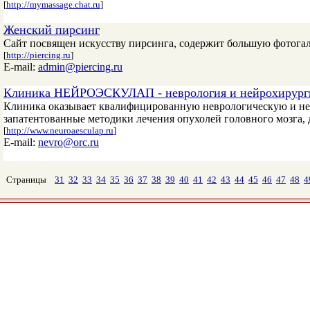
[
http://mymassage.chat.ru
]
Женский пирсинг
Сайт посвящен искусству пирсинга, содержит большую фотога
[
http://piercing.ru
]
E-mail:
admin@piercing.ru
Клиника НЕЙРОЭСКУЛАП - неврология и нейрохирург
Клиника оказывает квалифицированную неврологическую и не
запатентованные методики лечения опухолей головного мозга, 
[
http://www.neuroaesculap.ru
]
E-mail:
nevro@orc.ru
Страницы
31
32
33
34
35
36
37
38
39
40
41
42
43
44
45
46
47
48
4