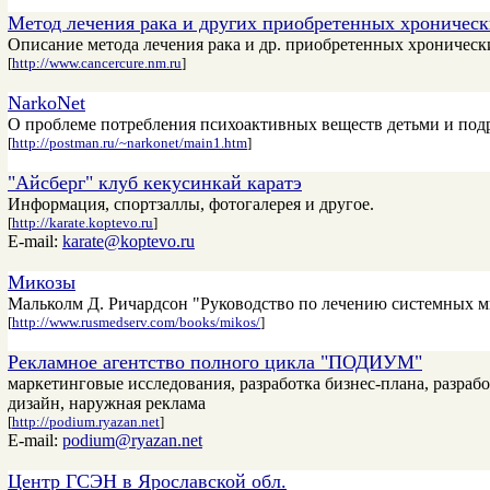
Метод лечения рака и других приобретенных хроническ
Описание метода лечения рака и др. приобретенных хроническ
[
http://www.cancercure.nm.ru
]
NarkoNet
О проблеме потребления психоактивных веществ детьми и подр
[
http://postman.ru/~narkonet/main1.htm
]
"Айсберг" клуб кекусинкай каратэ
Информация, спортзаллы, фотогалерея и другое.
[
http://karate.koptevo.ru
]
E-mail:
karate@koptevo.ru
Микозы
Мальколм Д. Ричардсон "Руководство по лечению системных м
[
http://www.rusmedserv.com/books/mikos/
]
Рекламное агентство полного цикла "ПОДИУМ"
маркетинговые исследования, разработка бизнес-плана, разраб
дизайн, наружная реклама
[
http://podium.ryazan.net
]
E-mail:
podium@ryazan.net
Центр ГСЭН в Ярославской обл.