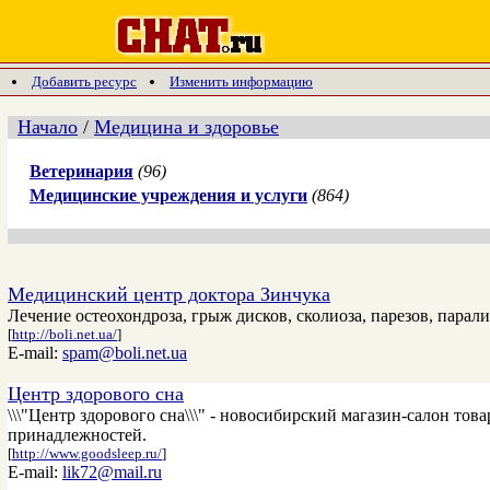
Добавить ресурс
Изменить информацию
Начало
/
Медицина и здоровье
Ветеринария
(96)
Медицинские учреждения и услуги
(864)
Медицинский центр доктора Зинчука
Лечение остеохондроза, грыж дисков, сколиоза, парезов, пара
[
http://boli.net.ua/
]
E-mail:
spam@boli.net.ua
Центр здорового сна
\\\"Центр здорового сна\\\" - новосибирский магазин-салон то
принадлежностей.
[
http://www.goodsleep.ru/
]
E-mail:
lik72@mail.ru