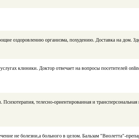
ющие оздоровлению организма, похудению. Доставка на дом. Здор
гах клиники. Доктор отвечает на вопросы посетителей online. Дн
и. Психотерапия, телесно-ориентированная и трансперсональная
ение не болезни,а больного в целом. Бальзам "Виолетта"-препа