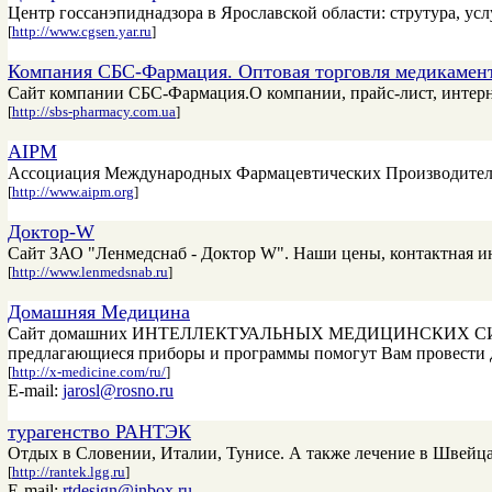
Центр госсанэпиднадзора в Ярославской области: струтура, усл
[
http://www.cgsen.yar.ru
]
Компания СБС-Фармация. Оптовая торговля медикамент
Сайт компании СБС-Фармация.О компании, прайс-лист, интерн
[
http://sbs-pharmacy.com.ua
]
AIPM
Ассоциация Международных Фармацевтических Производителей 
[
http://www.aipm.org
]
Доктор-W
Сайт ЗАО "Ленмедснаб - Доктор W". Наши цены, контактная и
[
http://www.lenmedsnab.ru
]
Домашняя Медицина
Сайт домашних ИНТЕЛЛЕКТУАЛЬНЫХ МЕДИЦИНСКИХ СИСТЕМ - 
предлагающиеся приборы и программы помогут Вам провести д
[
http://x-medicine.com/ru/
]
E-mail:
jarosl@rosno.ru
турагенство РАНТЭК
Отдых в Словении, Италии, Тунисе. А также лечение в Швейца
[
http://rantek.lgg.ru
]
E-mail:
rtdesign@inbox.ru