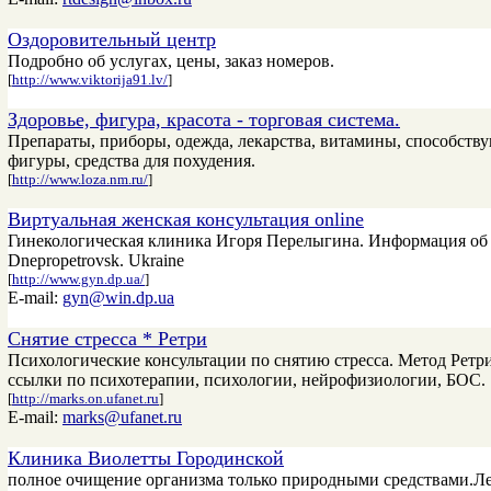
Оздоровительный центр
Подробно об услугах, цены, заказ номеров.
[
http://www.viktorija91.lv/
]
Здоровье, фигура, красота - торговая система.
Препараты, приборы, одежда, лекарства, витамины, способству
фигуры, средства для похудения.
[
http://www.loza.nm.ru/
]
Виртуальная женская консультация online
Гинекологическая клиника Игоря Перелыгина. Информация об услу
Dnepropetrovsk. Ukraine
[
http://www.gyn.dp.ua/
]
E-mail:
gyn@win.dp.ua
Снятие стресса * Ретри
Психологические консультации по снятию стресса. Метод Ретр
ссылки по психотерапии, психологии, нейрофизиологии, БОС.
[
http://marks.on.ufanet.ru
]
E-mail:
marks@ufanet.ru
Клиника Виолетты Городинской
полное очищение организма только природными средствами.Леч