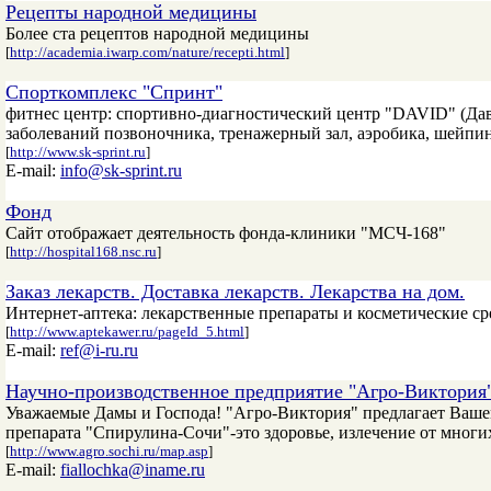
Рецепты народной медицины
Более ста рецептов народной медицины
[
http://academia.iwarp.com/nature/recepti.html
]
Спорткомплекс "Спринт"
фитнес центр: спортивно-диагностический центр "DAVID" (Дав
заболеваний позвоночника, тренажерный зал, аэробика, шейпинг,
[
http://www.sk-sprint.ru
]
E-mail:
info@sk-sprint.ru
Фонд
Сайт отображает деятельность фонда-клиники "МСЧ-168"
[
http://hospital168.nsc.ru
]
Заказ лекарств. Доставка лекарств. Лекарства на дом.
Интернет-аптека: лекарственные препараты и косметические сре
[
http://www.aptekawer.ru/pageId_5.html
]
E-mail:
ref@i-ru.ru
Научно-производственное предприятие "Агро-Виктория
Уважаемые Дамы и Господа! "Агро-Виктория" предлагает Ваше
препарата "Спирулина-Сочи"-это здоровье, излечение от мног
[
http://www.agro.sochi.ru/map.asp
]
E-mail:
fiallochka@iname.ru