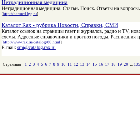
Нетрадиционная медицина
Нетрадиционная медицина. Статьи. Поиск. Ответы на вопросы
[
http://narmed.lgg.ru
]
Каталог Rax - рубрика Новости, Справки, СМИ
Каталог ссылок на страницы газет и журналов, радио и TV, но
схемы. Адресные справочники и прогноз погоды. Расписания 
[
http://www.rax.ru/catalog/60.html
]
E-mail:
smi@catalog.rax.ru
Страницы
1
2
3
4
5
6
7
8
9
10
11
12
13
14
15
16
17
18
19
20
...
13