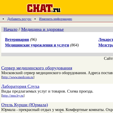
Добавить ресурс
Изменить информацию
Начало
/
Медицина и здоровье
Ветеринария
(96)
Лекарст
Медицинские учреждения и услуги
(864)
Медстр
Сай
Сервер медицинского оборудования
Московский сервер медицинского оборудования. Адреса постав
[
http://www.medcom.ru
]
Лаборатория Слуха
Виды предлагаемых услуг и товаров. Схема проезда.
[
http://mss.by.ru
]
Отель Курши (Юрмала)
Юрмала - прекрасный отдых у моря. Комфортные комнаты. Охра