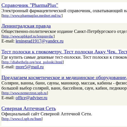
Справочник "PharmaPlus"
Электронный фармацевтический справочник, охватывающий на
[
http://www.pharmaplus.mednet.md/ru/
]
Ленинградская правда
Общественно-политическое издание Санкт-Петрбургского отд
[
http://www.spbkprf.ru/lenpravda/
]
E-mail:
leningrad1917@yandex.ru
Тест полоски к глюкометру. Тест полоски Акку Чек. Тес
Где купить самые дешевые тест-полоски. Тест полоски к глюкоме
[
http://diabethelp.org/test_poloski.html
]
E-mail:
more5@mail.ru
Предлагаем косметическое и медицинское оборудование
Солярии, ванны, бани, сауны, маникюр, массаж, кабины - физио
большой выбор солярий, ванн, бассейнов, саун, кабин, педикю
[
http://www.nemectron.spb.ru
]
E-mail:
office@adviser.ru
Северная Аптечная Сеть
Официальный сайт Северной Аптечной Сети.
[
http://www.cl.spb.ru/fram
]