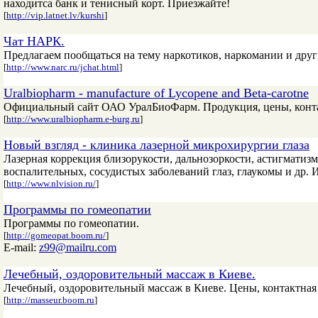
находитса банк и тенисный корт. Приезжайте!
[
http://vip.latnet.lv/kurshi
]
Чат НАРК.
Предлагаем пообщаться на тему наркотиков, наркомании и друг
[
http://www.narc.ru/jchat.html
]
Uralbiopharm - manufacture of Lycopene and Beta-carotne
Официальный сайт ОАО УралБиоФарм. Продукция, цены, конт
[
http://www.uralbiopharm.e-burg.ru
]
Новый взгляд - клиника лазерной микрохирургии глаза
Лазерная коррекция близорукости, дальнозоркости, астигматизм
воспалительных, сосудистых заболеваний глаз, глаукомы и др.
[
http://www.nlvision.ru/
]
Программы по гомеопатии
Программы по гомеопатии.
[
http://gomeopat.boom.ru/
]
E-mail:
z99@mailru.com
Лечебный, оздоровительный массаж в Киеве.
Лечебный, оздоровительный массаж в Киеве. Цены, контактна
[
http://masseur.boom.ru
]