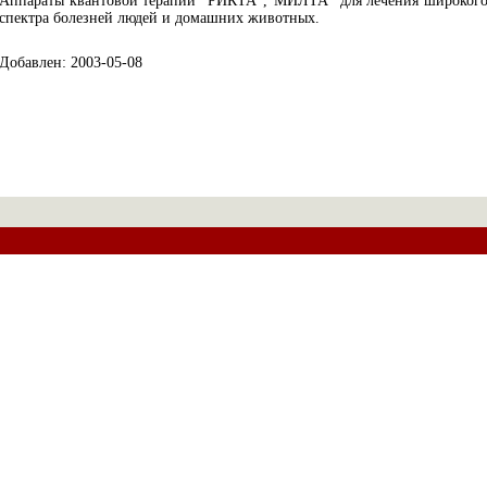
Аппараты квантовой терапии "РИКТА","МИЛТА" для лечения широког
спектра болезней людей и домашних животных.
Добавлен: 2003-05-08