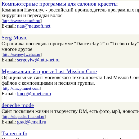
Компьютерные программы для салонов красоты
Компания Наутилус - российский производитель програмных пр
хирургии и пересадки волос.
[
http://www.nausoft.ru/
]
E-mail:
nau@nausoft.net
Serg Music
Страничка посвещяна программе "Dance eJay 2" и "Techno eJay"
многое другое
[
http://sergeyiw.chat.ru
]
E-mail:
sergeyiw@mtu-net.ru
Музыкальный проект Last Mission Core
Официальный сайт московского техно-проекта Last Mission Cor
файлов с композициями и песнями группы.
[
http://lmcp.runet.com
]
E-mail:
lmcp@runet.com
depeche mode
Сайт посвящен жизни и творчеству DM, есть фото, мр3, новости 
[
http://depeche1.narod.ru
]
E-mail:
grad@cmail.ru
Tsuren.info