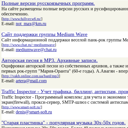
Полные версии русскоязычных программ.
На сайте размещены полные версии русских и русифицирован
обеспечению.
[
http://www.fullver.w6.ru/
]
E-mail:
not_max@km.ru
Сайт поддержки группы Medium Wave
Сайт информационной поддержки веселой панк-рок группы Med
[
http://www.chat.ru/~mediumwave
]
E-mail:
mediumwave@chat.ru
Авторская песня в MP3. Архивные записи.
Оцифровки авторской песни из собственных архивов, а также и
первых рок-групп "Мария-Оранта" (60-е годы). А.Авагян - впер
[
http://vakh.online.com.ua/bard/mp3
]
E-mail:
artera@mail.com
Traffic Inspector - Учет трафика, биллинг, антиспам, про
Traffic Inspector - Программный комплекс для учета и экономи
экран(firewall), прокси-сервер, SMTP-шлюз с системой антиспам
[
http://www.smart-soft.ru/
]
E-mail:
denis@smart-soft.ru
"Старая пластинка" - популярная музыка 30х-50х годов.