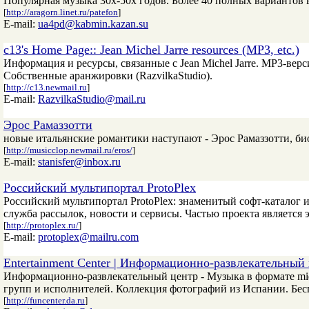
Популярная музыка 30х-50х годов. Более 40 полных вариантов веч
[
http://aragorn.linet.ru/patefon
]
E-mail:
ua4pd@kabmin.kazan.su
c13's Home Page:: Jean Michel Jarre resources (MP3, etc.)
Информация и ресурсы, связанные с Jean Michel Jarre. MP3-вер
Собственные аранжировки (RazvilkaStudio).
[
http://c13.newmail.ru
]
E-mail:
RazvilkaStudio@mail.ru
Эрос Рамаззотти
новые итальянские романтики наступают - Эрос Рамаззотти, био
[
http://musicclop.newmail.ru/eros/
]
E-mail:
stanisfer@inbox.ru
Российский мультипортал ProtoPlex
Российский мультипортал ProtoPlex: знаменитый софт-каталог и
служба рассылок, новости и сервисы. Частью проекта является
[
http://protoplex.ru/
]
E-mail:
protoplex@mailru.com
Entertainment Center | Информационно-развлекательный 
Информационно-развлекательный центр - Музыка в формате mid
групп и исполнителей. Коллекция фотографий из Испании. Бесп
[
http://funcenter.da.ru
]