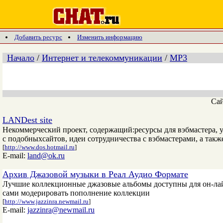
Добавить ресурс
Изменить информацию
Начало
/
Интернет и телекоммуникации
/
МР3
Са
LANDest site
Некоммерческий проект, содержащий:ресурсы для вэбмастера, у
с подобныхсайтов, идеи сотрудничества с вэбмастерами, а такж
[
http://www.dos.hotmail.ru
]
E-mail:
land@ok.ru
Архив Джазовой музыки в Реал Аудио Формате
Лучшие коллекционные джазовые альбомы доступны для он-лай
сами модерировать пополнение коллекции
[
http://www.jazzinra.newmail.ru
]
E-mail:
jazzinra@newmail.ru