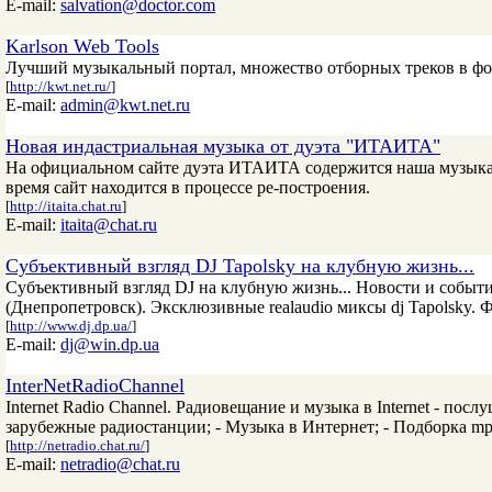
E-mail:
salvation@doctor.com
Karlson Web Tools
Лучший музыкальный портал, множество отборных треков в форм
[
http://kwt.net.ru/
]
E-mail:
admin@kwt.net.ru
Новая индастриальная музыка от дуэта "ИТАИТА"
На официальном сайте дуэта ИТАИТА содержится наша музыка,
время сайт находится в процессе ре-построения.
[
http://itaita.chat.ru
]
E-mail:
itaita@chat.ru
Субъективный взгляд DJ Tapolsky на клубную жизнь...
Субъективный взгляд DJ на клубную жизнь... Новости и собы
(Днепропетровск). Эксклюзивные realaudio миксы dj Tapolsky.
[
http://www.dj.dp.ua/
]
E-mail:
dj@win.dp.ua
InterNetRadioChannel
Internet Radio Channel. Радиовещание и музыка в Internet - пос
зарубежные радиостанции; - Музыка в Интернет; - Подборка mp3
[
http://netradio.chat.ru/
]
E-mail:
netradio@chat.ru