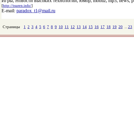
Игры, Новости высоких технологий, юмор, mobilz, mp3, news, prog
[
http://tsuren.info/
]
E-mail:
paradox_t1@mail.ru
Страницы
1
2
3
4
5
6
7
8
9
10
11
12
13
14
15
16
17
18
19
20
...
23