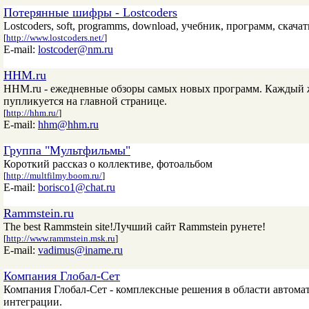
Потерянные шифры - Lostcoders
Lostcoders, soft, programms, download, учебник, программ, скачать, M
[
http://www.lostcoders.net/
]
E-mail:
lostcoder@nm.ru
HHM.ru
HHM.ru - ежедневные обзоры самых новых программ. Каждый 
пупликуется на главной странице.
[
http://hhm.ru/
]
E-mail:
hhm@hhm.ru
Группа "Мультфильмы"
Короткий рассказ о коллективе, фотоальбом
[
http://multfilmy.boom.ru/
]
E-mail:
borisco1@chat.ru
Rammstein.ru
The best Rammstein site!Лучший сайт Rammstein рунете!
[
http://www.rammstein.msk.ru
]
E-mail:
vadimus@iname.ru
Компания Глобал-Сет
Компания Глобал-Сет - комплексные решения в области автома
интеграции.