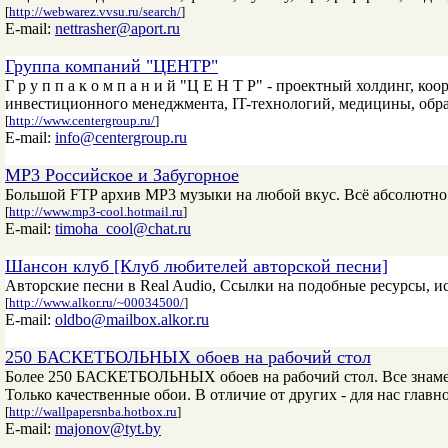
[
http://webwarez.vvsu.ru/search/
]
E-mail:
nettrasher@aport.ru
Группа компаний "ЦЕНТР"
Г р у п п а к о м п а н и й "Ц Е Н Т Р" - проектный холдинг, 
инвестиционного менеджмента, IT-технологий, медицины, обра
[
http://www.centergroup.ru/
]
E-mail:
info@centergroup.ru
MP3 Российское и Забугорное
Большой FTP архив MP3 музыки на любой вкус. Всё абсолютно б
[
http://www.mp3-cool.hotmail.ru
]
E-mail:
timoha_cool@chat.ru
Шансон клуб [Клуб любителей авторской песни]
Авторские песни в Real Audio, Ссылки на подобные ресурсы, 
[
http://www.alkor.ru/~00034500/
]
E-mail:
oldbo@mailbox.alkor.ru
250 БАСКЕТБОЛЬНЫХ обоев на рабочий стол
Более 250 БАСКЕТБОЛЬНЫХ обоев на рабочий стол. Все знамен
Только качественные обои. В отличие от других - для нас главн
[
http://wallpapersnba.hotbox.ru
]
E-mail:
majonov@tyt.by