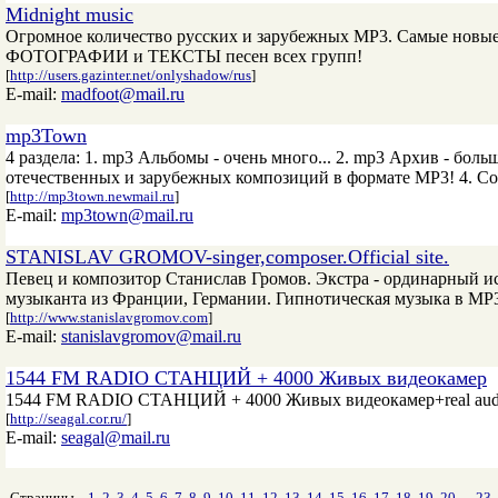
Midnight music
Огромное количество русских и зарубежных MP3. Самые новые 
ФОТОГРАФИИ и ТЕКСТЫ песен всех групп!
[
http://users.gazinter.net/onlyshadow/rus
]
E-mail:
madfoot@mail.ru
mp3Town
4 раздела: 1. mp3 Альбомы - очень много... 2. mp3 Архив - бо
отечественных и зарубежных композиций в формате MP3! 4. Софт
[
http://mp3town.newmail.ru
]
E-mail:
mp3town@mail.ru
STANISLAV GROMOV-singer,composer.Official site.
Певец и композитор Станислав Громов. Экстра - ординарный и
музыканта из Франции, Германии. Гипнотическая музыка в МР3.Ви
[
http://www.stanislavgromov.com
]
E-mail:
stanislavgromov@mail.ru
1544 FM RADIO СТАНЦИЙ + 4000 Живых видеокамер
1544 FM RADIO СТАНЦИЙ + 4000 Живых видеокамер+real audi
[
http://seagal.cor.ru/
]
E-mail:
seagal@mail.ru
Страницы
1
2
3
4
5
6
7
8
9
10
11
12
13
14
15
16
17
18
19
20
...
23