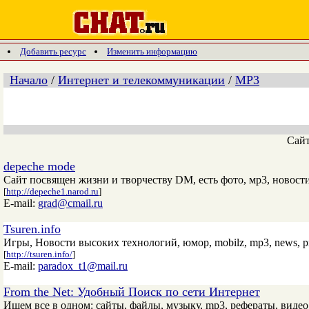
Добавить ресурс
Изменить информацию
Начало
/
Интернет и телекоммуникации
/
МР3
Сай
depeche mode
Сайт посвящен жизни и творчеству DM, есть фото, мр3, новости 
[
http://depeche1.narod.ru
]
E-mail:
grad@cmail.ru
Tsuren.info
Игры, Новости высоких технологий, юмор, mobilz, mp3, news, prog
[
http://tsuren.info/
]
E-mail:
paradox_t1@mail.ru
From the Net: Удобный Поиск по сети Интернет
Ищем все в одном: сайты, файлы, музыку, mp3, рефераты, виде