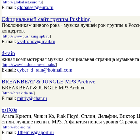
[
http://globalset.euro.ru
]
E-mail:
globalset@euro.ru
Официальный сайт группы Pushking
Поклонникам живого рока - музыка лучшей рок-группы в Росси
концертов.
[
http://www.pushking.spb.ru
]
E-mail:
vsafronov@mail.ru
d-rain
живая компьютерная музыка. официальная страница музыканта 
[
http://www.bashnet.ru/~d_rain/
]
E-mail:
cyber_d_rain@hotmail.com
BREAKBEAT & JUNGLE MP3 Archive
BREAKBEAT & JUNGLE MP3 Archive
[
http://break.da.ru/
]
E-mail:
mitriy@chat.ru
psiX0s
Агата Кристи, Чиж и Ко, Pink Floyd, Сплин, Дельфин, Виктор 
стихи, лучшие песни в MP3. А фанатам попсы уровня Стрелок, 
[
http://abc.aiq.ru
]
E-mail:
1themus@aport.ru