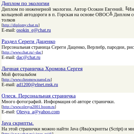
Диплом по экологии
Диплом по инженерной экологии. Автор Осокин Евгений. ╚Инж
кольцевой автодороги в п. Горская на основе ОВОС╩ Диплом со
толков
[
http://diplomy.chat.ru
]
E-mail:
osokin_e@chat.ru
Раздел Сереги Даценко
Персональная страница Сереги Даценко, Верлибр, пародии, ри
[
http://www.chat.ru/~dac
]
E-mail:
dac@chat.ru
Личная страничка Хромова Сергея
Мой фотоальбом
[
http://www.chromow.narod.ru
]
E-mail:
ad1200@elnet.msk.ru
Олеся. Персональная страничка
Много фотографий. Информация об авторе странички.
[
http://www.olesya2001.boom.ru
]
E-mail:
Olesya_a@yahoo.com
Java скрипты.
На этой странички можно найти Java (Ява)скрипты (Script) и мн
[
http://www.chat.ru/~igor_raid/
]