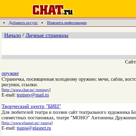
Добавить ресурс
Изменить информацию
Начало
/
Личные страницы
Сай
оружие
Страничка, посвященная холодному оружию: мечи, сабли, восто
рисунки, ссылки.
[
http://www.chat.ru/~teningv
]
E-mail:
teningv@mail.ru
Творческий центр "БИЦ"
Для любителей театра и поэзии сайт театрального художника Бо
совместных постановках, театре "МОНО" Антонины Дружинино
[
http://www.glasnet.ru/~tsunja
]
E-mail:
tsunja@glasnet.ru