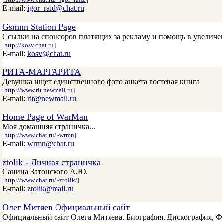
E-mail:
igor_raid@chat.ru
Gsmnn Station Page
Ссылки на спонсоров платящих за рекламу и помощь в увеличени
[
http://kosv.chat.ru
]
E-mail:
kosv@chat.ru
РИТА-МАРГАРИТА
Девушка ищет единственного фото анкета гостевая книга
[
http://www.rit.newmail.ru
]
E-mail:
rit@newmail.ru
Home Page of WarMan
Моя домашняя страничка...
[
http://www.chat.ru/~wrmn
]
E-mail:
wrmn@chat.ru
ztolik - Личная страничка
Саница Затонского А.Ю.
[
http://www.chat.ru/~ztolik/
]
E-mail:
ztolik@mail.ru
Олег Митяев Официальный сайт
Официальный сайт Олега Митяева. Биография, Дискография, Фо