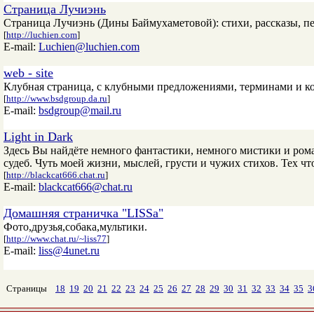
Страница Лучиэнь
Страница Лучиэнь (Дины Баймухаметовой): стихи, рассказы, п
[
http://luchien.com
]
E-mail:
Luchien@luchien.com
web - site
Клубная страница, с клубными предложениями, терминами и к
[
http://www.bsdgroup.da.ru
]
E-mail:
bsdgroup@mail.ru
Light in Dark
Здесь Вы найдёте немного фантастики, немного мистики и ром
судеб. Чуть моей жизни, мыслей, грусти и чужих стихов. Тех чт
[
http://blackcat666.chat.ru
]
E-mail:
blackcat666@chat.ru
Домашняя страничка "LISSa"
Фото,друзья,собака,мультики.
[
http://www.chat.ru/~liss77
]
E-mail:
liss@4unet.ru
Страницы
18
19
20
21
22
23
24
25
26
27
28
29
30
31
32
33
34
35
3