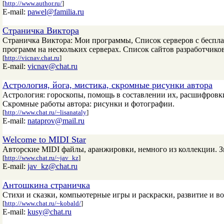
[
http://www.author.ru/
]
E-mail:
pawel@familia.ru
Страничка Виктора
Страничка Виктора: Мои программы, Список серверов с беспл
программ на нескольких серверах. Список сайтов разработчико
[
http://vicnav.chat.ru
]
E-mail:
vicnav@chat.ru
Астрология, йога, мистика, скромные рисунки автора
Астрология: гороскопы, помощь в составлении их, расшифровки
Скромные работы автора: рисунки и фотографии.
[
http://www.chat.ru/~lisanataly
]
E-mail:
nataprov@mail.ru
Welcome to MIDI Star
Авторские MIDI файлы, аранжировки, немного из коллекции. З
[
http://www.chat.ru/~jav_kz
]
E-mail:
jav_kz@chat.ru
Антошкина страничка
Стихи и сказки, компьютерные игры и раскраски, развитие и во
[
http://www.chat.ru/~kobald/
]
E-mail:
kusy@chat.ru