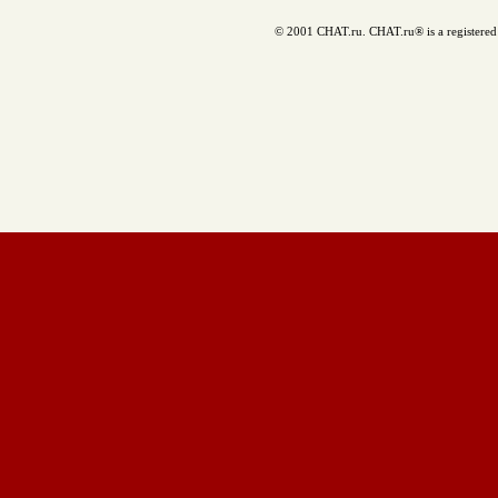
© 2001 CHAT.ru. CHAT.ru® is a registered