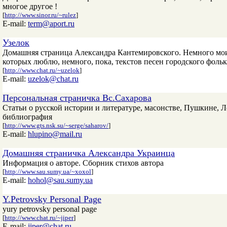
многое другое !
[
http://www.sinor.ru/~rulez
]
E-mail:
term@aport.ru
Узелок
Домашняя страница Александра Кантемировского. Немного моих
которых люблю, немного, пока, текстов песен городского фольк
[
http://www.chat.ru/~uzelok
]
E-mail:
uzelok@chat.ru
Персональная страничка Вс.Сахарова
Статьи о русской истории и литературе, масонстве, Пушкине, 
библиография
[
http://www.gts.nsk.su/~serge/saharov/
]
E-mail:
hlupino@mail.ru
Домашняя страничка Александра Украинца
Информация о авторе. Сборник стихов автора
[
http://www.sau.sumy.ua/~xoxol
]
E-mail:
hohol@sau.sumy.ua
Y.Petrovsky Personal Page
yury petrovsky personal page
[
http://www.chat.ru/~jiper
]
E-mail:
jiper@chat.ru