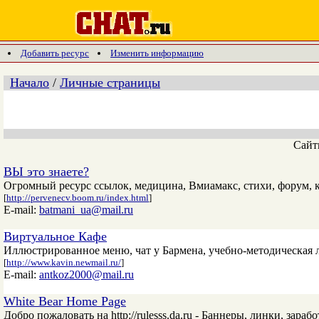
Добавить ресурс
Изменить информацию
Начало
/
Личные страницы
Сай
ВЫ это знаете?
Огромный ресурс ссылок, медицина, Вмиамакс, стихи, форум, 
[
http://pervenecv.boom.ru/index.html
]
E-mail:
batmani_ua@mail.ru
Виртуальное Кафе
Иллюстрированное меню, чат у Бармена, учебно-методическая 
[
http://www.kavin.newmail.ru/
]
E-mail:
antkoz2000@mail.ru
White Bear Home Page
Добро пожаловать на http://rulesss.da.ru - Баннеры, линки, зараб