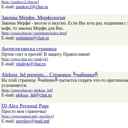
[
http://pankov2.chat.ru
]
E-mail:
pankov2@chat.ru
Законы Мерфи. Мерфология
Законы Мерфи - весело и вкусно. Если Вы хоть раз, поднимая с
кофе, то законы Мерфи для Вас.
[
http://www.chat.ru/~optimism/index.htm
]
E-mail:
optimism@chat.ru
Антисектанска страница
Пртив сект и ересей! В защиту Православия!
[
http://www.chat.ru/~vitaliyk
]
E-mail:
vitaliyk@chat.ru
Aleksss_ltd presents... Страница ╚чайника╩
На этой странице ╚чайник╩ пытается создать что-то оригина
усложняется.
[
http://www.chat.ru/~aleksss_ltd
]
E-mail:
aleksss_ltd@chat.ru
DJ Alex Personal Page
Просто моя страничка!
[
http://www.ournet.md/~gavrilov
]
E-mail:
gavrilov@mail.md