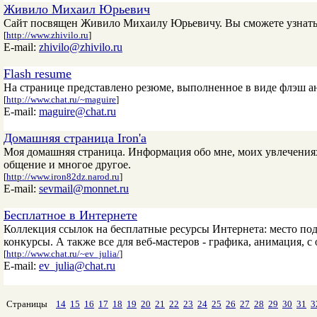
Живило Михаил Юрьевич
Сайт посвящен Живило Михаилу Юрьевичу. Вы сможете узнать 
[
http://www.zhivilo.ru
]
E-mail:
zhivilo@zhivilo.ru
Flash resume
На странице представлено резюме, выполненное в виде флэш ан
[
http://www.chat.ru/~maguire
]
E-mail:
maguire@chat.ru
Домашняя страница Iron'a
Моя домашняя страница. Информация обо мне, моих увлечениях
общение и многое другое.
[
http://www.iron82dz.narod.ru
]
E-mail:
sevmail@monnet.ru
Бесплатное в Интернете
Коллекция ссылок на бесплатные ресурсы Интернета: место под 
конкурсы. А также все для веб-мастеров - графика, анимация, с 
[
http://www.chat.ru/~ev_julia/
]
E-mail:
ev_julia@chat.ru
Страницы
14
15
16
17
18
19
20
21
22
23
24
25
26
27
28
29
30
31
3