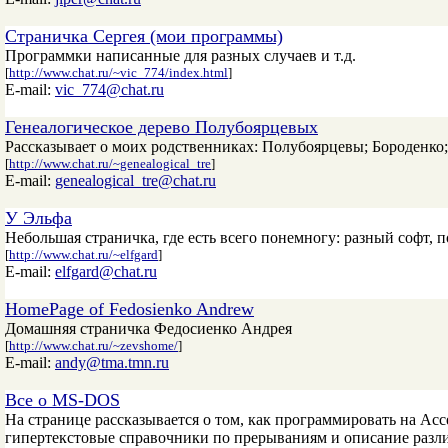
Страничка Сергея (мои программы)
Программки написанные для разных случаев и т.д.
[
http://www.chat.ru/~vic_774/index.html
]
E-mail:
vic_774@chat.ru
Генеалогическое дерево Полубоярцевых
Рассказывает о моих родственниках: Полубоярцевы; Бороденк
[
http://www.chat.ru/~genealogical_tre
]
E-mail:
genealogical_tre@chat.ru
У Эльфа
Небольшая страничка, где есть всего понемногу: разный софт, 
[
http://www.chat.ru/~elfgard
]
E-mail:
elfgard@chat.ru
HomePage of Fedosienko Andrew
Домашняя страничка Федосиенко Андрея
[
http://www.chat.ru/~zevshome/
]
E-mail:
andy@tma.tmn.ru
Все о MS-DOS
На странице рассказывается о том, как программировать на Ас
гипертекстовые справочники по прерываниям и описание разли