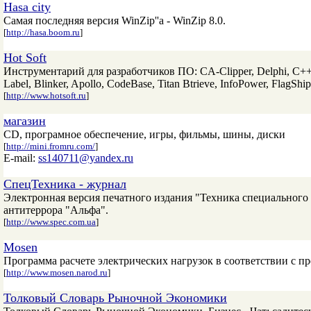
Hasa city
Самая последняя версия WinZip''a - WinZip 8.0.
[
http://hasa.boom.ru
]
Hot Soft
Инструментарий для разработчиков ПО: CA-Clipper, Delphi, C++Bui
Label, Blinker, Apollo, CodeBase, Titan Btrieve, InfoPower, FlagShip,
[
http://www.hotsoft.ru
]
магазин
CD, програмное обеспечение, игры, фильмы, шины, диски
[
http://mini.fromru.com/
]
E-mail:
ss140711@yandex.ru
СпецТехника - журнал
Электронная версия печатного издания "Техника специального 
антитеррора "Альфа".
[
http://www.spec.com.ua
]
Mosen
Программа расчете электрических нагрузок в соответствии с п
[
http://www.mosen.narod.ru
]
Толковый Словарь Рыночной Экономики