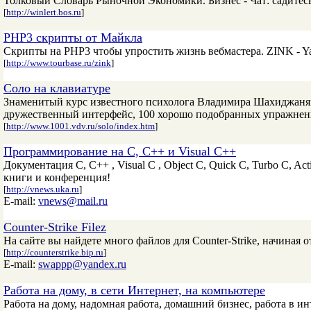
Толковый Словарь Рыночной Экономики. Бизнес - Чат: садитесь 
[
http://winlert.bos.ru
]
PHP3 скрипты от Майкла
Скрипты на PHP3 чтобы упростить жизнь вебмастера. ZINK - Ya
[
http://www.tourbase.ru/zink
]
Соло на клавиатуре
Знаменитый курс известного психолога Владимира Шахиджанян
дружественный интерфейс, 100 хорошо подобранных упражнений
[
http://www.1001.vdv.ru/solo/index.htm
]
Программирование на С, С++ и Visual C++
Документация C, C++ , Visual C , Object C, Quick C, Turbo C,
книги и конференция!
[
http://vnews.uka.ru
]
E-mail:
vnews@mail.ru
Counter-Strike Filez
На сайте вы найдете много файлов для Counter-Strike, начиная 
[
http://counterstrike.bip.ru
]
E-mail:
swappp@yandex.ru
Работа на дому, в сети Интернет, на компьютере
Работа на дому, надомная работа, домашний бизнес, работа в и