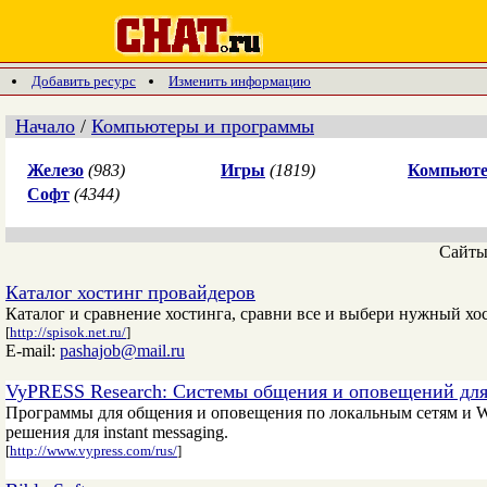
Добавить ресурс
Изменить информацию
Начало
/
Компьютеры и программы
Железо
(983)
Игры
(1819)
Компьюте
Софт
(4344)
Сайт
Каталог хостинг провайдеров
Каталог и сравнение хостинга, сравни все и выбери нужный хос
[
http://spisok.net.ru/
]
E-mail:
pashajob@mail.ru
VyPRESS Research: Системы общения и оповещений д
Программы для общения и оповещения по локальным сетям и W
решения для instant messaging.
[
http://www.vypress.com/rus/
]