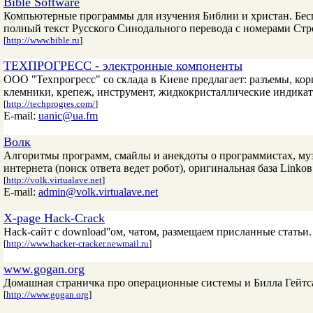
Bible Software
Компьютерные программы для изучения Библии и христан. Бесп
полный текст Русского Синодального перевода с номерами Строн
[
http://www.bible.ru
]
ТЕХПРОГРЕСС - электронные компоненты
ООО "Техпрогресс" со склада в Киеве предлагает: разъемы, ко
клемники, крепеж, инструмент, жидкокристаллические индикат
[
http://techprogres.com/
]
E-mail:
uanic@ua.fm
Волк
Алгоритмы программ, смайлы и анекдоты о программистах, музы
интернета (поиск ответа ведет робот), оригинальная база Linkо
[
http://volk.virtualave.net
]
E-mail:
admin@volk.virtualave.net
X-page Hack-Crack
Hack-сайт с download''ом, чатом, размещаем присланные статьи.
[
http://www.hacker-cracker.newmail.ru
]
www.gogan.org
Домашная страничка про операционные системы и Билла Гейтса
[
http://www.gogan.org
]