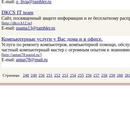
E-mail:
o_livia@rambler.ru
DKCS IT team
Сайт, посвященный защите информации и ее бесплатному распрос
[
http://dkcs.h12.ru
]
E-mail:
usama13@rambler.ru
Компьютерные услуги у Вас дома и в офисе.
Услуги по ремонту компьютеров, компьютерной помощи, обслу
частный компьютерный мастер с огромным опытом и знаниями 
[
http://antan78.narod.ru/
]
E-mail:
antan78@mail.ru
Страницы
248
249
250
251
252
253
254
255
256
257
258
259
260
26