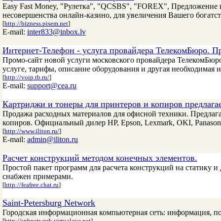
Easy Fast Money, "Рулетка", "QCSBS", "FOREX", Предложение 
несовершенства онлайн-казино, для увеличения Вашего богатств
[
http://bizness.pisem.net
]
E-mail:
inter833@inbox.lv
Интернет-Телефон - услуга провайдера ТелекомБюро. П
Промо-сайт новой услуги московского провайдера ТелекомБюро
услуге, тарифы, описание оборудования и другая необходимая 
[
http://voip.tb.ru/
]
E-mail:
support@cea.ru
Картриджи и тонеры для принтеров и копиров предлаг
Продажа расходных материалов для офисной техники. Предлага
копиров. Официальный дилер HP, Epson, Lexmark, OKI, Panasoni
[
http://www.iliton.ru/
]
E-mail:
admin@iliton.ru
Расчет конструкций методом конечных элементов.
Простой пакет программ для расчета конструкций на статику
снабжен примерами.
[
http://feafree.chat.ru
]
Saint-Petersburg Network
Городская информационная компьютерная сеть: информация, по
[
http://spbnetwork.virtualave.net
]