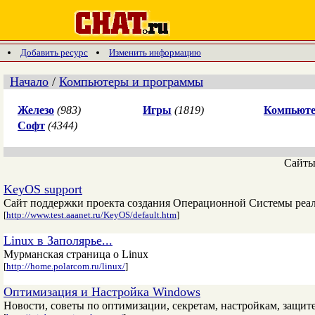
Добавить ресурс
Изменить информацию
Начало
/
Компьютеры и программы
Железо
(983)
Игры
(1819)
Компьюте
Софт
(4344)
Сайт
KeyOS support
Сайт поддержки проекта создания Операционной Системы реал
[
http://www.test.aaanet.ru/KeyOS/default.htm
]
Linux в Заполярье...
Мурманская страница о Linux
[
http://home.polarcom.ru/linux/
]
Оптимизация и Настройка Windows
Новости, советы по оптимизации, секретам, настройкам, защит