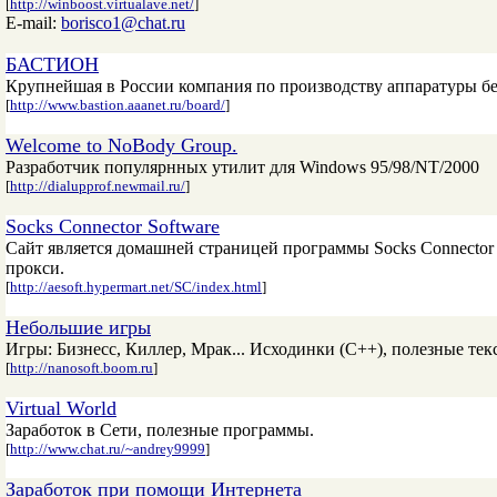
[
http://winboost.virtualave.net/
]
E-mail:
borisco1@chat.ru
БАСТИОН
Крупнейшая в России компания по производству аппаратуры бе
[
http://www.bastion.aaanet.ru/board/
]
Welcome to NoBody Group.
Разработчик популярнных утилит для Windows 95/98/NT/2000
[
http://dialupprof.newmail.ru/
]
Socks Connector Software
Сайт является домашней страницей программы Socks Connector 
прокси.
[
http://aesoft.hypermart.net/SC/index.html
]
Небольшие игры
Игры: Бизнесс, Киллер, Мрак... Исходинки (С++), полезные текс
[
http://nanosoft.boom.ru
]
Virtual World
Заработок в Сети, полезные программы.
[
http://www.chat.ru/~andrey9999
]
Заработок при помощи Интернета