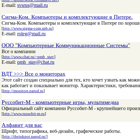
E-mail:
svsrus@mail.ru
Сигма-Ком. Компьютеры и комплектующие в Питере.
Сигма-Ком. Компьютеры и комплектующие в Питере по хорош
[
http://www.sigma-com.spb.ru
]
E-mail:
roleg@mail.ru
ООО "Компьютерные Коммуникационные Системы"
Все о компании
[
http://www.chat.ru/~pmb_stav
]
E-mail:
pmb_stav@chat.ru
ВДТ >>> Все о мониторах
Этот сайт создан специально для тех, кто хочет узнать как мож
как работает и показывает монитор. Характеристики, требовани
[
http://monitors.narod.ru
]
Руссобит-М - компьютерные игры, мультимедиа
Официальный сайт компании Руссобит-М - крупнейшего произ
[
http://www.russobit-m.ru
]
Алфавит для вас
Шрифт, типографика, веб-дизайн, графические работы.
[
http://theinkpot.narod.ru/
]