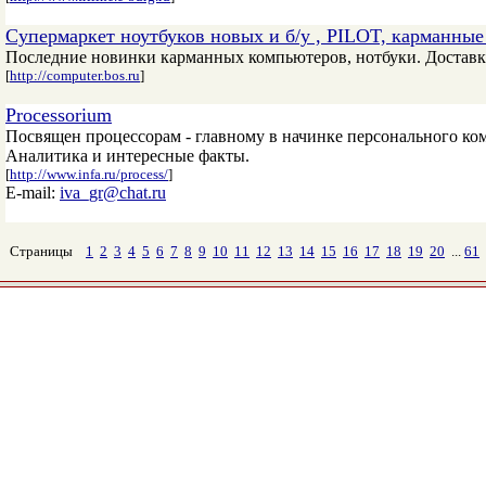
Супермаркет ноутбуков новых и б/у , PILOT, карманны
Последние новинки карманных компьютеров, нотбуки. Доставк
[
http://computer.bos.ru
]
Processorium
Посвящен процессорам - главному в начинке персонального ко
Аналитика и интересные факты.
[
http://www.infa.ru/process/
]
E-mail:
iva_gr@chat.ru
Страницы
1
2
3
4
5
6
7
8
9
10
11
12
13
14
15
16
17
18
19
20
...
61