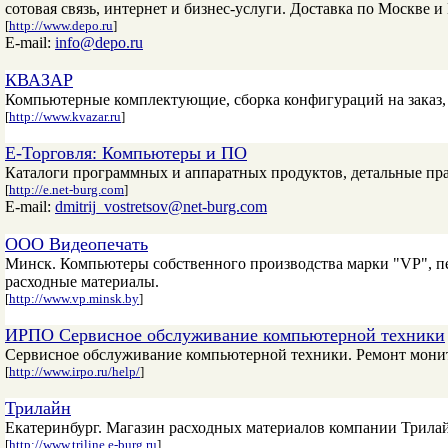
сотовая связь, интернет и бизнес-услуги. Доставка по Москве 
[
http://www.depo.ru
]
E-mail:
info@depo.ru
КВАЗАР
Компьютерные комплектующие, сборка конфигураций на заказ, 
[
http://www.kvazar.ru
]
Е-Торговля: Компьютеры и ПО
Каталоги программных и аппаратных продуктов, детальные пра
[
http://e.net-burg.com
]
E-mail:
dmitrij_vostretsov@net-burg.com
ООО Видеопечать
Минск. Компьютеры собственного производства марки "VP", пе
расходные материалы.
[
http://www.vp.minsk.by
]
ИРПО Сервисное обслуживание компьютерной техники
Сервисное обслуживание компьютерной техники. Ремонт монит
[
http://www.irpo.ru/help/
]
Трилайн
Екатеринбург. Магазин расходных материалов компании Трилай
[
http://www.triline.e-burg.ru
]