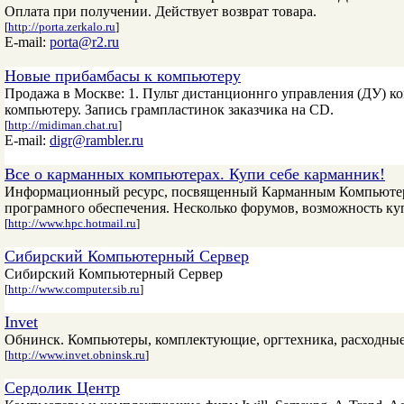
Оплата при получении. Действует возврат товара.
[
http://porta.zerkalo.ru
]
E-mail:
porta@r2.ru
Новые прибамбасы к компьютеру
Продажа в Москве: 1. Пульт дистанционнго управления (ДУ) ко
компьютеру. Запись грампластинок заказчика на CD.
[
http://midiman.chat.ru
]
E-mail:
digr@rambler.ru
Все о карманных компьютерах. Купи себе карманник!
Информационный ресурс, посвященный Карманным Компьютерам 
програмного обеспечения. Несколько форумов, возможность ку
[
http://www.hpc.hotmail.ru
]
Сибирский Компьютерный Сервер
Сибирский Компьютерный Сервер
[
http://www.computer.sib.ru
]
Invet
Обнинск. Компьютеры, комплектующие, оргтехника, расходные
[
http://www.invet.obninsk.ru
]
Сердолик Центр