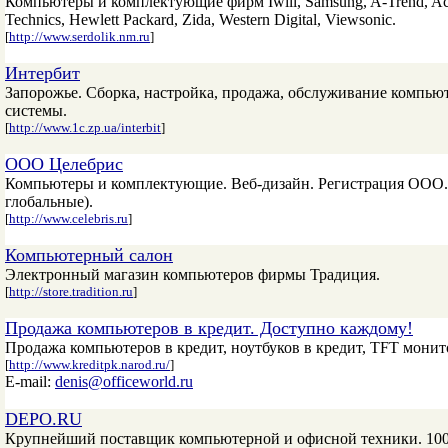
Компьютеры и комплектующие фирм Iwill, Samsung, A-Trend, Acor
Technics, Hewlett Packard, Zida, Western Digital, Viewsonic.
[
http://www.serdolik.nm.ru
]
Интербит
Запорожье. Сборка, настройка, продажа, обслуживание компью
системы.
[
http://www.1c.zp.ua/interbit
]
OOO Целебрис
Компьютеры и комплектующие. Веб-дизайн. Регистрация ООО. 
глобальные).
[
http://www.celebris.ru
]
Компьютерный салон
Электронный магазин компьютеров фирмы Традиция.
[
http://store.tradition.ru
]
Продажа компьютеров в кредит. Доступно каждому!
Продажа компьютеров в кредит, ноутбуков в кредит, TFT монит
[
http://www.kreditpk.narod.ru/
]
E-mail:
denis@officeworld.ru
DEPO.RU
Крупнейший поставщик компьютерной и офисной техники. 1000