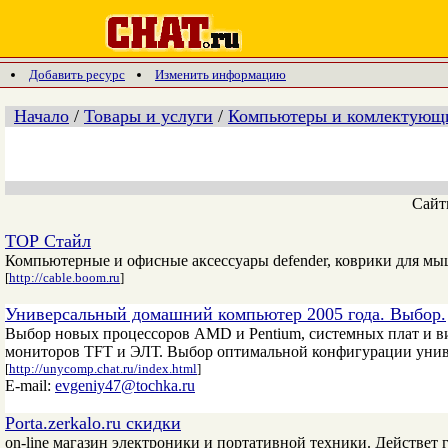
Добавить ресурс
Изменить информацию
Начало
/
Товары и услуги
/
Компьютеры и комлектующ
Сай
ТОР Стайл
Компьютерные и офисные аксессуары defender, коврики для мы
[
http://cable.boom.ru
]
Универсальный домашний компьютер 2005 года. Выбор.
Выбор новых процессоров AMD и Pentium, системных плат и ви
мониторов TFT и ЭЛТ. Выбор оптимальной конфигурации унив
[
http://unycomp.chat.ru/index.html
]
E-mail:
evgeniy47@tochka.ru
Porta.zerkalo.ru скидки
on-line магазин электроники и портативной техники. Действет 