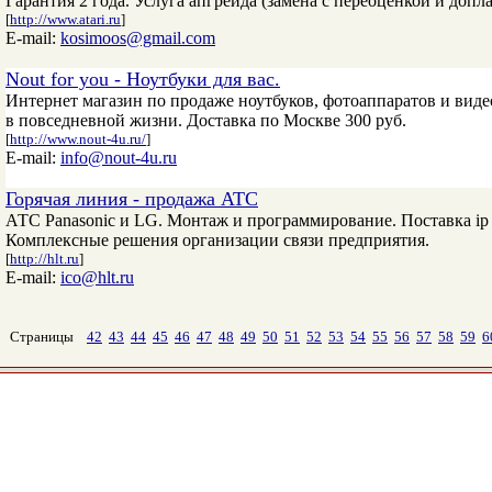
Гарантия 2 года. Услуга апгрейда (замена с переоценкой и допл
[
http://www.atari.ru
]
E-mail:
kosimoos@gmail.com
Nout for you - Ноутбуки для вас.
Интернет магазин по продаже ноутбуков, фотоаппаратов и виде
в повседневной жизни. Доставка по Москве 300 руб.
[
http://www.nout-4u.ru/
]
E-mail:
info@nout-4u.ru
Горячая линия - продажа АТС
АТС Panasonic и LG. Монтаж и программирование. Поставка i
Комплексные решения организации связи предприятия.
[
http://hlt.ru
]
E-mail:
ico@hlt.ru
Страницы
42
43
44
45
46
47
48
49
50
51
52
53
54
55
56
57
58
59
6