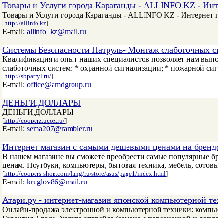
Товары и Услуги города Караганды - ALLINFO.KZ - Инт
Товары и Услуги города Караганды - ALLINFO.KZ - Интернет 
[
http://allinfo.kz
]
E-mail:
allinfo_kz@mail.ru
Системы Безопасности Патруль- Монтаж слаботочных с
Квалификация и опыт наших специалистов позволяет нам вып
слаботочных систем: * охранной сигнализации; * пожарной си
[
http://sbpatryl.ru/
]
E-mail:
office@amdgroup.ru
ДЕНЬГИ,ДОЛЛАРЫ
ДЕНЬГИ,ДОЛЛАРЫ
[
http://cooperz.ucoz.ru/
]
E-mail:
sema207@rambler.ru
Интернет магазин с самыми дешевыми ценами на бренд
В нашем магазине вы сможете преобрести самые популярные б
ценам. Ноутбуки, компьютеры, бытовая техника, мебель, сотов
[
http://coopers-shop.com/lang/ru/store/asus/page1/index.html
]
E-mail:
kruglov86@mail.ru
Атари.ру - интернет-магазин японской компьютерной те
Онлайн-продажа электронной и компьютерной техники: компью