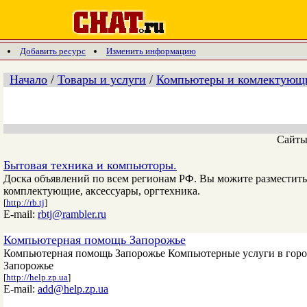
Добавить ресурс
Изменить информацию
Начало
/
Товары и услуги
/
Компьютеры и комлектующ
Сайт
Бытовая техника и компьюторы.
Доска объявлений по всем регионам РФ. Вы можите разместить
комплектующие, аксессуары, оргтехника.
[
http://rb.tj
]
E-mail:
rbtj@rambler.ru
Компьютерная помощь Запорожье
Компьютерная помощь Запорожье Компьютерные услуги в город
Запорожье
[
http://help.zp.ua
]
E-mail:
add@help.zp.ua