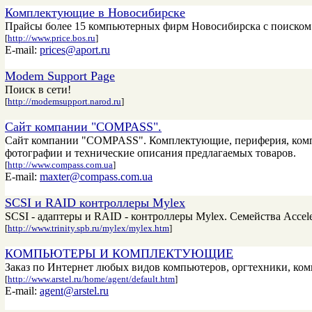
Комплектующие в Новосибирске
Прайсы более 15 компьютерных фирм Новосибирска с поиском 
[
http://www.price.bos.ru
]
E-mail:
prices@aport.ru
Modem Support Page
Поиск в сети!
[
http://modemsupport.narod.ru
]
Сайт компании "COMPASS".
Сайт компании "COMPASS". Комплектующие, периферия, компьют
фотографии и технические описания предлагаемых товаров.
[
http://www.compass.com.ua
]
E-mail:
maxter@compass.com.ua
SCSI и RAID контроллеры Mylex
SCSI - адаптеры и RAID - контроллеры Mylex. Семейства Accel
[
http://www.trinity.spb.ru/mylex/mylex.htm
]
КОМПЬЮТЕРЫ И КОМПЛЕКТУЮЩИЕ
Заказ по Интернет любых видов компьютеров, оргтехники, ком
[
http://www.arstel.ru/home/agent/default.htm
]
E-mail:
agent@arstel.ru