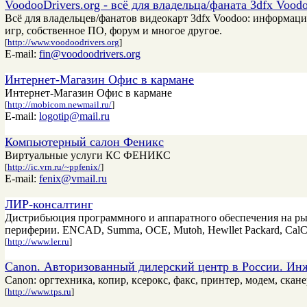
VoodooDrivers.org - всё для владельца/фаната 3dfx Vood
Всё для владельцев/фанатов видеокарт 3dfx Voodoo: информац
игр, собственное ПО, форум и многое другое.
[
http://www.voodoodrivers.org
]
E-mail:
fin@voodoodrivers.org
Интернет-Магазин Офис в кармане
Интернет-Магазин Офис в кармане
[
http://mobicom.newmail.ru/
]
E-mail:
logotip@mail.ru
Компьютерный салон Феникс
Виртуальные услуги КС ФЕНИКС
[
http://ic.vrn.ru/~ppfenix/
]
E-mail:
fenix@vmail.ru
ЛИР-консалтинг
Дистрибьюция программного и аппаратного обеспечения на р
периферии. ENCAD, Summa, OCE, Mutoh, Hewllet Packard, Cal
[
http://www.ler.ru
]
Canon. Авторизованный дилерский центр в России. И
Canon: оргтехника, копир, ксерокс, факс, принтер, модем, ска
[
http://www.tps.ru
]