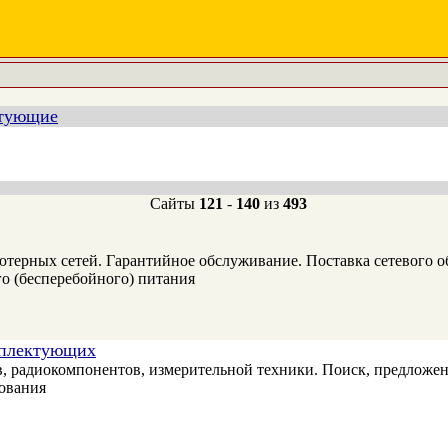
тующие
Сайты
121
-
140
из
493
ерных сетей. Гарантийное обслуживание. Поставка сетевого об
 (бесперебойного) питания
омплектующих
, радиокомпонентов, измерительной техники. Поиск, предложени
дования