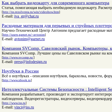
Как выбрать видеокарту для современного компьютера
Статья, помогающая выбрать необходимую видеокарту. Расмот
[
http://ns.rezolventa.ru/win/videohow.htm
]
E-mail:
iva_gr@chat.ru
Расходные материаля для перьевых и струйных плоттер
Научно-Технический Центр Автоним предлагает расходные
[
http://users.garnet.ru/~avtonim
]
E-mail:
avtonim@garnet.ru
Компания SVComp. Савеловский рынок. Компьютеры, 
Компания SVComp. Лучшие цены на Савеловском рынке на ко
[
http://www.svcomp.ru/
]
E-mail:
press@infodesign.ru
Ноутбуки в России
Всё о ноутбуках - описания ноутбуков, барахолка, новости, фор
[
http://www.nbook.ru
]
Интеллектуальные Системы Безопасности : Intelligent Sec
Компания разрабатывает, производит и экспортирует интегри
наблюдения. Видеорегистраторы, видеосерверы, видеорекорде
[
http://www.iss.ru
]
E-mail:
vinci@iss.ru