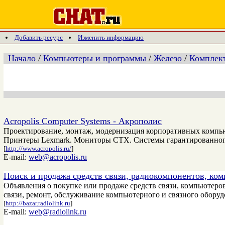
Добавить ресурс
Изменить информацию
Начало
/
Компьютеры и программы
/
Железо
/
Комплек
Acropolis Computer Systems - Акрополис
Проектирование, монтаж, модернизация корпоративных компьют
Принтеры Lexmark. Мониторы CTX. Системы гарантированного
[
http://www.acropolis.ru/
]
E-mail:
web@acropolis.ru
Поиск и продажа средств связи, радиокомпонентов, к
Объявления о покупке или продаже средств связи, компьютеров
связи, ремонт, обслуживание компьютерного и связного обору
[
http://bazar.radiolink.ru
]
E-mail:
web@radiolink.ru