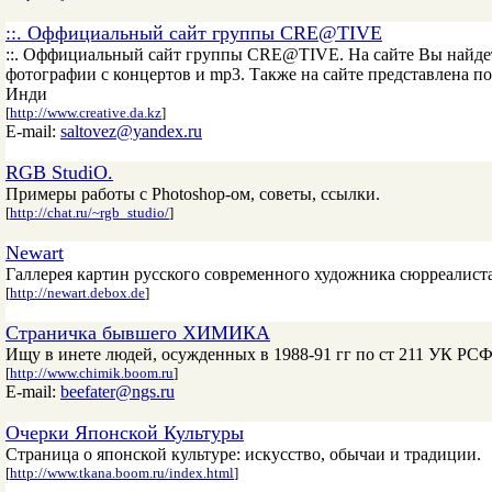
::. Оффициальный сайт группы CRE@TIVE
::. Оффициальный сайт группы CRE@TIVE. На сайте Вы найде
фотографии с концертов и mp3. Также на сайте представлена п
Инди
[
http://www.creative.da.kz
]
E-mail:
saltovez@yandex.ru
RGB StudiO.
Примеры работы с Photoshop-ом, советы, ссылки.
[
http://chat.ru/~rgb_studio/
]
Newart
Галлерея картин русского современного художника сюрpеалист
[
http://newart.debox.de
]
Страничка бывшего ХИМИКА
Ищу в инете людей, осужденных в 1988-91 гг по ст 211 УК РС
[
http://www.chimik.boom.ru
]
E-mail:
beefater@ngs.ru
Очерки Японской Культуры
Страница о японской культуре: искусство, обычаи и традиции.
[
http://www.tkana.boom.ru/index.html
]