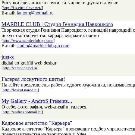
Рисунки сделанные от руки, татуировки ,руны и другие
[
http://f-s.virtualave.net/
]
E-mail:
fantom@hotmail.ru
MARBLE CLUB | Студия Геннадия Навроцкого
Творческая студия Геннадия Навроцкого. геннадий навроцкий с
искусство творчество каррара художник панно
[
http://www.marbleclub-gn.com
]
E-mail:
studio@marbleclub-gn.com
just-x
digital art graffiti web design
[
http://camor.narod.ru
]
Галерея лоскутного шитья!
На сайте представлены работы одного художника, показывающ
[
http://loskut.narod.ru
]
My Gallery - AndroS Presents...
О себе, фотография, web-дизайн, галерея.
[
http://andros.hotmail.ru
]
Кадровое агентство "Карьера"
Кадровое агентство "Карьера" производит подбор управленчес
представительства на территории г. Уфы.