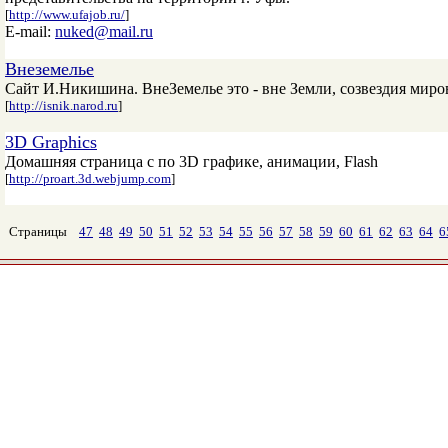
[
http://www.ufajob.ru/
]
E-mail:
nuked@mail.ru
Внеземелье
Сайт И.Никишина. ВнеЗемелье это - вне Земли, созвездия миров
[
http://isnik.narod.ru
]
3D Graphics
Домашняя страница с по 3D графике, анимации, Flash
[
http://proart.3d.webjump.com
]
Страницы
47
48
49
50
51
52
53
54
55
56
57
58
59
60
61
62
63
64
6