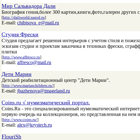
Мир Сальвадора Дали
Биография гения,более 300 картин,книги,фото,галереи других 
[
http://daliworld.narod.ru
]
E-mail:
chibisova_e@mail.ru
Студия Фрески
Студия предлагает решения интерьеров с учетом стиля и поже
эскизам студии и проектам заказчика в техниках фрески, сгра
плитки
[
http://www.affresco.ru
]
E-mail:
affresco@mail.ru
Дети Марии
Детский реабилитационный центр "Дети Марии".
[
http://www.mariaschildren.ru/
]
E-mail:
jbazhenova@imageland.ru
Coins.ru √ нумизматический портал.
Coins.Ru - это специализированный нумизматический интернет-
первую очередь на коллекционеров, но представленная на нем
[
http://www.coins.ru/
]
E-mail:
alex@krystech.ru
FlouriSh