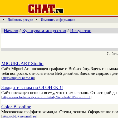
Добавить ресурс
Изменить информацию
Начало
/
Культура и искусство
/
Искусство
Сайт
MIGUEL ART Studio
Сайт Miguel Art посвящен графике и Веб-изайну. Здесь ты см
тебя вопросам, относительно Веб-дизайна. Здесь не сдирают ден
[
http://miguel.narod.ru
]
Заходите к нам на ОГОНЕК!!!
Сайт посвящен огню и всему, что с ним связано. От историй до 
[
http://www.fortunecity.com/littleitaly/tiepolo/619/index.html
]
Color B. online
Московская граффити команда. Стены, эскизы. Оформление по
[
http://cbjok.newmail.ru
]