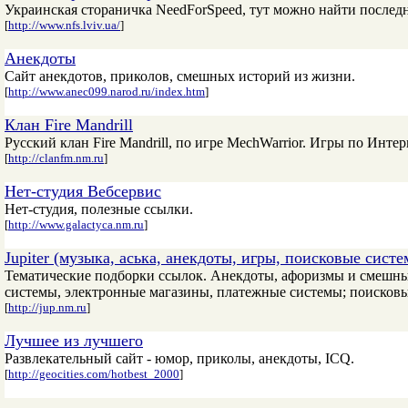
Украинская стораничка NeedForSpeed, тут можно найти последн
[
http://www.nfs.lviv.ua/
]
Анекдоты
Сайт анекдотов, приколов, смешных историй из жизни.
[
http://www.anec099.narod.ru/index.htm
]
Клан Fire Mandrill
Русский клан Fire Mandrill, по игре MechWarrior. Игры по Интер
[
http://clanfm.nm.ru
]
Нет-студия Вебсервис
Нет-студия, полезные ссылки.
[
http://www.galactyca.nm.ru
]
Jupiter (музыка, аська, анекдоты, игры, поисковые систе
Тематические подборки ссылок. Анекдоты, афоризмы и смешные
системы, электронные магазины, платежные системы; поисковы
[
http://jup.nm.ru
]
Лучшее из лучшего
Развлекательный сайт - юмор, приколы, анекдоты, ICQ.
[
http://geocities.com/hotbest_2000
]