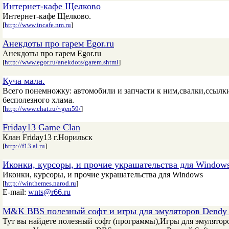
Интернет-кафе Щелково
Интернет-кафе Щелково.
[
http://www.incafe.nm.ru
]
Анекдоты про гарем Еgor.ru
Анекдоты про гарем Еgor.ru
[
http://www.egor.ru/anekdots/garem.shtml
]
Куча мала.
Всего понемножку: автомобили и запчасти к ним,свалки,ссылки
бесполезного хлама.
[
http://www.chat.ru/~gen59/
]
Friday13 Game Clan
Клан Friday13 г.Норильск
[
http://f13.al.ru
]
Иконки, курсоры, и прочие украшательства для Window
Иконки, курсоры, и прочие украшательства для Windows
[
http://winthemes.narod.ru
]
E-mail:
wnts@r66.ru
M&K BBS полезный софт и игры для эмуляторов Dendy 
Тут вы найдете полезный софт (программы),Игры для эмуляторов