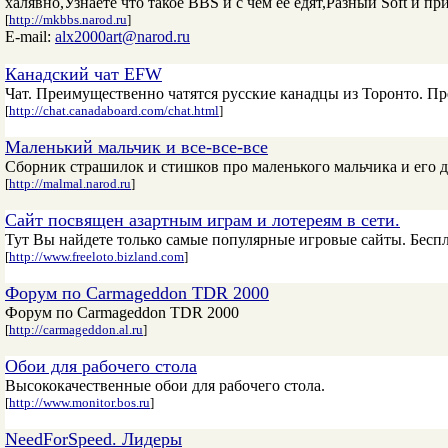
халявно,Узнаете что такое BBS и с чем ее едят,Разный Soft и п
[
http://mkbbs.narod.ru
]
E-mail:
alx2000art@narod.ru
Канадский чат EFW
Чат. Преимущественно чатятся русские канадцы из Торонто. Пр
[
http://chat.canadaboard.com/chat.html
]
Маленький мальчик и все-все-все
Сборник страшилок и стишков про маленького мальчика и его д
[
http://malmal.narod.ru
]
Сайт посвящен азартным играм и лотереям в сети.
Тут Вы найдете только самые популярные игровые сайты. Бес
[
http://www.freeloto.bizland.com
]
Форум по Carmageddon TDR 2000
Форум по Carmageddon TDR 2000
[
http://carmageddon.al.ru
]
Обои для рабочего стола
Высококачественные обои для рабочего стола.
[
http://www.monitor.bos.ru
]
NeedForSpeed. Лидеры