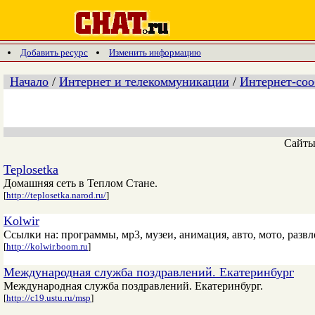
Добавить ресурс
Изменить информацию
Начало
/
Интернет и телекоммуникации
/
Интернет-со
Сайт
Teplosetka
Домашняя сеть в Теплом Стане.
[
http://teplosetka.narod.ru/
]
Kolwir
Ссылки на: программы, мр3, музеи, анимация, авто, мото, развл
[
http://kolwir.boom.ru
]
Международная служба поздравлений. Екатеринбург
Международная служба поздравлений. Екатеринбург.
[
http://c19.ustu.ru/msp
]