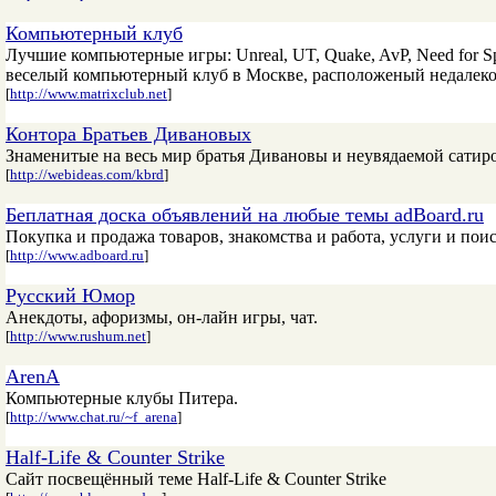
Компьютерный клуб
Лучшие компьютерные игры: Unreal, UT, Quake, AvP, Need for Spee
веселый компьютерный клуб в Москве, расположеный недалеко
[
http://www.matrixclub.net
]
Контора Братьев Дивановых
Знаменитые на весь мир братья Дивановы и неувядаемой сатир
[
http://webideas.com/kbrd
]
Беплатная доска объявлений на любые темы adBoard.ru
Покупка и продажа товаров, знакомства и работа, услуги и поис
[
http://www.adboard.ru
]
Русский Юмор
Анекдоты, афоризмы, он-лайн игры, чат.
[
http://www.rushum.net
]
ArenA
Компьютерные клубы Питера.
[
http://www.chat.ru/~f_arena
]
Half-Life & Counter Strike
Сайт посвещённый теме Half-Life & Counter Strike