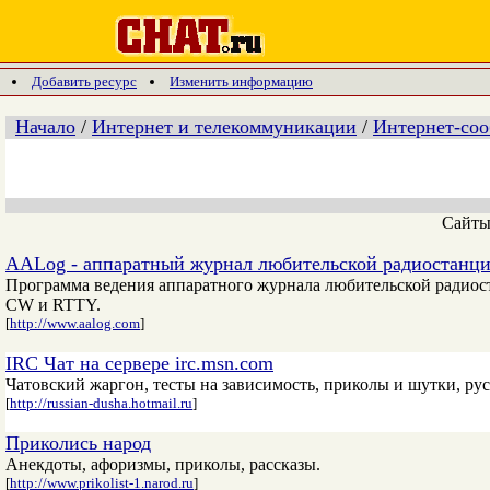
Добавить ресурс
Изменить информацию
Начало
/
Интернет и телекоммуникации
/
Интернет-со
Сайт
AALog - аппаратный журнал любительской радиостанц
Программа ведения аппаратного журнала любительской радиос
CW и RTTY.
[
http://www.aalog.com
]
IRC Чат на сервере irc.msn.com
Чатовский жаргон, тесты на зависимость, приколы и шутки, р
[
http://russian-dusha.hotmail.ru
]
Приколись народ
Анекдоты, афоризмы, приколы, рассказы.
[
http://www.prikolist-1.narod.ru
]