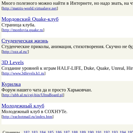
Много полезного можно найти в Интернете, но надо знать, на чт
[
http://matrix-world.virtualave.net
]
Мордовский Quake-клуб
Страница клуба.
[
http://mordovia.quake.ru
]
Студенческая жизнь
Студенческие приколы, анимация, стихотворения. Скучно не бу
[
http://ozz.al.ru/
]
3D Levels
Создание уровней к играм HALF-LIFE, Duke, Quake, Unreal, Hir
[
http://www.3dlevels.h1.ru
]
Курилка
Форум нашего чата да и просто Харьковчан.
[
http://ubb.al.ru/cgi-bin/UltraBoard.pl
]
Молодежный клуб
Молодежный клуб в СОХНУТе.
[
http://ear.hotmail.ru/index.htm
]
Страницы
182
183
184
185
186
187
188
189
190
191
192
193
194
19