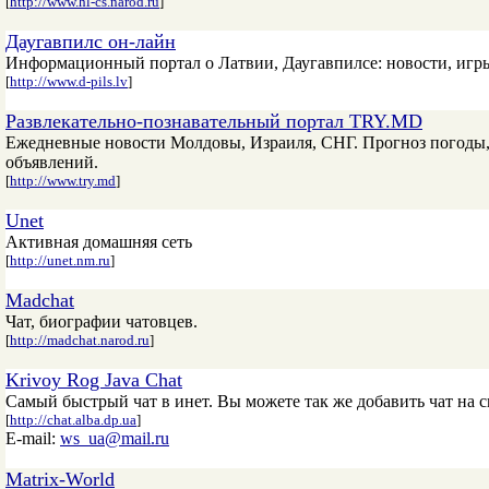
[
http://www.hl-cs.narod.ru
]
Даугавпилс он-лайн
Информационный портал о Латвии, Даугавпилсе: новости, игры
[
http://www.d-pils.lv
]
Развлекательно-познавательный портал TRY.MD
Ежедневные новости Молдовы, Израиля, СНГ. Прогноз погоды, и
объявлений.
[
http://www.try.md
]
Unet
Активная домашняя сеть
[
http://unet.nm.ru
]
Madchat
Чат, биографии чатовцев.
[
http://madchat.narod.ru
]
Krivoy Rog Java Chat
Самый быстрый чат в инет. Вы можете так же добавить чат на с
[
http://chat.alba.dp.ua
]
E-mail:
ws_ua@mail.ru
Matrix-World