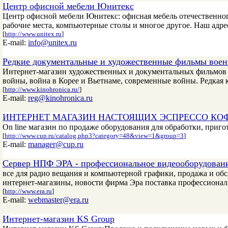
Центр офисной мебели Юнитекс
Центр офисной мебели Юнитекс: офисная мебель отечественного
рабочие места, компьютерные столы и многое другое. Наш адрес -
[
http://www.unitex.ru
]
E-mail:
info@unitex.ru
Редкие документальные и художественные фильмы воен
Интернет-магазин художественных и документальных фильмов 
войны, война в Корее и Вьетнаме, современные войны. Редкая
[
http://www.kinohronica.ru/
]
E-mail:
reg@kinohronica.ru
ИНТЕРНЕТ МАГАЗИН НАСТОЯЩИХ ЭСПРЕССО К
On line магазин по продаже оборудования для обработки, пригот
[
http://www.cup.ru/catalog.php3?category=48&view=1&group=3
]
E-mail:
manager@cup.ru
Сервер НПФ ЭРА - профессиональное видеооборудование
все для радио вещания и компьютерной графики, продажа и об
интернет-магазины, новости фирма Эра поставка профессионал
[
http://www.era.ru
]
E-mail:
webmaster@era.ru
Интернет-магазин KS Group