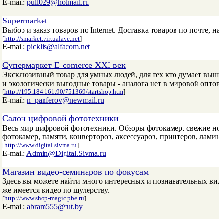
E-mail:
pull029@hotmail.ru
Supermarket
Выбор и заказ товаров по Internet. Доставка товаров по почте, 
[
http://smarket.virtualave.net
]
E-mail:
picklis@alfacom.net
Супермаркет E-comerce XXI век
Эксклюзивный товар для умных людей, для тех кто думает выше
и экологически выгодные товары - аналога нет в мировой опто
[
http://195.184.161.90/751369/startshop.htm
]
E-mail:
n_panferov@newmail.ru
Салон цифровой фототехники
Весь мир цифровой фототехники. Обзоры фотокамер, свежие но
фотокамер, памяти, конверторов, аксессуаров, принтеров, лами
[
http://www.digital.sivma.ru
]
E-mail:
Admin@Digital.Sivma.ru
Магазин видео-семинаров по фокусам
Здесь вы можете найти много интересных и познавательных вид
же имеется видео по шулерству.
[
http://www.shop-magic.pbe.ru
]
E-mail:
abram555@tut.by