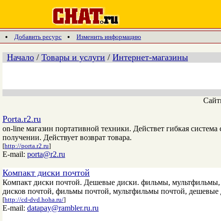
Добавить ресурс
Изменить информацию
Начало
/
Товары и услуги
/
Интернет-магазины
Сай
Porta.r2.ru
on-line магазин портативной техники. Действет гибкая система
получении. Действует возврат товара.
[
http://porta.r2.ru
]
E-mail:
porta@r2.ru
Компакт диски почтой
Компакт диски почтой. Дешевые диски. фильмы, мультфильмы, 
дисков почтой, фильмы почтой, мультфильмы почтой, дешевые 
[
http://cd-dvd.hoha.ru/
]
E-mail:
datapay@rambler.ru.ru