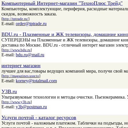
Компьютерный Интернет-магазин "ТехноПлюс Трейд"
Компьютеры, комплектующие, периферия, расходные материалы
скидок, возможность заказа.
[
http://tptrade.ru/
]
E-mail:
order@tptrade.ru
BDU.ru - Плазменные и ЖК телевизоры, домашние кин
СУПЕРЦЕНЫ на Плазменные и ЖК телевизоры, домашние киноте
доставка по Москве. BDU.ru - отличный интерет магазин элек
[
http://www.bdu.ru
]
E-mail:
bdu.ru@mail.ru
интернет магазин
лучшее для вас,товары ведущих компаний мира, получи свой ма
[
http://magazines.ussr.to
]
E-mail:
korney@totalmail.com
УЗВ.ru
Ультразвуковые технологии и методы очистки. Пьезокерамика. У
[
http://www.y3b.ru
]
E-mail:
y3b@postman.ru
Услуги почтой - каталог ресурсов
Услуги почтой - наложным платежом. Таблички на подъезды, но