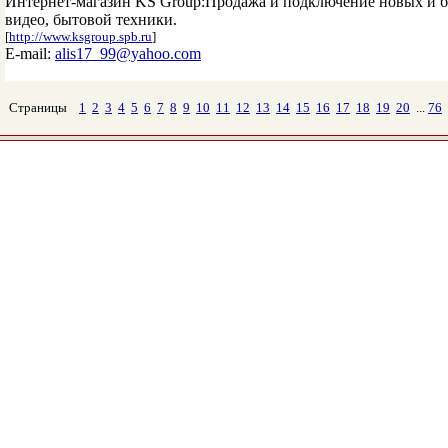
Интернет-магазин KS Group:Продажа и подключение новых и б/
видео, бытовой техники.
[
http://www.ksgroup.spb.ru
]
E-mail:
alis17_99@yahoo.com
Страницы
1
2
3
4
5
6
7
8
9
10
11
12
13
14
15
16
17
18
19
20
...
76