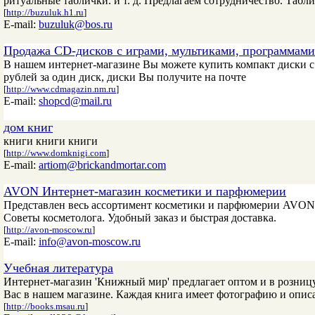
ритуальные таблички. и т. д. Предлагаем сотрудничество. Табли
[
http://buzuluk.h1.ru
]
E-mail:
buzuluk@bos.ru
Продажа CD-дисков с играми, мультиками, программами
В нашем интернет-магазине Вы можете купить компакт диски 
рублей за один диск, диски Вы получите на почте
[
http://www.cdmagazin.nm.ru
]
E-mail:
shopcd@mail.ru
дом книг
книги книги книги
[
http://www.domknigi.com
]
E-mail:
artiom@brickandmortar.com
AVON Интернет-магазин косметики и парфюмерии
Представлен весь ассортимент косметики и парфюмерии AVON,
Советы косметолога. Удобный заказ и быстрая доставка.
[
http://avon-moscow.ru
]
E-mail:
info@avon-moscow.ru
Учебная литература
Интернет-магазин 'Книжный мир' предлагает оптом и в розниц
Вас в нашем магазине. Каждая книга имеет фотографию и опис
[
http://books.msau.ru
]