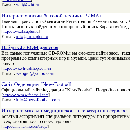
E-mail:
wht@wht.ru
Интернет магазин бытовой техники РИМА+
Главная Прайс-лист О магазине Регистрация Изменить валюту Д
Поиск: искать в найденном расширенный поиск Здравствуйте, 
[
http://www.rimaplus.ru
]
E-mail:
info@rimaplus.ru
Найди CD-ROM для себя
Bce самые популярные CD-ROMы вы сможете найти здесь, также м
программ до компьютерных игр и музыки, цены тут минимальны
радуют
[
http://www.virtualshop.com.ua
]
E-mail:
webgid@yahoo.com
Сайт Федерации "New-Football"
Официальный сайт Федерации "New-Football".Подробно новост
[
http://www.new-football.com
]
E-mail:
info@new-football.com
Интернет-магазин медицинской литературы на сервере 
Богатый ассортимент специальной литературы по приоритетны
всех, заботящихся о своем здоровье.
[
http://clinpharma.com/shop/
]