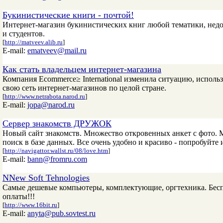
Букинистические книги - почтой!
Интернет-магазин букинистических книг любой тематики, недо
и студентов.
[
http://matveev.alib.ru
]
E-mail:
ematveev@mail.ru
Как стать владельцем интернет-магазина
Компания Ecommerce≥ International изменила ситуацию, исполь
свою сеть интернет-магазинов по целой стране.
[
http://www.netrabota.narod.ru
]
E-mail:
jopa@narod.ru
Сервер знакомств ДРУЖОК
Новый сайт знакомств. Множество откровенных анкет с фото. М
поиск в базе данных. Все очень удобно и красиво - попробуйте
[
http://navigattor.wallst.ru/08/love.htm
]
E-mail:
bann@fromru.com
NNew Soft Tehnologies
Самые дешевые компьютеры, комплектующие, оргтехника. Беспл
оплаты!!!
[
http://www.16bit.ru
]
E-mail:
anyta@pub.sovtest.ru