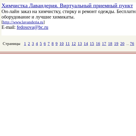
Химчистка Лавандерия. Виртуальный приемный пункт
Он-лайн заказ на химчистку, стирку и ремонт одежды. Бесплатн
оборудование и лучшие химикаты.
[
http://www.lavanderia.ru
]
E-mail:
fedosova@bc.ru
Страницы
1
2
3
4
5
6
7
8
9
10
11
12
13
14
15
16
17
18
19
20
...
76