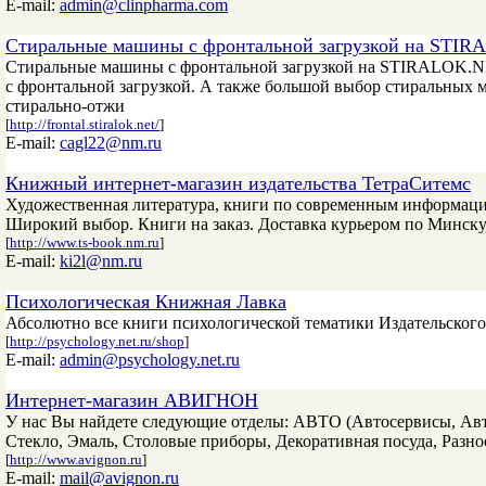
E-mail:
admin@clinpharma.com
Стиральные машины с фронтальной загрузкой на STIR
Стиральные машины с фронтальной загрузкой на STIRALOK.N
с фронтальной загрузкой. А также большой выбор стиральных 
стирально-отжи
[
http://frontal.stiralok.net/
]
E-mail:
cagl22@nm.ru
Книжный интернет-магазин издательства ТетраСитемс
Художественная литература, книги по современным информацио
Широкий выбор. Книги на заказ. Доставка курьером по Минску,
[
http://www.ts-book.nm.ru
]
E-mail:
ki2l@nm.ru
Психологическая Книжная Лавка
Абсолютно все книги психологической тематики Издательского 
[
http://psychology.net.ru/shop
]
E-mail:
admin@psychology.net.ru
Интернет-магазин АВИГНОН
У нас Вы найдете следующие отделы: АВТО (Автосервисы, Авт
Стекло, Эмаль, Cтоловые приборы, Декоративная посуда, Разн
[
http://www.avignon.ru
]
E-mail:
mail@avignon.ru