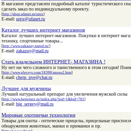
В магазине представлен подробный каталог туристического сна
сделать заказ по индивидуальному проекту.
[
http://shop.ufanet.ru/urex
]
E-mail:
urex@ufanet.ru
Каталог лучших интернет магазинов
Каталог лучших интернет-магазинов. Покупки в интернет магази
технику, спортивные товары...
[
http://www.zakazuy.narod.ru/
]
E-mail:
zakazuy@mail.ru
Стать владельцем ИНТЕРНЕТ- МАГАЗИНА !
Ну нет ни чего сложного и таинственного в этом сегодня! Поин
[
http://www.glecsys.com/18399/anons2.htm
]
E-mail:
cherp_pve@chat.ru
Лучшее для мужчины
Лучший натуральный препарат для увеличения мужской силы
[
http://www.bettersex.ru/index.php?pid=1&bid=701
]
E-mail:
big_sergey@mail.ru
Мировые охотничьи технологии
Товары для охоты - оптические прицелы, прицельные приспособ
обнаружения животных, манки и приманки и пр.
[
http://www.wht.ru
]