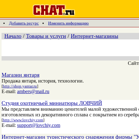
Добавить ресурс
Изменить информацию
Начало
/
Товары и услуги
/
Интернет-магазины
Сай
Магазин янтаря
Продажа янтаря, история, технологии.
[
http://shop.yantar.ru
]
E-mail:
ambers@mail.ru
Студия охотничьей миниатюры ЛОВЧИЙ
Мы представляем вниманию ценителей малой художественной 
изготовленных из декоративного сплава с покрытием из сереб
[
http://www.lovchiy.com
]
E-mail:
support@lovchiy.com
Интернет-магазин туристического снаряжения фирмы "