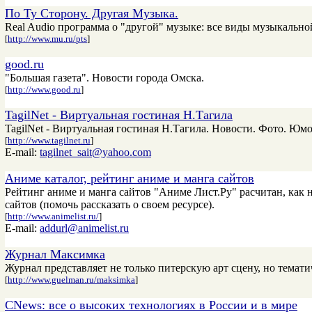
По Ту Сторону. Другая Музыка.
Real Audio программа о "другой" музыке: все виды музыкально
[
http://www.mu.ru/pts
]
good.ru
"Большая газета". Новости города Омска.
[
http://www.good.ru
]
TagilNet - Виртуальная гостиная Н.Тагила
TagilNet - Виртуальная гостиная Н.Тагила. Новости. Фото. Юмо
[
http://www.tagilnet.ru
]
E-mail:
tagilnet_sait@yahoo.com
Аниме каталог, рейтинг аниме и манга сайтов
Рейтинг аниме и манга сайтов "Аниме Лист.Ру" расчитан, как 
сайтов (помочь рассказать о своем ресурсе).
[
http://www.animelist.ru/
]
E-mail:
addurl@animelist.ru
Журнал Максимка
Журнал представляет не только питерскую арт сцену, но темати
[
http://www.guelman.ru/maksimka
]
CNews: все о высоких технологиях в России и в мире