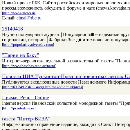
Новый проект РБК. Сайт о российских и мировых новостях ин
прессы,возможность обсудить в форуме и чате (cnews.krovatka.r
[
http://www.cnews.ru
]
E-mail:
elmal@rbc.ru
25140418
Научно-популярный журнал ⌠Популярность■ ≈ надежный друг и
социологии, истории ⌠Фабрики Звезд■ и технологии популярн
[
http://popularity.advertsby.com
]
"Парни из Баку"
Интернет-версия еженедельной развлекательной газеты "Парни 
[
http://www.basabas.atoo.az/parni
]
Новости НИА Туркистон-Пресс на новостных лентах Uz
Публикуются эксклюзивные новости Независимого Информаци
[
http://63.249.236.114/cgi-bin/rnews?id=turkpress
]
Прямая Речь - Online
Internet версия Ивановской областной молодежной газеты "Прям
[
http://pr.interline.ru
]
газета "Интер-ВИЗА"
Информационно-справочное издание, выходит в Санкт-Петербур
новости, страноведение.