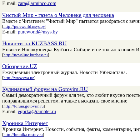
E-mail:
zara@arminco.com
Чистый Мир - газета о Человеке для человека
Вместе с Читателем "Чистый Мир" пытается разобраться с вечны
[
http://pureworld.nsys.by
]
E-mail:
pureworld@nsys.by
Новости на KUZBASS.RU
Новости Новокузнецка Кузбасса Сибири и не только в новом
[
http://newsline.kuzbass.ru
]
Обозрение.UZ
Ежедневный электронный журнал. Новости Узбекистана.
[
http://www.zva.uz
]
Кулинарный форум на Gotovim.RU
Самый демократичный форум для тех, кто любит вкусно поесть,
понравившимся рецептом, а также высказать свое мнение
[
http://forum.gotovim.ru
]
E-mail:
egorka@rambler.ru
Хроника Интернет
Хроника Интернет. Новости, события, факты, комментарии, ин
[
http://hronika.rostov.ru
]