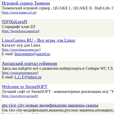
Игровой сервер Тюмени
Тюменский игровой сервер , QUAKE I , QUAKE II , Half-Life, Co
[
http://www.games.o5.ru
]
[DJ]XeLeroN
Старкрафт клан DJ
[
http://bwxeleron.narod.ru
]
LinuxGames.RU - Все игры для Linux
Каталог игр для Linux
[
http://www.linuxgames.ru/
]
E-mail:
linuxgames@narod.ru
Ангарский портал геймеров
Здесь вы найдёте всё о развитии киберспорта в Сибири WC CS
[
http://www.anggamer.net
]
E-mail:
L.C.F@inbox.ru
Welcome to SirotaSOFT
Лучший софт от SirotaSOFT - компьютерные реализации игр "Уг
[
http://www.fts.rv.ua/ssoft
]
gta vice city-новые модификации,машины,скины
Gta vice city-модификации,машины,русские машины,иномарки,с