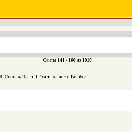
Сайты
141
-
160
из
1819
I, Составь Васю II, Охота на лис и Bomber.