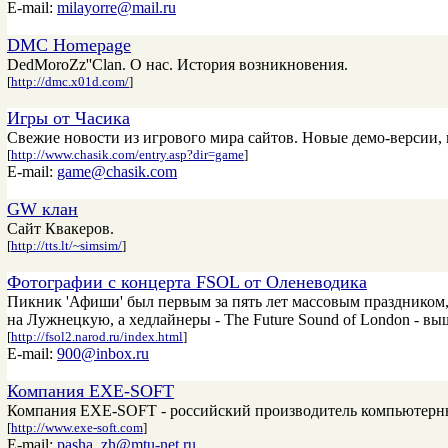
E-mail:
milayorre@mail.ru
DMC Homepage
DedMoroZz''Clan. О нас. История возникновения.
[
http://dmc.x01d.com/
]
Игры от Часика
Свежие новости из игрового мира сайтов. Новые демо-версии, 
[
http://www.chasik.com/entry.asp?dir=game
]
E-mail:
game@chasik.com
GW клан
Сайт Квакеров.
[
http://tts.lt/~simsim/
]
Фотографии с концерта FSOL от Оленеводика
Пикник 'Афиши' был первым за пять лет массовым праздником, 
на Лужнецкую, а хедлайнеры - The Future Sound of London - вы
[
http://fsol2.narod.ru/index.html
]
E-mail:
900@inbox.ru
Компания EXE-SOFT
Компания EXE-SOFT - российский производитель компьютерных
[
http://www.exe-soft.com
]
E-mail:
pasha_zh@mtu-net.ru