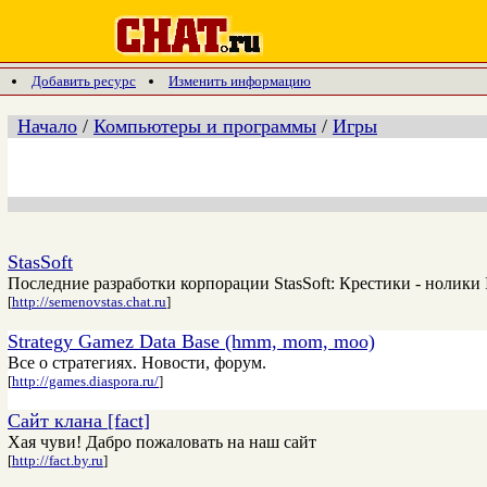
Добавить ресурс
Изменить информацию
Начало
/
Компьютеры и программы
/
Игры
StasSoft
Последние разработки корпорации StasSoft: Крестики - нолики I
[
http://semenovstas.chat.ru
]
Strategy Gamez Data Base (hmm, mom, moo)
Все о стратегиях. Новости, форум.
[
http://games.diaspora.ru/
]
Сайт клана [fact]
Хая чуви! Дабро пожаловать на наш сайт
[
http://fact.by.ru
]