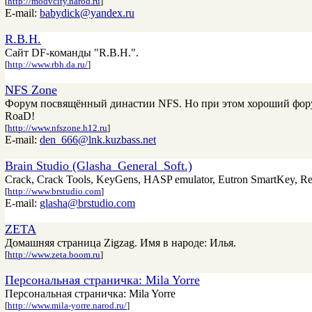
[
http://modvcity.narod.ru
]
E-mail:
babydick@yandex.ru
R.B.H.
Сайт DF-команды "R.B.H.".
[
http://www.rbh.da.ru/
]
NFS Zone
Форум посвящённый династии NFS. Но при этом хороший форум
RoaD!
[
http://www.nfszone.h12.ru
]
E-mail:
den_666@lnk.kuzbass.net
Brain Studio (Glasha_General_Soft.)
Crack, Crack Tools, KeyGens, HASP emulator, Eutron SmartKey, Re
[
http://www.brstudio.com
]
E-mail:
glasha@brstudio.com
ZETA
Домашняя страница Zigzag. Имя в народе: Илья.
[
http://www.zeta.boom.ru
]
Персональная страничка: Mila Yorre
Персональная страничка: Mila Yorre
[
http://www.mila-yorre.narod.ru/
]