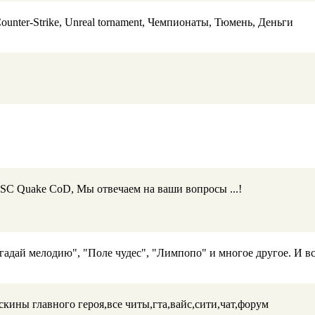
unter-Strike, Unreal tornament, Чемпионаты, Тюмень, Деньги
 SC Quake CoD, Мы отвечаем на ваши вопросы ...!
адай мелодию", "Поле чудес", "Лимпопо" и многое другое. И вс
кины главного героя,все читы,гта,вайс,сити,чат,форум