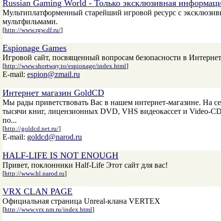
Russian Gaming World - Только эксклюзивная информац
Мультиплатформенный старейший игровой ресурс с эксклюзив
мультфильмами.
[
http://www.rgw.df.ru/
]
Espionage Games
Игровой сайт, посвященный вопросам безопасности в Интернет
[
http://www.shortway.to/espionage/index.html
]
E-mail:
espion@zmail.ru
Интернет магазин GoldCD
Мы рады приветствовать Вас в нашем интернет-магазине. На се
тысячи книг, лицензионных DVD, VHS видеокассет и Video-CD
по...
[
http://goldcd.net.ru/
]
E-mail:
goldcd@narod.ru
HALF-LIFE IS NOT ENOUGH
Привет, поклонники Half-Life Этот сайт для вас!
[
http://www.hl.narod.ru
]
VRX CLAN PAGE
Официальная страница Unreal-клана VERTEX
[
http://www.vrx.nm.ru/index.html
]