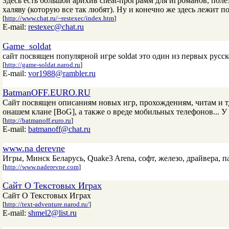
Здесь есть большой арихив cheat-программ для игроманов, полез
халяву (которую все так любят). Ну и конечно же здесь лежит 
[
http://www.chat.ru/~restexec/index.htm
]
E-mail:
restexec@chat.ru
Game_soldat
сайт посвящен популярной игре soldat это один из первых русс
[
http://game-soldat.narod.ru
]
E-mail:
vor1988@rambler.ru
BatmanOFF.EURO.RU
Сайт посвящен описаниям новых игр, прохождениям, читам и т
онашем клане [BoG], а также о вреде мобильных телефонов... У 
[
http://batmanoff.euro.ru
]
E-mail:
batmanoff@chat.ru
www.na derevne
Игры, Минск Беларусь, Quake3 Arena, софт, железо, драйвера, п
[
http://www.naderevne.com
]
Сайт О Текстовых Играх
Сайт О Текстовых Играх
[
http://text-adventure.narod.ru/
]
E-mail:
shmel2@list.ru