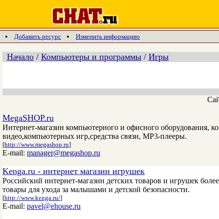
Добавить ресурс
Изменить информацию
Начало
/
Компьютеры и программы
/
Игры
Са
MegaSHOP.ru
Интернет-магазин компьютерного и офисного оборудования, к
видео,компьютерных игр,средства связи, МР3-плееры.
[
http://www.megashop.ru
]
E-mail:
manager@megashop.ru
Kenga.ru - интернет магазин игрушек
Российский интернет-магазин детских товаров и игрушек более
товары для ухода за малышами и детской безопасности.
[
http://www.kenga.ru/
]
E-mail:
pavel@ehouse.ru