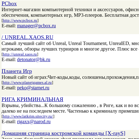
PCbox
Интернет-магазин компьютерной техники и аксессуаров, офисн
обеспечения, компьютерных игр, МР3-плееров. Бесплатная дост
[
http://www.pcbox.ru
]
E-mail:
manager@pcbox.ru
/ UNREAL.XAOS.RU
Самый лучший сайт об Unreal, Unreal Tournament, UnrealED, м
игроками, обзоры лучших турниров и многое другое. Плюс все 
[
http://unreal.xaos.ru
]
E-mail:
detonator@bk.ru
Планета Игр
Новый сайт об играх:Чит-коды,коды, солюшены,прохождения,п
[
http://www.planetgames.al.ru
]
E-mail:
peko@starnet.ru
РИГА КРИМИНАЛЬНАЯ
Взрывы, убийства...К большому сожалению , в Риге, как и во в
далеко не на последнем месте. Частенько к криминалу примеши
[
http://www.latkrim.sitecity.ru/
]
E-mail:
rigaxx@narod.ru
Домашняя страница костромской команды [X-rayS]