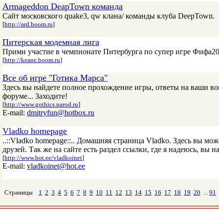
Armageddon DeapTown команда
Сайт московского quake3, qw клана/ команды клуба DeepTown.
[
http://ard.boom.ru
]
Питерская модемная лига
Прими участие в чемпионате Питербурга по супер игре Фифа20
[
http://keane.boom.ru
]
Все об игре "Готика Марса"
Здесь вы найдете полное прохождение игры, ответы на ваши в
форуме... Заходите!
[
http://www.gothics.narod.ru
]
E-mail:
dmitryfun@hotbox.ru
Vladko homepage
..::Vladko homepage::.. Домашняя страница Vladko. Здесь вы м
друзей. Так же на сайте есть раздел ссылки, где я надеюсь, вы на
[
http://www.hot.ee/vladkoinet
]
E-mail:
vladkoinet@hot.ee
Страницы
1
2
3
4
5
6
7
8
9
10
11
12
13
14
15
16
17
18
19
20
...
91