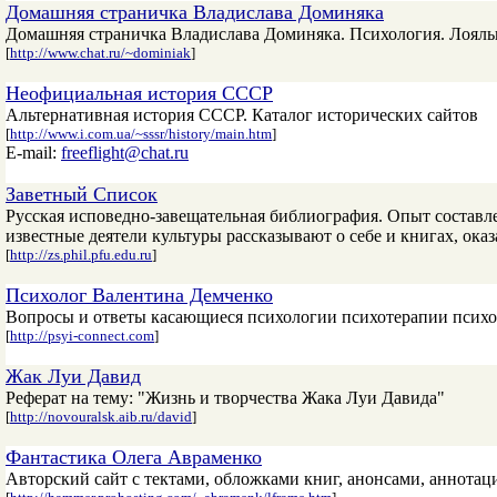
Домашняя страничка Владислава Доминяка
Домашняя страничка Владислава Доминяка. Психология. Лояльно
[
http://www.chat.ru/~dominiak
]
Неофициальная история СССР
Альтернативная история СССР. Каталог исторических сайтов
[
http://www.i.com.ua/~sssr/history/main.htm
]
E-mail:
freeflight@chat.ru
Заветный Список
Русская исповедно-завещательная библиография. Опыт составл
известные деятели культуры рассказывают о себе и книгах, ока
[
http://zs.phil.pfu.edu.ru
]
Психолог Валентина Демченко
Вопросы и ответы касающиеся психологии психотерапии психо
[
http://psyi-connect.com
]
Жак Луи Давид
Реферат на тему: "Жизнь и творчества Жака Луи Давида"
[
http://novouralsk.aib.ru/david
]
Фантастика Олега Авраменко
Авторский сайт с тектами, обложками книг, анонсами, аннотаци