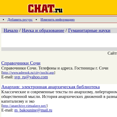
Добавить ресурс
Изменить информацию
Начало
/
Наука и образование
/
Гуманитарные науки
Сай
Справочники Сочи
Справочники Сочи. Телефоны и адреса. Гостиницы г. Сочи
[
http://www.adresok.ru/city/sochi.asp
]
E-mail:
svp_ru@yahoo.com
Анархив: электронная анархическая библиотека
Классические и современные тексты по анархизму, либертарно
общественной мысли. История анархических движений в разны
капитализму и эко
[
http://anarchive.virtualave.net/
]
E-mail:
m_bakounine@mail.ru