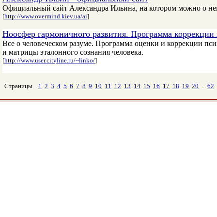
Официальный сайт Александра Ильина, на котором можно о нем у
[
http://www.overmind.kiev.ua/ai
]
Ноосфер гармоничного развития. Программа коррекции 
Все о человеческом разуме. Программа оценки и коррекции пс
и матрицы эталонного сознания человека.
[
http://www.user.cityline.ru/~linko/
]
Страницы
1
2
3
4
5
6
7
8
9
10
11
12
13
14
15
16
17
18
19
20
...
62