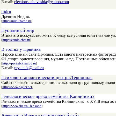
E-mail:
elections_chuvashia@yahoo.com
indru
Древняя Индия.
[
http://indru.narod.ru
]
Пустынный мир
Этика это исскуссство жить. К чему все усилия если главное у
[
http://cando.chat.ru
]
В гостях у Пряника
Персональный сайт Пряника. Есть много интересных фотографий
Ф1,спорт. ориентирования, музыки и.т.д. Постоянные обновлени
[
http://pryanick.narod.ru
]
E-mail:
pryanick@mail.ru
Психолого-аналитический центр г.Тернополя
Сайт посвящён психотерапии, психоанализу, групповому анализ
[
http://www.psyter.net
]
Генеалогическое древо семейства Кандинских
Генеалогическое древо семейства Кандинских - с XVIII века до
[
http://www.aha.ru/~leokand
]
Александр Ильин - официальный сайт