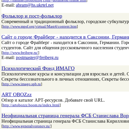
[
http://hammer.prohosting.com/~abramenk/lframe.htm
]
E-mail:
abram@hs.ukrtel.net
Фольклор и пост-фольклор
Современный и традиционный фольклор, городские субкультуры
[
http://www.mpsf.org/virtual/Mast4/content.htm
]
Сайт о городе Фрайберг - находится в Саксонии, Герман
Сайт о городе Фрайберг - находится в Саксонии, Германии. Гор
студентов. Сайт для общения русскоязычного населения студен
[
http://www.freiberg.ru/
]
E-mail:
postmaster@freiberg.ru
Психологический Фонд ИМАГО
Психологические курсы и консультации для взрослых и детей. 
Секреты бессознательного в личных отношениях, Секреты бессо
[
http://www.imago.spb.ru
]
ART OBOZzz
Обзор и каталог АРТ-ресурсов. Добавьте свой URL.
[
http://artobozzz.boom.ru/index.html
]
Неофициальная страница генерала ФСБ Станислава Вор
Неофициальная страница генерала ФСБ Станислава Кирилловича В
[
http://www.generalvoronov.ru/
]