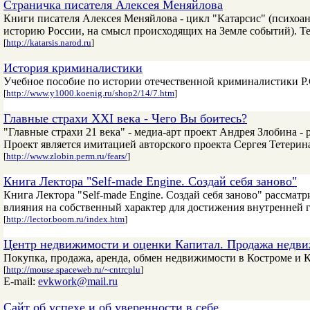
Страничка писателя Алексея Меняйлова
Книги писателя Алексея Меняйлова - цикл "Катарсис" (психоан
историю России, на смысл происходящих на Земле событий). Те
[
http://katarsis.narod.ru
]
История криминалистики
Учебное пособие по истории отечественной криминалистики Р.
[
http://www.y1000.koenig.ru/shop2/14/7.htm
]
Главные страхи XXI века - Чего Вы боитесь?
"Главные страхи 21 века" - медиа-арт проект Андрея Злобина -
Проект является имитацией авторского проекта Сергея Тетерин
[
http://www.zlobin.perm.ru/fears/
]
Книга Лектора "Self-made Engine. Создай себя заново"
Книга Лектора "Self-made Engine. Создай себя заново" рассмат
влияния на собственный характер для достижения внутренней 
[
http://lector.boom.ru/index.htm
]
Центр недвижимости и оценки Капитал. Продажа недви
Покупка, продажа, аренда, обмен недвижимости в Костроме и 
[
http://mouse.spaceweb.ru/~cntrcplu
]
E-mail:
evkwork@mail.ru
Сайт об успехе и об уверенности в себе