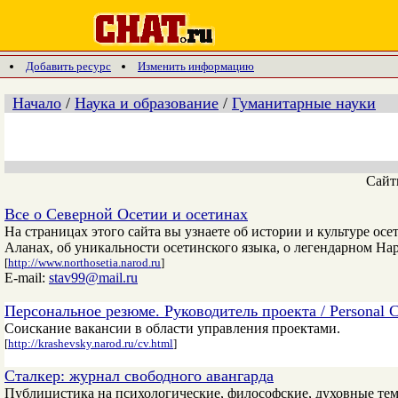
Добавить ресурс
Изменить информацию
Начало
/
Наука и образование
/
Гуманитарные науки
Сай
Все о Северной Осетии и осетинах
На страницах этого сайта вы узнаете об истории и культуре осе
Аланах, об уникальности осетинского языка, о легендарном Нар
[
http://www.northosetia.narod.ru
]
E-mail:
stav99@mail.ru
Персональное резюме. Руководитель проекта / Personal C
Соискание вакансии в области управления проектами.
[
http://krashevsky.narod.ru/cv.html
]
Сталкер: журнал свободного авангарда
Публицистика на психологические, философские, духовные темы