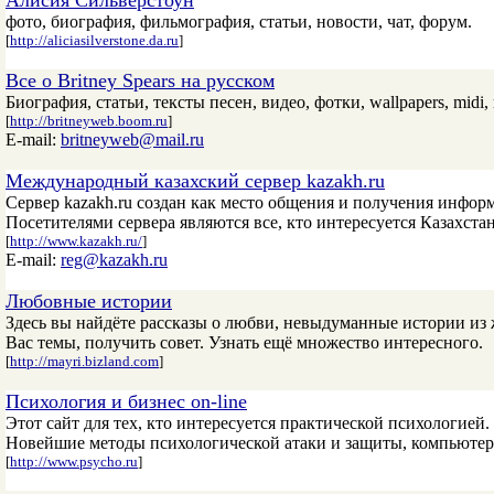
Алисия Сильверстоун
фото, биография, фильмография, статьи, новости, чат, форум.
[
http://aliciasilverstone.da.ru
]
Все о Britney Spears на русском
Биография, статьи, тексты песен, видео, фотки, wallpapers, midi,
[
http://britneyweb.boom.ru
]
E-mail:
britneyweb@mail.ru
Международный казахский сервер kazakh.ru
Сервер kazakh.ru создан как место общения и получения информ
Посетителями сервера являются все, кто интересуется Казахста
[
http://www.kazakh.ru/
]
E-mail:
reg@kazakh.ru
Любовные истории
Здесь вы найдёте рассказы о любви, невыдуманные истории из
Вас темы, получить совет. Узнать ещё множество интересного.
[
http://mayri.bizland.com
]
Психология и бизнес on-line
Этот сайт для тех, кто интересуется практической психологие
Новейшие методы психологической атаки и защиты, компьюте
[
http://www.psycho.ru
]