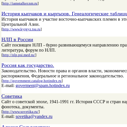
[
http://iamstalker.nm.ru
]
История кыпчаков и кыргызов. Генеалогические таблиц
История кыпчаков и участие восточно-кыпчакских племен в эт
Центральной Азии.
[
http://www.kyrgyz.tsu.ru
]
НЛП в России
Сайт посвящен НЛП - бурно развивающемуся направлению прак
литература, форум по НЛП.
[
http://nlp.psi.med.ru/
]
Россия как государство.
Законодательство. Новости права и органов власти, экономиче
распоряжения, Федеральное и региональное законодательство.
[
http://government.catalog.hotindex.ru
]
E-mail:
goverment@spam.hotindex.ru
Советика
Сайт о советской эпохе, 1941-1991 гг. История СССР и стран н
фонотека, документы.
[
http://www.sovetika.ru/
]
E-mail:
sovetika@yandex.ru