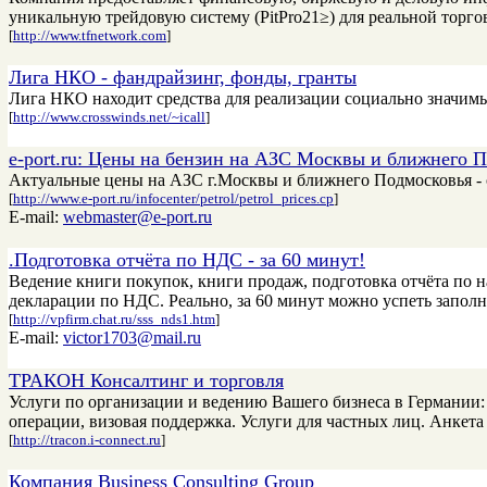
уникальную трейдовую систему (PitPro21≥) для реальной торг
[
http://www.tfnetwork.com
]
Лига НКО - фандрайзинг, фонды, гранты
Лига НКО находит средства для реализации социально значим
[
http://www.crosswinds.net/~icall
]
e-port.ru: Цены на бензин на АЗС Москвы и ближнего 
Актуальные цены на АЗС г.Москвы и ближнего Подмосковья -
[
http://www.e-port.ru/infocenter/petrol/petrol_prices.cp
]
E-mail:
webmaster@e-port.ru
.Подготовка отчёта по НДС - за 60 минут!
Ведение книги покупок, книги продаж, подготовка отчёта по 
декларации по НДС. Реально, за 60 минут можно успеть запол
[
http://vpfirm.chat.ru/sss_nds1.htm
]
E-mail:
victor1703@mail.ru
ТРАКОН Консалтинг и торговля
Услуги по организации и ведению Вашего бизнеса в Германии: п
операции, визовая поддержка. Услуги для частных лиц. Анкета 
[
http://tracon.i-connect.ru
]
Компания Business Consulting Group