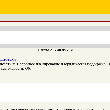
Сайты
21
-
40
из
2070
идически
нсалтинг. Налоговое планирование и юридическая поддержка. 
 деятельности. Обу
нформацию широкому кругу институционных, корпоротивных и 