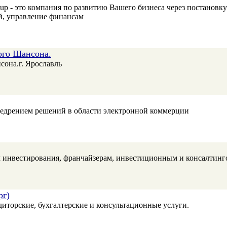
oup - это компания по развитию Вашего бизнеса через постановк
й, управление финансам
ого Шансона.
сона.г. Ярославль
 внедрением решений в области электронной коммерции
ам инвестирования, франчайзерам, инвестиционным и консалтин
рг)
иторские, бухгалтерские и консультационные услуги.