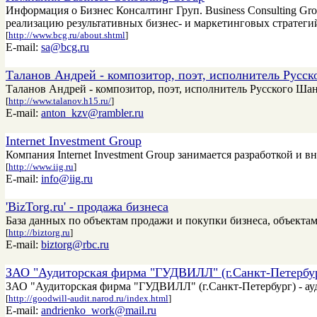
Информация о Бизнес Консалтинг Груп. Business Consulting Gr
реализацию результативных бизнес- и маркетинговых стратеги
[
http://www.bcg.ru/about.shtml
]
E-mail:
sa@bcg.ru
Таланов Андрей - композитор, поэт, исполнитель Русск
Таланов Андрей - композитор, поэт, исполнитель Русского Шан
[
http://www.talanov.h15.ru/
]
E-mail:
anton_kzv@rambler.ru
Internet Investment Group
Компания Internet Investment Group занимается разработкой и
[
http://www.iig.ru
]
E-mail:
info@iig.ru
'BizTorg.ru' - продажа бизнеса
База данных по объектам продажи и покупки бизнеса, объект
[
http://biztorg.ru
]
E-mail:
biztorg@rbc.ru
ЗАО "Аудиторская фирма "ГУДВИЛЛ" (г.Санкт-Петербу
ЗАО "Аудиторская фирма "ГУДВИЛЛ" (г.Санкт-Петербург) - ауд
[
http://goodwill-audit.narod.ru/index.html
]
E-mail:
andrienko_work@mail.ru