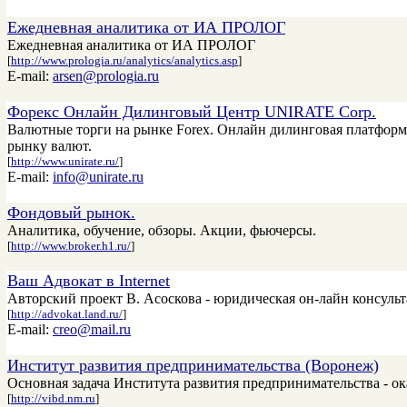
Ежедневная аналитика от ИА ПРОЛОГ
Ежедневная аналитика от ИА ПРОЛОГ
[
http://www.prologia.ru/analytics/analytics.asp
]
E-mail:
arsen@prologia.ru
Форекс Онлайн Дилинговый Центр UNIRATE Corp.
Валютные торги на рынке Forex. Онлайн дилинговая платформа
рынку валют.
[
http://www.unirate.ru/
]
E-mail:
info@unirate.ru
Фондовый рынок.
Аналитика, обучение, обзоры. Акции, фьючерсы.
[
http://www.broker.h1.ru/
]
Ваш Адвокат в Internet
Авторский проект В. Асоскова - юридическая он-лайн консульт
[
http://advokat.land.ru/
]
E-mail:
creo@mail.ru
Институт развития предпринимательства (Воронеж)
Основная задача Института развития предпринимательства - о
[
http://vibd.nm.ru
]