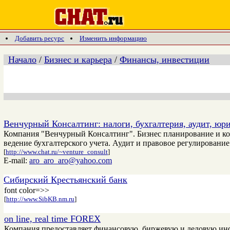
Добавить ресурс
Изменить информацию
Начало
/
Бизнес и карьера
/
Финансы, инвестиции
Венчурный Консалтинг: налоги, бухгалтерия, аудит, юр
Компания "Венчурный Консалтинг". Бизнес планирование и ко
ведение бухгалтерского учета. Аудит и правовое регулирование
[
http://www.chat.ru/~venture_consult
]
E-mail:
aro_aro_aro@yahoo.com
Сибирский Крестьянский банк
font color=>>
[
http://www.SibKB.nm.ru
]
on line, real time FOREX
Компания предоставляет финансовую, биржевую и деловую и