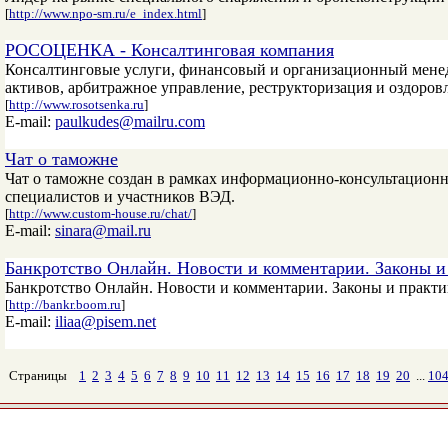
[
http://www.npo-sm.ru/e_index.html
]
РОСОЦЕНКА - Консалтинговая компания
Консалтинговые услуги, финансовый и организационный менед
активов, арбитражное управление, реструкторизация и оздоров
[
http://www.rosotsenka.ru
]
E-mail:
paulkudes@mailru.com
Чат о таможне
Чат о таможне создан в рамках информационно-консультационн
специалистов и участников ВЭД.
[
http://www.custom-house.ru/chat/
]
E-mail:
sinara@mail.ru
Банкротство Онлайн. Новости и комментарии. Законы и
Банкротство Онлайн. Новости и комментарии. Законы и практи
[
http://bankr.boom.ru
]
E-mail:
iliaa@pisem.net
Страницы
1
2
3
4
5
6
7
8
9
10
11
12
13
14
15
16
17
18
19
20
...
10