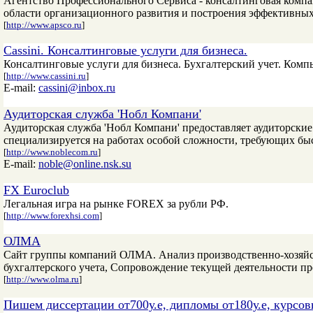
Агентство Профессионального Сервиса - консалтинговая компа
области организационного развития и построения эффективных
[
http://www.apsco.ru
]
Cassini. Консалтинговые услуги для бизнеса.
Консалтинговые услуги для бизнеса. Бухгалтерский учет. Комп
[
http://www.cassini.ru
]
E-mail:
cassini@inbox.ru
Аудиторская служба 'Нобл Компани'
Аудиторская служба 'Нобл Компани' предоставляет аудиторские
специализируется на работах особой сложности, требующих бы
[
http://www.noblecom.ru
]
E-mail:
noble@online.nsk.su
FX Euroclub
Легальная игра на рынке FOREX за рубли РФ.
[
http://www.forexhsi.com
]
ОЛМА
Сайт группы компаний ОЛМА. Анализ производственно-хозяйст
бухгалтерского учета, Сопровождение текущей деятельности п
[
http://www.olma.ru
]
Пишем диссертации от700у.е, дипломы от180у.е, курсов