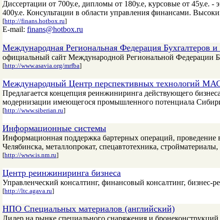
Диссертации от 700у.е, дипломы от 180у.е, курсовые от 45у.е.
400у.е. Консультации в области управления финансами. Высоки
[
http://finans.hotbox.ru
]
E-mail:
finans@hotbox.ru
Международная Региональная Федерация Бухгалтеров и
официальный сайт Международной Региональной Федерации Бу
[
http://www.asavia.org/mrfba
]
Международный Центр перспективных технологий МА
Предлагается концепция реинжиниринга действующего бизнеса
модернизации имеющегося промышленного потенциала Сибири 
[
http://www.siberian.ru
]
Информационные системы
Информационная поддержка бартерных операций, проведение вз
Челябинска, металлопрокат, спецавтотехника, стройматериалы
[
http://www.is.nm.ru
]
Центр реинжиниринга бизнеса
Управленческий консалтинг, финансовый консалтинг, бизнес-
[
http://ltc.agava.ru
]
НПО Специальных материалов (английский)
Лидер на рынке специального снаряжения и бронеконструкций 