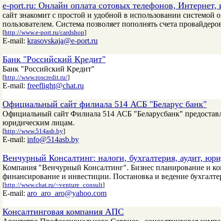
e-port.ru: Онлайн оплата сотовых телефонов, Интернет, и
сайт знакомит с простой и удобной в использовании системой оп
пользователем. Система позволяет пополнять счета провайдеро
[
http://www.e-port.ru/cardshop
]
E-mail:
krasovskaja@e-port.ru
Банк "Российский Кредит"
Банк "Российский Кредит"
[
http://www.roscredit.ru/
]
E-mail:
freeflight@chat.ru
Официальный сайт филиала 514 АСБ "Беларус банк"
Официальный сайт Филиала 514 АСБ "Беларусбанк" предостав
юридическим лицам.
[
http://www.514asb.by
]
E-mail:
info@514asb.by
Венчурный Консалтинг: налоги, бухгалтерия, аудит, юр
Компания "Венчурный Консалтинг". Бизнес планирование и ко
финансирование и инвестиции. Постановка и ведение бухгалтер
[
http://www.chat.ru/~venture_consult
]
E-mail:
aro_aro_aro@yahoo.com
Консалтинговая компания АПС