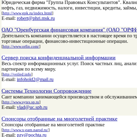
Юридическая фирма "Группа Правовых Консультантов". Квали
нефть, газ, недвижимость, налоги, инвестиции, кредиты, займы,
[
http://www.gpk.ru/index.html
]
E-mail:
robert@phri.msk.ru
ОАО "Оренбургская финансовая компания" (ОАО "ОРФ
Деятельность компании осуществляется в настоящее время по 
торговые операции, финансово-инвестиционные операции.
[
http://www.orfin.com/
]
Сервер поиска конфиденциальной информации
Весь спектр информационных услуг. Поиск частных лиц, анали
партнерам по всему миру.
[
http://veiled.info
]
E-mail:
infohold2@mail.ru
Системы Технологии Сопровождение
Саит компании занимающейся производством и обслуживанием
[
http://www.sytes.sp.ru
]
E-mail:
vlad@uc.spb.ru
Спонсоры отобранные на многолетней практике
Спонсоры отобранные на многолетней практике
[
http://www.x-earn.narod.ru/
]
E-mail:
pzv@pochta.ru