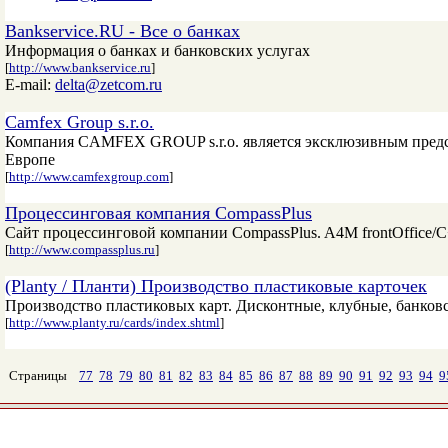
Bankservice.RU - Все о банках
Информация о банках и банковских услугах
[
http://www.bankservice.ru
]
E-mail:
delta@zetcom.ru
Camfex Group s.r.o.
Компания CAMFEX GROUP s.r.o. является эксклюзивным предс
Европе
[
http://www.camfexgroup.com
]
Процессинговая компания CompassPlus
Сайт процессинговой компании CompassPlus. A4M frontOffice/C
[
http://www.compassplus.ru
]
(Planty / Планти) Производство пластиковые карточек
Производство пластиковых карт. Дисконтные, клубные, банковск
[
http://www.planty.ru/cards/index.shtml
]
Страницы
77
78
79
80
81
82
83
84
85
86
87
88
89
90
91
92
93
94
9