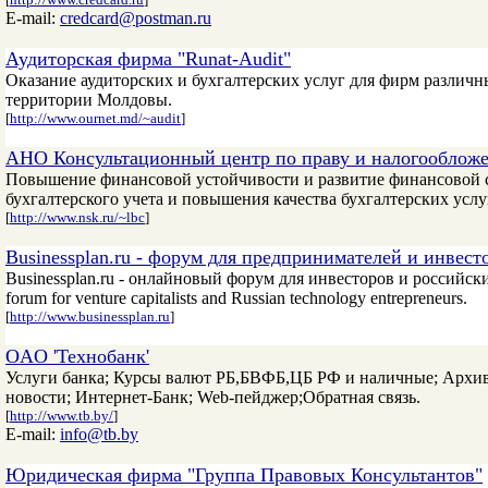
E-mail:
credcard@postman.ru
Аудиторская фирма "Runat-Audit"
Оказание аудиторских и бухгалтерских услуг для фирм различ
территории Молдовы.
[
http://www.ournet.md/~audit
]
АНО Консультационный центр по праву и налогооблож
Повышение финансовой устойчивости и развитие финансовой 
бухгалтерского учета и повышения качества бухгалтерских услу
[
http://www.nsk.ru/~lbc
]
Businessplan.ru - форум для предпринимателей и инвест
Businessplan.ru - онлайновый форум для инвесторов и российски
forum for venture capitalists and Russian technology entrepreneurs.
[
http://www.businessplan.ru
]
OAO 'Технобанк'
Услуги банка; Курсы валют РБ,БВФБ,ЦБ РФ и наличные; Архив
новости; Интернет-Банк; Web-пейджер;Обратная связь.
[
http://www.tb.by/
]
E-mail:
info@tb.by
Юридическая фирма "Группа Правовых Консультантов"