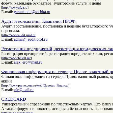
форум, календарь бухгалтера, аудиторские услуги и цены
[
http://www.afga.ru
]
E-mail:
garantaudit@tochka.ru
Аудит и консалтинг. Компания ПРОФ
Аудит, восстановление, постановка и ведение бухгалтерского у
персонала.
[
http://www.audit-prof.ru
]
E-mail:
admin@audit-prof.ru
Регистрация предприятий, регистрация юридических ли
Регистрация предприятий, регистрация юридических лиц, реги
[
http://www.basalt.ru/
]
E-mail:
alex_ero@mail.ru
Финансовая информация на сервере Право: валютный ры
Финансовая информация на сервере Право: валютный рынок, к
акции
[
http://www.pravo.com.ru/web/Quaotas_Finance/
]
E-mail:
efe@mail.ru
CREDCARD
Универсальный справочник по пластиковым картам. Кто Вашу к
А также: форумы и новости, история и безопасность, голосовани
[
http://www.credcard.ru
]