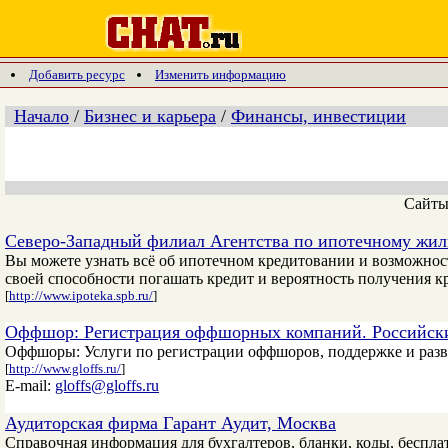
Добавить ресурс
Изменить информацию
Начало
/
Бизнес и карьера
/
Финансы, инвестиции
Сайт
Северо-Западный филиал Агентства по ипотечному жи
Вы можете узнать всё об ипотечном кредитовании и возможнос
своей способности погашать кредит и вероятность получения кр
[
http://www.ipoteka.spb.ru/
]
Оффшор: Регистрация оффшорных компаний. Российск
Оффшоры: Услуги по регистрации оффшоров, поддержке и ра
[
http://www.gloffs.ru/
]
E-mail:
gloffs@gloffs.ru
Аудиторская фирма Гарант Аудит, Москва
Справочная информация для бухгалтеров, бланки, коды, бесплат